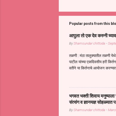
Popular posts from this bl
आपुला तो एक देव करुनी घ्याव
By
Shamsundar chittoda
-
Sept
तळणी : मंठा तालुक्यातील तळणी येथे 
पाटील यांच्या एकदिवसीय हरी किर्
वतीने या किर्तनाचे आयोजन करण्यात
सुख नोहे* *येरती माईक दुःखाची 
जातीच्या परीक्षेचा काळ आहे धर्म
महामारीतून जर आपल्याला वाचायचे 
सप्रदायच खूप मोठा आधार आहे सध्
भगवत भक्ती शिवाय मनुष्याला स
गरजा कीती कमी आहेत यांची जाणीव आ
संत्संग व ज्ञानयज्ञ सोहळ्यात प
आधार असते परतू आज काल तीच स
By
Shamsundar chittoda
-
Marc