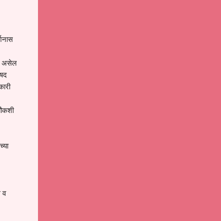
्शनास
ा असेल
िषद
कारी
 चौकशी
च्या
थ व