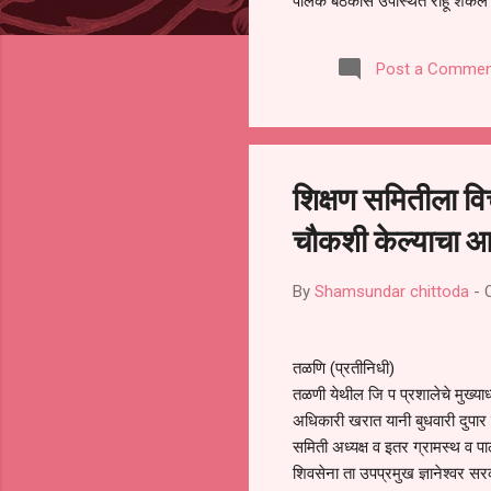
पालक बैठकीस उपस्थित राहू शकले ना
करण्यात आला आहे. यामुळे संबंधित 
समितीची फेरनिवडणूक घेण्यात यावी,
Post a Commen
जालना तसेच तालुका शिक्षण अधिकारी
लक्ष लागले आहे. या न...
शिक्षण समितीला वि
चौकशी केल्याचा आ
By
Shamsundar chittoda
-
तळणि (प्रतीनिधी)
तळणी येथील जि प प्रशालेचे मुख्य
अधिकारी खरात यानी बुधवारी दुपार 
समिती अध्यक्ष व इतर ग्रामस्थ व पा
शिवसेना ता उपप्रमुख ज्ञानेश्वर सर