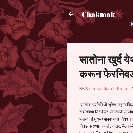
Chakmak
H
सातोना खुर्द य
करून फेरनिवड
By
Shamsundar chittoda
-
सातोना प्रतिनिधी सुरेश लहाने जिल्
समितीच्या निवडीवर पालकांनी आक्षेप
पालकांनी मुख्याध्यापकांकडे निवेद
निवड करण्यात आली. मात्र, बैठकीची 