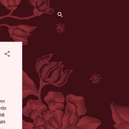
थापन
्भात
ंची
येने