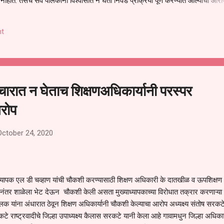
हीत. तसेच सर्व पालकांना विश्वासात न घेता निवड प्रक्रिया पूर्ण करण्यात आल्याचा आरो
निवड अमान्य करून ती रद्द करण्यात यावी आणि सर्व पालकांच्या उपस्थितीत मतदान पद्धतीने
 अशी मागणी पालकांनी केली आहे. या निवेदनाच्या प्रती जिल्हा शिक्षण अधिकारी (प्राथमिक
t
, परतूर यांनाही पाठविण्यात आल्या असून प्रशासन याबाबत काय निर्णय घेते, याकडे पालका
चारात न घेताच शिक्षणअधिकार्यानी परस्पर
रोप
October 24, 2020
ाध्यापक एल डी चव्हाण यांची चौकशी करण्यासाठी शिक्षण अधिकारी के दातखीळ व ऊपशिक्षण
नंतर शाळेला भेट देऊन चौकशी केली असता मुख्याध्यापकाच्या विरोधात तक्रार करणाऱ्या 
लक यांना अंधारात ठेवून शिक्षण अधिकार्यानी चौकशी केल्याचा आरोप अध्यक्ष्य संतोष सरकट
कटे राष्ट्रवादीचे जिल्हा उपाध्यक्ष्य कैलास सरकटे यानी केला आहे गावामधुन जिल्हा अधिका