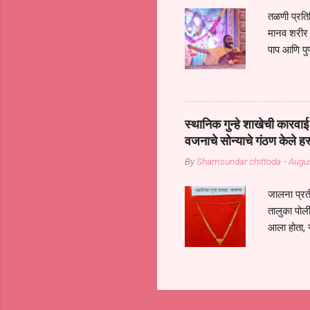
तळणी प्रतिन
मानव शरीर 
पाप आणि पुण
तर तुम्हाला 
शरिराला इंत
चार कुपा या
नरदेहाचा उद
स्थानिक गुन्हे शाखेची कार
शिष्य आनंद
वजनाचे सोन्याचे गंठण केले ह
संत्संगाचे
By
Shamsundar chittoda
-
Augus
या संसारात 
जालना प्रत
तालुका पोल
आला होता, 
गुन्हातील आ
निरीक्षक पं
पथकातील अध
अनुषंगाने द