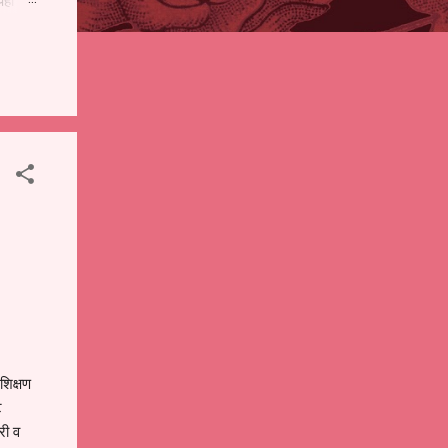
पही
 शालेय
),
ंचे
शिक्षण
े
री व