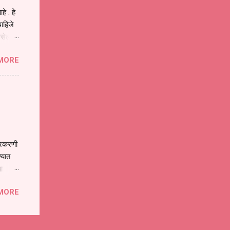
े . हे
ाहिजे
असेल
ा
MORE
होईल .
ने या
 पात्र
ण
ःखी आहे
्रकरणी
्यात
ा
े पोलीस
MORE
ांनी
 त्या
्यातील