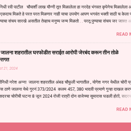
िधी रवी पाटील चौयार्शी लाख यौन्नी तून मिळालेला हा नरदेह भंगवत कृपेनेच मिळालेला आह
एकदाच मिळते हे परत परत मिळणार नाही याचा उपयोग आपण भगवंत भक्ती साठी च केला प
्याचा संचय सारखे असतील तेव्हाच मनुष्य जन्म मिळतो . . परतू पुण्याचा संचय जर जास्त 
स्वर्गातील देवत्व प्राप्त झाल्याशिवाय राहणार नाही . मानव शरीर हे हिर्यापेक्षा अनमोल आहे त्य
READ 
र सुंगधाचे व्यसन लागण्यापेक्षा भगवत भंक्ती चे व व्यसन लावा म्हणजे या नरदेहाचा उपयोग 
 मनुष्यावर होत असतात यापैकी भगवत कृपा ही पुण्यवानालाच होत असते . भगवंताच्या भजना
्धार होतो गरज आहे त्याला मनापासून आळवण्याची असे प्रतिपादन प पू चेतन्य बापू याचे कृपा
वाई जालना शहरातील घरफोडीत सराईत आरोपी जेरबंद करून तीन तोळे
 चैतन्य बापू यांनी तळणी येथून जवळच असलेल्या बेलोरा येथे केले तीन दिवसीय गीतारामाय
स्तगत
 आयोजन करण्यात आले आहे . या कलयुगात प्रत्येक मनुष्य दुःखी आहे थोडे थोडे सगळेच दु
t 21, 2024
तुम्हाला कोणीच सुखी नजरेला येणार नाही . धनाने सुखी असतील पण शरीर व्याधी...
ीनिधी नरेश अन्ना जालना शहरातील अंबड चौफुली भागातील , योगेश नगर येथील चोरी प
ीस ठाणे जालना येथे गुरनं.373/2024 कलम 457, 380 भादवी प्रमाणे गुन्हा दाखल करण
सदरचा चोरीची घटना 8 जून 2024 रोजी रात्री दोन वाजेच्या सुमारास घडली होती, सदरच
रोपी शोध घेणे बाबत जिल्हा पोलीस अधीक्षक अजय कुमार बंसल यांनी स्थानिक गुन्हे शाखेच
READ 
कज जाधव यांना सूचना दिल्या त्या अनुषंगाने पोलीस निरीक्षक स्थानिक गुन्हे शाखा जालना य
िकारी व अंमलदार यांना सदरचा गुन्हा उघडकीस आननेबाबत सूचना देवून मार्गदर्शन केले,
िनांक 20 ऑगस्ट रोजी स्थानिक गुन्हे शाखेतील पोलीस अधिकारी व अंमलदार हे नमूद गुन्ह