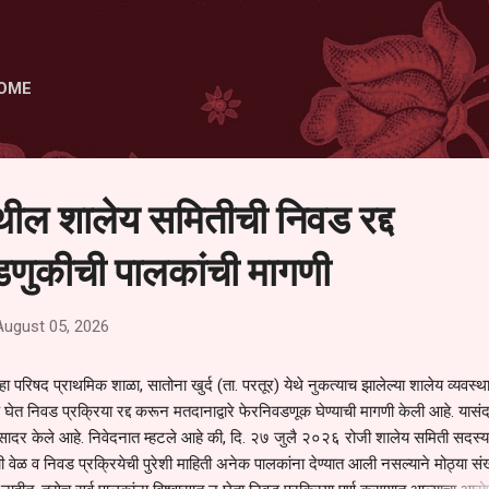
Skip to main content
OME
ेथील शालेय समितीची निवड रद्द
णुकीची पालकांची मागणी
August 05, 2026
हा परिषद प्राथमिक शाळा, सातोना खुर्द (ता. परतूर) येथे नुकत्याच झालेल्या शालेय व्यवस्
 घेत निवड प्रक्रिया रद्द करून मतदानाद्वारे फेरनिवडणूक घेण्याची मागणी केली आहे. यासंदर
न सादर केले आहे. निवेदनात म्हटले आहे की, दि. २७ जुलै २०२६ रोजी शालेय समिती सदस्या
वेळ व निवड प्रक्रियेची पुरेशी माहिती अनेक पालकांना देण्यात आली नसल्याने मोठ्या संख्