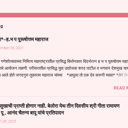
og
ा*-ह.भ प पूरूषोत्तम महाराज
ember 26, 2021
गणेशोत्सवाच्या निमित्य महाराष्ट्रातील प्रसिद्ध किर्तनकार विदर्भरत्न ह भ प पूरूषोत्तम मह
तनाचे आयोजन तळणी परीसरातील प्रसिद्ध युवा उद्योजक शरद पाटील व भगवान देशमुख याच
 आले होते जगदगुरु तुकाराम महाराज यांच्या *आपुला तो एक देव करुनी घ्यावा* *तेणे व
जनीती* *नाही आदी अंती अवसान* या अभंगावर सुंदर निरूपण केले सध्य स्थितीचा काळ ह
READ 
मंडपात बसलेली लोक ही खरच भाग्यवान आहेत कोरोना सारख्या महामारीत आपंण जिवंत आहोत 
असेल तर धार्मीक विचाराचा आधार आपल्याला घ्यावाच लागेल महामारीच्या काळात वारकरी
य स्थितीत मानव जातीची मानसीक अवस्था सक्षम असणे गरजेचे आहे कोरोना ने मानवी ज
ुखाची प्राप्ती होणार नाही, बेलोरा येथ तीन दिवसीय श्री गीता रामायण
पल्या सगळ्याना करून दीली आहे मनुष्याच्या आयुष्यातील नामसाधना ही त्याच्यासाठी खू
 पू . आनंद चैतन्य बापू यांचे प्रतिपादन
ाधना करण्याचा आळस आ...
h 28, 2025