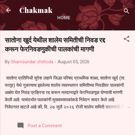
Skip to main content
Chakmak
HOME
सातोना खुर्द येथील शालेय समितीची निवड रद्द
करून फेरनिवडणुकीची पालकांची मागणी
By
Shamsundar chittoda
-
August 05, 2026
सातोना प्रतिनिधी सुरेश लहाने जिल्हा परिषद प्राथमिक शाळा, सातोना खुर्द (ता.
परतूर) येथे नुकत्याच झालेल्या शालेय व्यवस्थापन समितीच्या निवडीवर पालकांनी
आक्षेप घेत निवड प्रक्रिया रद्द करून मतदानाद्वारे फेरनिवडणूक घेण्याची मागणी
केली आहे. यासंदर्भात पालकांनी मुख्याध्यापकांकडे निवेदन सादर केले आहे.
निवेदनात म्हटले आहे की, दि. २७ जुलै २०२६ रोजी शालेय समिती सदस्यांची निवड
करण्यात आली. मात्र, बैठकीची वेळ व निवड प्रक्रियेची पुरेशी माहिती अनेक
पालकांना देण्यात आली नसल्याने मोठ्या संख्येने पालक बैठकीस उपस्थित राहू शकले
Post a Comment
नाहीत. तसेच सर्व पालकांना विश्वासात न घेता निवड प्रक्रिया पूर्ण करण्यात