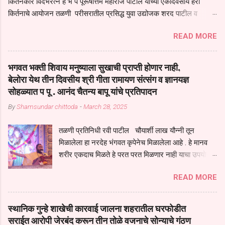
किर्तनकार विदर्भरत्न ह भ प पूरूषोत्तम महाराज पाटील यांच्या एकदिवसीय हरी
किर्तनाचे आयोजन तळणी परीसरातील प्रसिद्ध युवा उद्योजक शरद पाटील व
भगवान देशमुख याच्या वतीने या किर्तनाचे आयोजन करण्यात आले होते जगदगुरु
READ MORE
तुकाराम महाराज यांच्या *आपुला तो एक देव करुनी घ्यावा* *तेणे विन जिवा सुख
नोहे* *येरती माईक दुःखाची जनीती* *नाही आदी अंती अवसान* या अभंगावर
सुंदर निरूपण केले सध्य स्थितीचा काळ हा मानव जातीच्या परीक्षेचा काळ आहे
भगवत भक्ती शिवाय मनुष्याला सुखाची प्राप्ती होणार नाही,
धर्ममंडपात बसलेली लोक ही खरच भाग्यवान आहेत कोरोना सारख्या महामारीत आपंण
बेलोरा येथ तीन दिवसीय श्री गीता रामायण संत्संग व ज्ञानयज्ञ
जिवंत आहोत या महामारीतून जर आपल्याला वाचायचे असेल तर धार्मीक विचाराचा
सोहळ्यात प पू . आनंद चैतन्य बापू यांचे प्रतिपादन
आधार आपल्याला घ्यावाच लागेल महामारीच्या काळात वारकरी सप्रदायच खूप मोठा
By
Shamsundar chittoda
-
March 28, 2025
आधार आहे सध्य स्थितीत मानव जातीची मानसीक अवस्था सक्षम असणे गरजेचे आहे
कोरोना ने मानवी जीवनातील गरजा कीती कमी आहेत यांची जाणीव आपल्या
तळणी प्रतिनिधी रवी पाटील चौयार्शी लाख यौन्नी तून
सगळ्याना करून दीली आहे मनुष्याच्या आयुष्यातील नामसाधना ही त्याच्यासाठी खूप
मिळालेला हा नरदेह भंगवत कृपेनेच मिळालेला आहे . हे मानव
मोठा आधार असते परतू आज काल तीच साधना करण्याचा आळस आ...
शरीर एकदाच मिळते हे परत परत मिळणार नाही याचा उपयोग
आपण भगवंत भक्ती साठी च केला पाहिजे पाप आणि पुण्याचा
READ MORE
संचय सारखे असतील तेव्हाच मनुष्य जन्म मिळतो . . परतू
पुण्याचा संचय जर जास्त असेल तर तुम्हाला स्वर्गातील देवत्व
प्राप्त झाल्याशिवाय राहणार नाही . मानव शरीर हे हिर्यापेक्षा
स्थानिक गुन्हे शाखेची कारवाई जालना शहरातील घरफोडीत
अनमोल आहे त्या शरिराला इंतर सुंगधाचे व्यसन लागण्यापेक्षा
सराईत आरोपी जेरबंद करून तीन तोळे वजनाचे सोन्याचे गंठण