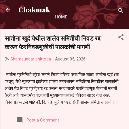
Skip to main content
Chakmak
HOME
सातोना खुर्द येथील शालेय समितीची निवड रद्द
करून फेरनिवडणुकीची पालकांची मागणी
By
Shamsundar chittoda
-
August 05, 2026
सातोना प्रतिनिधी सुरेश लहाने जिल्हा परिषद प्राथमिक शाळा, सातोना खुर्द (ता.
परतूर) येथे नुकत्याच झालेल्या शालेय व्यवस्थापन समितीच्या निवडीवर पालकांनी
आक्षेप घेत निवड प्रक्रिया रद्द करून मतदानाद्वारे फेरनिवडणूक घेण्याची मागणी
केली आहे. यासंदर्भात पालकांनी मुख्याध्यापकांकडे निवेदन सादर केले आहे.
निवेदनात म्हटले आहे की, दि. २७ जुलै २०२६ रोजी शालेय समिती सदस्यांची निवड
करण्यात आली. मात्र, बैठकीची वेळ व निवड प्रक्रियेची पुरेशी माहिती अनेक
पालकांना देण्यात आली नसल्याने मोठ्या संख्येने पालक बैठकीस उपस्थित राहू शकले
Post a Comment
नाहीत. तसेच सर्व पालकांना विश्वासात न घेता निवड प्रक्रिया पूर्ण करण्यात