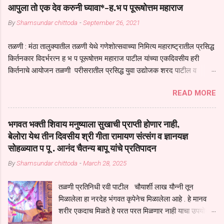
आपुला तो एक देव करुनी घ्यावा*-ह.भ प पूरूषोत्तम महाराज
By
Shamsundar chittoda
-
September 26, 2021
तळणी : मंठा तालुक्यातील तळणी येथे गणेशोत्सवाच्या निमित्य महाराष्ट्रातील प्रसिद्ध
किर्तनकार विदर्भरत्न ह भ प पूरूषोत्तम महाराज पाटील यांच्या एकदिवसीय हरी
किर्तनाचे आयोजन तळणी परीसरातील प्रसिद्ध युवा उद्योजक शरद पाटील व
भगवान देशमुख याच्या वतीने या किर्तनाचे आयोजन करण्यात आले होते जगदगुरु
READ MORE
तुकाराम महाराज यांच्या *आपुला तो एक देव करुनी घ्यावा* *तेणे विन जिवा सुख
नोहे* *येरती माईक दुःखाची जनीती* *नाही आदी अंती अवसान* या अभंगावर
सुंदर निरूपण केले सध्य स्थितीचा काळ हा मानव जातीच्या परीक्षेचा काळ आहे
भगवत भक्ती शिवाय मनुष्याला सुखाची प्राप्ती होणार नाही,
धर्ममंडपात बसलेली लोक ही खरच भाग्यवान आहेत कोरोना सारख्या महामारीत आपंण
बेलोरा येथ तीन दिवसीय श्री गीता रामायण संत्संग व ज्ञानयज्ञ
जिवंत आहोत या महामारीतून जर आपल्याला वाचायचे असेल तर धार्मीक विचाराचा
सोहळ्यात प पू . आनंद चैतन्य बापू यांचे प्रतिपादन
आधार आपल्याला घ्यावाच लागेल महामारीच्या काळात वारकरी सप्रदायच खूप मोठा
By
Shamsundar chittoda
-
March 28, 2025
आधार आहे सध्य स्थितीत मानव जातीची मानसीक अवस्था सक्षम असणे गरजेचे आहे
कोरोना ने मानवी जीवनातील गरजा कीती कमी आहेत यांची जाणीव आपल्या
तळणी प्रतिनिधी रवी पाटील चौयार्शी लाख यौन्नी तून
सगळ्याना करून दीली आहे मनुष्याच्या आयुष्यातील नामसाधना ही त्याच्यासाठी खूप
मिळालेला हा नरदेह भंगवत कृपेनेच मिळालेला आहे . हे मानव
मोठा आधार असते परतू आज काल तीच साधना करण्याचा आळस आ...
शरीर एकदाच मिळते हे परत परत मिळणार नाही याचा उपयोग
आपण भगवंत भक्ती साठी च केला पाहिजे पाप आणि पुण्याचा