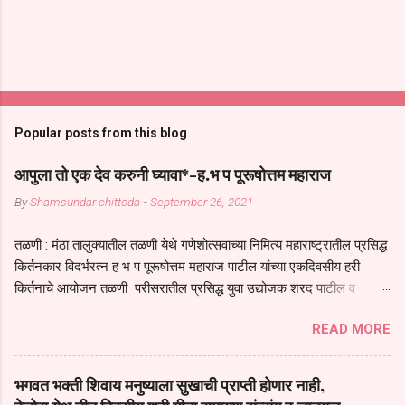
Popular posts from this blog
आपुला तो एक देव करुनी घ्यावा*-ह.भ प पूरूषोत्तम महाराज
By
Shamsundar chittoda
-
September 26, 2021
तळणी : मंठा तालुक्यातील तळणी येथे गणेशोत्सवाच्या निमित्य महाराष्ट्रातील प्रसिद्ध
किर्तनकार विदर्भरत्न ह भ प पूरूषोत्तम महाराज पाटील यांच्या एकदिवसीय हरी
किर्तनाचे आयोजन तळणी परीसरातील प्रसिद्ध युवा उद्योजक शरद पाटील व
भगवान देशमुख याच्या वतीने या किर्तनाचे आयोजन करण्यात आले होते जगदगुरु
READ MORE
तुकाराम महाराज यांच्या *आपुला तो एक देव करुनी घ्यावा* *तेणे विन जिवा सुख
नोहे* *येरती माईक दुःखाची जनीती* *नाही आदी अंती अवसान* या अभंगावर
सुंदर निरूपण केले सध्य स्थितीचा काळ हा मानव जातीच्या परीक्षेचा काळ आहे
भगवत भक्ती शिवाय मनुष्याला सुखाची प्राप्ती होणार नाही,
धर्ममंडपात बसलेली लोक ही खरच भाग्यवान आहेत कोरोना सारख्या महामारीत आपंण