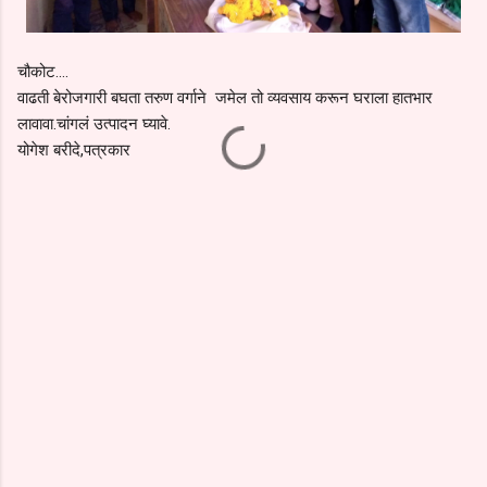
चौकोट....
वाढती बेरोजगारी बघता तरुण वर्गाने जमेल तो व्यवसाय करून घराला हातभार
लावावा.चांगलं उत्पादन घ्यावे.
योगेश बरीदे,पत्रकार
C
o
m
m
e
n
t
s