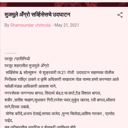
आल्याचा आरोपही करण्यात आला आहे. यामुळे संबंधित निवड अमान्य करून ती रद्द
करण्यात यावी आणि सर्व पालकांच्या उपस्थितीत मतदान पद्धतीने शालेय समितीची
मुजमुले अँग्रो सर्व्हिसेसचे उदघाटन
फेरनिवडणूक घेण्यात यावी, अशी मागणी पालकांनी केली आहे. या निवेदनाच्या प्रती
जिल्हा शिक्षण अधिकारी (प्राथमिक), जालना तसेच तालुका शिक्षण अधिकारी,
By
Shamsundar chittoda
-
May 21, 2021
परतूर यांनाही पाठविण्यात आल्या असून प्रशासन याबाबत काय निर्णय घेते, याकडे
पालकांचे लक्ष लागले आहे. या न...
..............
परतूर /प्रतिनिधी
परतूर शहरातील मुजमुले अँग्रो
सर्व्हिसेस & सोल्युशन चे शुक्रवारी ता.21 रोजी उदघाटन सहाय्यक पोलीस
निरीक्षक रवींद्र ठाकरे व कृषि अधिकारी सखाराम पोळ याच्या हस्ते करण्यात आले
यावेळी.मंडळ आधिकारी आकाश माने,
नगरसेवक जगन्नाथ बागल, सिदार्थ बंड,द.या.काटे,ऍड विशाल बागल,
शबीर ,सतीश चव्हाण,सुधाकर गिरी,राजेश पवार,मुकुंद खरात, रवी बागल,ओंकार
माने,दिपक उबाळे,
योगेश बरीदे,अजय देसाई,सय्यद वाजेद ,मुन्ना चितोडा,आशिष गारकर , प्रमोद
जईद,
सह परीसरातील नागरिक व शेतकरी उपस्थित होते