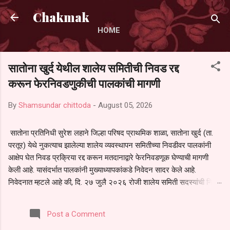
Skip to main content
Chakmak
HOME
सातोना खुर्द येथील शालेय समितीची निवड रद्द
करून फेरनिवडणुकीची पालकांची मागणी
By
Shamsundar chittoda
-
August 05, 2026
सातोना प्रतिनिधी सुरेश लहाने जिल्हा परिषद प्राथमिक शाळा, सातोना खुर्द (ता.
परतूर) येथे नुकत्याच झालेल्या शालेय व्यवस्थापन समितीच्या निवडीवर पालकांनी
आक्षेप घेत निवड प्रक्रिया रद्द करून मतदानाद्वारे फेरनिवडणूक घेण्याची मागणी
केली आहे. यासंदर्भात पालकांनी मुख्याध्यापकांकडे निवेदन सादर केले आहे.
निवेदनात म्हटले आहे की, दि. २७ जुलै २०२६ रोजी शालेय समिती सदस्यांची निवड
करण्यात आली. मात्र, बैठकीची वेळ व निवड प्रक्रियेची पुरेशी माहिती अनेक
पालकांना देण्यात आली नसल्याने मोठ्या संख्येने पालक बैठकीस उपस्थित राहू शकले
Post a Comment
नाहीत. तसेच सर्व पालकांना विश्वासात न घेता निवड प्रक्रिया पूर्ण करण्यात