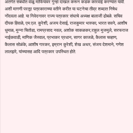
अंतर्गत संबंधीत वाळू माफियावर गुन्हा दाखल करून कडक कारवाई करण्यात यावी.
अशी मागणी परतूर पत्रकाराच्या वतीने करीत या घटनेचा तीव्र शब्दात निषेध
नोंदवला आहे. या निवेदनावर राज्य पत्रकार संघाचे अध्यक्ष बालाजी ढोबळे. सचिव
दीपक हिवाळे, एम.एल. कुरेशी, अजय देसाई, राजकुमार भारुका, भारत सवने, आशीष
धुमाळ, मुन्ना चितोडा, रामप्रसाद नवल, अशोक साकळकर,राहुल मुजमुले, सरफराज
नाईकवाडी, माणिक जैस्वाल, प्रभाकर प्रधान, सागर काजळे, कैलास चव्हाण,
कैलास सोळंके, आशीष गारकर, इम्रान कुरेशी, शेख अथर, संजय देशमाने, गणेश
लालझरे, यांच्यासह आदि पत्रकार उपस्थित होते.
C
o
m
m
e
n
t