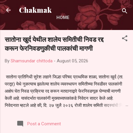
Skip to main content
Chakmak
HOME
सातोना खुर्द येथील शालेय समितीची निवड रद्द
करून फेरनिवडणुकीची पालकांची मागणी
By
Shamsundar chittoda
-
August 05, 2026
सातोना प्रतिनिधी सुरेश लहाने जिल्हा परिषद प्राथमिक शाळा, सातोना खुर्द (ता.
परतूर) येथे नुकत्याच झालेल्या शालेय व्यवस्थापन समितीच्या निवडीवर पालकांनी
आक्षेप घेत निवड प्रक्रिया रद्द करून मतदानाद्वारे फेरनिवडणूक घेण्याची मागणी
केली आहे. यासंदर्भात पालकांनी मुख्याध्यापकांकडे निवेदन सादर केले आहे.
निवेदनात म्हटले आहे की, दि. २७ जुलै २०२६ रोजी शालेय समिती सदस्यांची निवड
करण्यात आली. मात्र, बैठकीची वेळ व निवड प्रक्रियेची पुरेशी माहिती अनेक
पालकांना देण्यात आली नसल्याने मोठ्या संख्येने पालक बैठकीस उपस्थित राहू शकले
Post a Comment
नाहीत. तसेच सर्व पालकांना विश्वासात न घेता निवड प्रक्रिया पूर्ण करण्यात