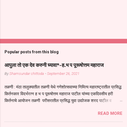
Popular posts from this blog
आपुला तो एक देव करुनी घ्यावा*-ह.भ प पूरूषोत्तम महाराज
By
Shamsundar chittoda
-
September 26, 2021
तळणी : मंठा तालुक्यातील तळणी येथे गणेशोत्सवाच्या निमित्य महाराष्ट्रातील प्रसिद्ध
किर्तनकार विदर्भरत्न ह भ प पूरूषोत्तम महाराज पाटील यांच्या एकदिवसीय हरी
किर्तनाचे आयोजन तळणी परीसरातील प्रसिद्ध युवा उद्योजक शरद पाटील व
भगवान देशमुख याच्या वतीने या किर्तनाचे आयोजन करण्यात आले होते जगदगुरु
READ MORE
तुकाराम महाराज यांच्या *आपुला तो एक देव करुनी घ्यावा* *तेणे विन जिवा सुख
नोहे* *येरती माईक दुःखाची जनीती* *नाही आदी अंती अवसान* या अभंगावर