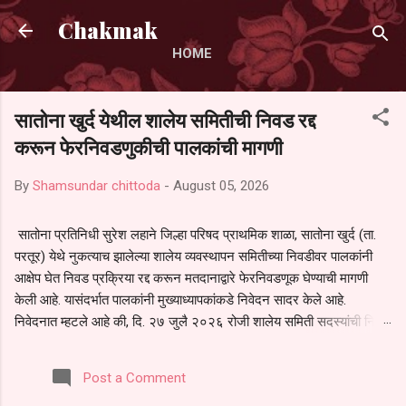
Skip to main content
Chakmak
HOME
सातोना खुर्द येथील शालेय समितीची निवड रद्द
करून फेरनिवडणुकीची पालकांची मागणी
By
Shamsundar chittoda
-
August 05, 2026
सातोना प्रतिनिधी सुरेश लहाने जिल्हा परिषद प्राथमिक शाळा, सातोना खुर्द (ता.
परतूर) येथे नुकत्याच झालेल्या शालेय व्यवस्थापन समितीच्या निवडीवर पालकांनी
आक्षेप घेत निवड प्रक्रिया रद्द करून मतदानाद्वारे फेरनिवडणूक घेण्याची मागणी
केली आहे. यासंदर्भात पालकांनी मुख्याध्यापकांकडे निवेदन सादर केले आहे.
निवेदनात म्हटले आहे की, दि. २७ जुलै २०२६ रोजी शालेय समिती सदस्यांची निवड
करण्यात आली. मात्र, बैठकीची वेळ व निवड प्रक्रियेची पुरेशी माहिती अनेक
पालकांना देण्यात आली नसल्याने मोठ्या संख्येने पालक बैठकीस उपस्थित राहू शकले
Post a Comment
नाहीत. तसेच सर्व पालकांना विश्वासात न घेता निवड प्रक्रिया पूर्ण करण्यात