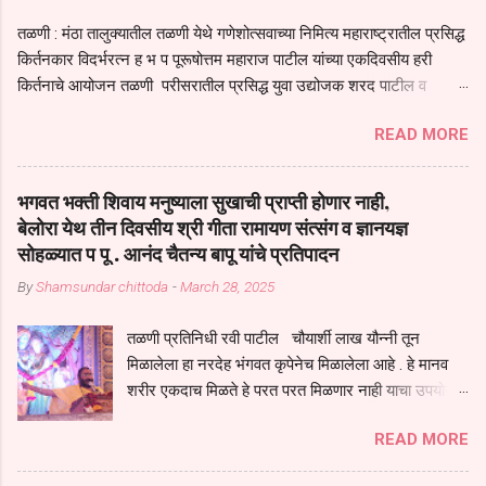
तळणी : मंठा तालुक्यातील तळणी येथे गणेशोत्सवाच्या निमित्य महाराष्ट्रातील प्रसिद्ध
किर्तनकार विदर्भरत्न ह भ प पूरूषोत्तम महाराज पाटील यांच्या एकदिवसीय हरी
किर्तनाचे आयोजन तळणी परीसरातील प्रसिद्ध युवा उद्योजक शरद पाटील व
भगवान देशमुख याच्या वतीने या किर्तनाचे आयोजन करण्यात आले होते जगदगुरु
READ MORE
तुकाराम महाराज यांच्या *आपुला तो एक देव करुनी घ्यावा* *तेणे विन जिवा सुख
नोहे* *येरती माईक दुःखाची जनीती* *नाही आदी अंती अवसान* या अभंगावर
सुंदर निरूपण केले सध्य स्थितीचा काळ हा मानव जातीच्या परीक्षेचा काळ आहे
भगवत भक्ती शिवाय मनुष्याला सुखाची प्राप्ती होणार नाही,
धर्ममंडपात बसलेली लोक ही खरच भाग्यवान आहेत कोरोना सारख्या महामारीत आपंण
बेलोरा येथ तीन दिवसीय श्री गीता रामायण संत्संग व ज्ञानयज्ञ
जिवंत आहोत या महामारीतून जर आपल्याला वाचायचे असेल तर धार्मीक विचाराचा
सोहळ्यात प पू . आनंद चैतन्य बापू यांचे प्रतिपादन
आधार आपल्याला घ्यावाच लागेल महामारीच्या काळात वारकरी सप्रदायच खूप मोठा
By
Shamsundar chittoda
-
March 28, 2025
आधार आहे सध्य स्थितीत मानव जातीची मानसीक अवस्था सक्षम असणे गरजेचे आहे
कोरोना ने मानवी जीवनातील गरजा कीती कमी आहेत यांची जाणीव आपल्या
तळणी प्रतिनिधी रवी पाटील चौयार्शी लाख यौन्नी तून
सगळ्याना करून दीली आहे मनुष्याच्या आयुष्यातील नामसाधना ही त्याच्यासाठी खूप
मिळालेला हा नरदेह भंगवत कृपेनेच मिळालेला आहे . हे मानव
मोठा आधार असते परतू आज काल तीच साधना करण्याचा आळस आ...
शरीर एकदाच मिळते हे परत परत मिळणार नाही याचा उपयोग
आपण भगवंत भक्ती साठी च केला पाहिजे पाप आणि पुण्याचा
READ MORE
संचय सारखे असतील तेव्हाच मनुष्य जन्म मिळतो . . परतू
पुण्याचा संचय जर जास्त असेल तर तुम्हाला स्वर्गातील देवत्व