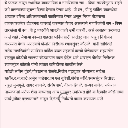
चे फलक लावून स्थानिक व्यावसायिक व नागरिकांना सम - विषम तारखेनुसार वाहने
उभे करण्याच्या सूचना दिल्या देण्यात येणार आहे . पी वन , पी टू पार्किंग व्यवस्थेचा
अहवाल वरिष्ठ अधिकाऱ्यांनाही पाठविण्यात येणार असून नियम मोडणाऱ्या
वाहनधारकांवर दंडात्मक कारवाई करण्यात येणार असल्याने नागरिकांनी सम - विषम
तारखेला पी वन , पी टू पध्दतीने आपली वाहने उभी करावी , असे आवाहन करण्यात
आले आहे . येणाऱ्या काळात शहरात पार्किंगसाठी स्वतंत्र जागा पाहून नियोजन
करण्यात येणार असल्याचे पोलीस निरीक्षक श्यामसुंदर कौठाळे यांनी सांगितले
तसेच नागरिकांनी समविषम पार्किंग बाबत सहकार्य करावे जेणेकरून शहरातील
वाहतूक कोंडीची समस्यां सोडवण्यात मदत होईल असे आवाहन पोलीस निरीक्षक
श्यामसुंदर कौठाळे यांनी शांतता कमिटीच्या बैठकीत केले
यावेळी सचिन पुंडगे,गोरखनाथ शेळके,नितीन गट्टूवार यांच्यासह सादेख
खतीब,द.या.काटे,अर्जुन पाडेवार,एम एल कुरेशी,योगेश बरीदे,श्यामसुंदर चित्तोडा,
राहुल मुजमुले, सागर काजळे, संतोष शर्मा, दीपक हिवाळे, सय्यद वाजेद, सर्फराज
नायकवाडी,असेफ शेख यांच्यासह अन्य मान्यवर उपस्थित होते या बैठकीत कोरोनाच्या
पार्श्वभूमीवर प्रशासनाने लादून दिलेल्या निर्बंधाचे पालन करण्यात आले.