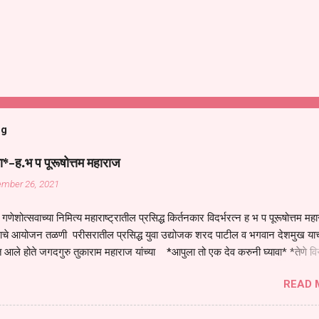
og
ा*-ह.भ प पूरूषोत्तम महाराज
ember 26, 2021
गणेशोत्सवाच्या निमित्य महाराष्ट्रातील प्रसिद्ध किर्तनकार विदर्भरत्न ह भ प पूरूषोत्तम मह
तनाचे आयोजन तळणी परीसरातील प्रसिद्ध युवा उद्योजक शरद पाटील व भगवान देशमुख याच
 आले होते जगदगुरु तुकाराम महाराज यांच्या *आपुला तो एक देव करुनी घ्यावा* *तेणे व
जनीती* *नाही आदी अंती अवसान* या अभंगावर सुंदर निरूपण केले सध्य स्थितीचा काळ ह
READ 
मंडपात बसलेली लोक ही खरच भाग्यवान आहेत कोरोना सारख्या महामारीत आपंण जिवंत आहोत 
असेल तर धार्मीक विचाराचा आधार आपल्याला घ्यावाच लागेल महामारीच्या काळात वारकरी