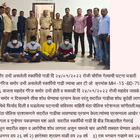
समोर उभी असलेली स्कार्पियो गाडी दिं २४/०१/२०२२ रोजी चोरीस गेल्याची घटना घडली.
ादेव गॅरेज समोर उभी असलेली स्कार्पियो गाडी ज्याचा आर टी ओ क्रमांक MH -15 -BD-71
वाजता महादेव गॅरेज समोर उभी होती व सकाळी दिं २४/०१/२०२२ रोजी महादेव जावळे 
समोर न दिसल्याने तीचा शोध घेण्याचा प्रयत्न केला परंतु सदरील गाडीचा शोध कुठेही ला
न येथे फिर्याद दिली व घडलेल्या घटनाची सविस्तर माहिती मंठा पोलिस स्टेशनला सांगीतली.मह
 मंठा पोलिस प्रशासनाने सदरील गाडीचा लावण्याचा प्रयत्न केला.त्यांच्या प्रयत्नाला आखेर
व गुन्हेगार पकडण्यात यश आले. सदरील स्कार्पियो गाडी हि बीड जिल्ह्यातील गेवराई
ेथुन सदरील वाहन व आरोपीचा शोध लागला असुन यामध्ये चार आरोपी ताब्यात घेण्यात आलेल
न धनगर वय २६ वर्ष २) ज्ञानेश्वर श्रावण माळी वय २७ वर्ष ३) राम भगवान गव्हाणे वय २४ व