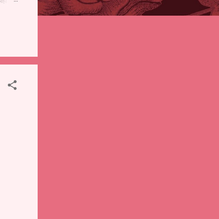
पही
 शालेय
),
ंचे