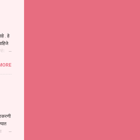
ीवनातील
प मोठा
े . हे
ाहिजे
असेल
ा
MORE
होईल .
ने या
 पात्र
ण
ःखी आहे
्रकरणी
्यात
ा
े पोलीस