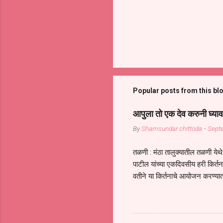
Popular posts from this bl
आपुला तो एक देव करुनी घ्याव
By
Shamsundar chittoda
-
Sept
तळणी : मंठा तालुक्यातील तळणी येथे 
पाटील यांच्या एकदिवसीय हरी किर्
वतीने या किर्तनाचे आयोजन करण्यात
सुख नोहे* *येरती माईक दुःखाची 
जातीच्या परीक्षेचा काळ आहे धर्म
महामारीतून जर आपल्याला वाचायचे 