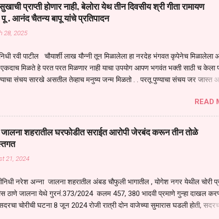
य स्थितीत मानव जातीची मानसीक अवस्था सक्षम असणे गरजेचे आहे कोरोना ने मानवी ज
ुखाची प्राप्ती होणार नाही, बेलोरा येथ तीन दिवसीय श्री गीता रामायण
पल्या सगळ्याना करून दीली आहे मनुष्याच्या आयुष्यातील नामसाधना ही त्याच्यासाठी खू
 पू . आनंद चैतन्य बापू यांचे प्रतिपादन
ाधना करण्याचा आळस आ...
h 28, 2025
िधी रवी पाटील चौयार्शी लाख यौन्नी तून मिळालेला हा नरदेह भंगवत कृपेनेच मिळालेला आह
एकदाच मिळते हे परत परत मिळणार नाही याचा उपयोग आपण भगवंत भक्ती साठी च केला प
्याचा संचय सारखे असतील तेव्हाच मनुष्य जन्म मिळतो . . परतू पुण्याचा संचय जर जास्त 
स्वर्गातील देवत्व प्राप्त झाल्याशिवाय राहणार नाही . मानव शरीर हे हिर्यापेक्षा अनमोल आहे त्य
READ 
र सुंगधाचे व्यसन लागण्यापेक्षा भगवत भंक्ती चे व व्यसन लावा म्हणजे या नरदेहाचा उपयोग 
 मनुष्यावर होत असतात यापैकी भगवत कृपा ही पुण्यवानालाच होत असते . भगवंताच्या भजना
्धार होतो गरज आहे त्याला मनापासून आळवण्याची असे प्रतिपादन प पू चेतन्य बापू याचे कृपा
वाई जालना शहरातील घरफोडीत सराईत आरोपी जेरबंद करून तीन तोळे
 चैतन्य बापू यांनी तळणी येथून जवळच असलेल्या बेलोरा येथे केले तीन दिवसीय गीतारामाय
स्तगत
 आयोजन करण्यात आले आहे . या कलयुगात प्रत्येक मनुष्य दुःखी आहे थोडे थोडे सगळेच दु
t 21, 2024
तुम्हाला कोणीच सुखी नजरेला येणार नाही . धनाने सुखी असतील पण शरीर व्याधी...
ीनिधी नरेश अन्ना जालना शहरातील अंबड चौफुली भागातील , योगेश नगर येथील चोरी प
ीस ठाणे जालना येथे गुरनं.373/2024 कलम 457, 380 भादवी प्रमाणे गुन्हा दाखल करण
सदरचा चोरीची घटना 8 जून 2024 रोजी रात्री दोन वाजेच्या सुमारास घडली होती, सदरच
रोपी शोध घेणे बाबत जिल्हा पोलीस अधीक्षक अजय कुमार बंसल यांनी स्थानिक गुन्हे शाखेच