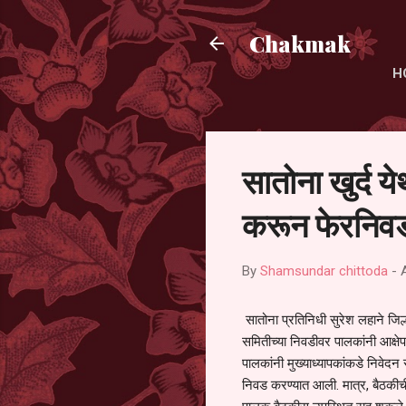
Chakmak
H
सातोना खुर्द य
करून फेरनिवड
By
Shamsundar chittoda
-
सातोना प्रतिनिधी सुरेश लहाने जिल्
समितीच्या निवडीवर पालकांनी आक्षेप
पालकांनी मुख्याध्यापकांकडे निवेद
निवड करण्यात आली. मात्र, बैठकीची 