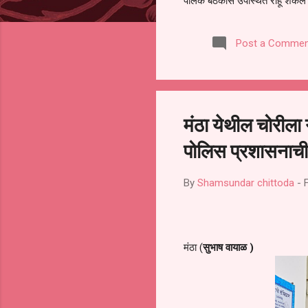
पालक बैठकीस उपस्थित राहू शकले ना
करण्यात आला आहे. यामुळे संबंधित 
समितीची फेरनिवडणूक घेण्यात यावी,
Post a Commen
जालना तसेच तालुका शिक्षण अधिकारी
लक्ष लागले आहे. या न...
मंठा येथील चोरीला 
पोलिस प्रशासनाची 
By
Shamsundar chittoda
-
मंठा (
सुभाष वायाळ )