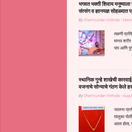
सप्रदायच खूप मोठा आधार आहे सध्
भगवत भक्ती शिवाय मनुष्याला स
गरजा कीती कमी आहेत यांची जाणीव आ
संत्संग व ज्ञानयज्ञ सोहळ्यात प
आधार असते परतू आज काल तीच स
By
Shamsundar chittoda
-
Marc
तळणी प्रतिन
मानव शरीर 
पाप आणि पुण
तर तुम्हाला 
शरिराला इंत
चार कुपा या
नरदेहाचा उद
स्थानिक गुन्हे शाखेची कार
शिष्य आनंद
वजनाचे सोन्याचे गंठण केले ह
संत्संगाचे
By
Shamsundar chittoda
-
Augus
या संसारात 
जालना प्रत
तालुका पोल
आला होता, 
गुन्हातील आ