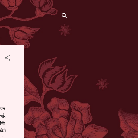
थापन
्भात
ंची
येने