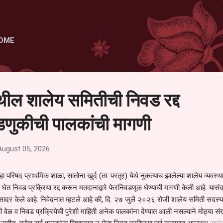
Skip to main content
OME
ेथील शालेय समितीची निवड रद्द
णुकीची पालकांची मागणी
August 05, 2026
हा परिषद प्राथमिक शाळा, सातोना खुर्द (ता. परतूर) येथे नुकत्याच झालेल्या शालेय व्यवस्
 घेत निवड प्रक्रिया रद्द करून मतदानाद्वारे फेरनिवडणूक घेण्याची मागणी केली आहे. यासंदर
न सादर केले आहे. निवेदनात म्हटले आहे की, दि. २७ जुलै २०२६ रोजी शालेय समिती सदस्या
वेळ व निवड प्रक्रियेची पुरेशी माहिती अनेक पालकांना देण्यात आली नसल्याने मोठ्या संख्