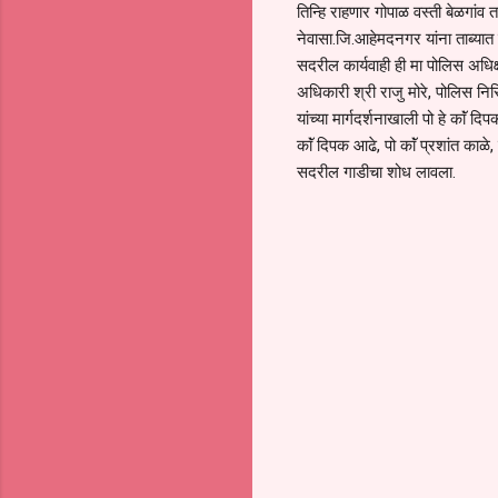
तिन्हि राहणार गोपाळ वस्ती बेळगांव 
नेवासा.जि.आहेमदनगर यांना ताब्यात घ
सदरील कार्यवाही ही मा पोलिस अधिक
अधिकारी श्री राजु मोरे, पोलिस नि
यांच्या मार्गदर्शनाखाली पो हे काॅं द
काॅं दिपक आढे, पो काॅं प्रशांत काळ
सदरील गाडीचा शोध लावला.
C
o
m
m
e
n
t