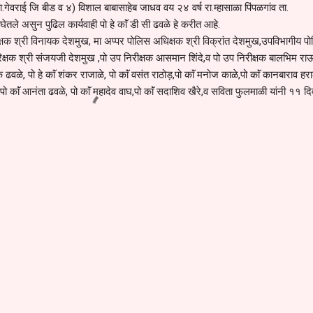
ता.गेवराई जि बीड व ४) विशाल बाबासाहेब जाधव वय २४ वर्ष रा.म्हासाळा पिंपळगांव ता.
ेतले असुन पुढिल कार्यवाही पो हे काॅं डी सी ढवळे हे करीत आहे.
्षक श्री विनायक देशमुख, मा अप्पर पोलिस अधिक्षक श्री विक्रांत देशमुख,उपविभागीय प
रिक्षक श्री संजयजी देशमुख ,पो उप निरीक्षक आसमान शिंदे,व पो उप निरीक्षक बालभिम रा
िपक ढवळे, पो हे काॅं शंकर राजाळे, पो काॅं वसंत राठोड़,पो काॅं मनोज काळे,पो काॅं कानबाराव हर
े, पो काॅं आनंता ढवळे, पो काॅं महादेव वाघ,पो काॅं सदाशिव खैरे,व सविता फुलमाळी यांनी ११ 