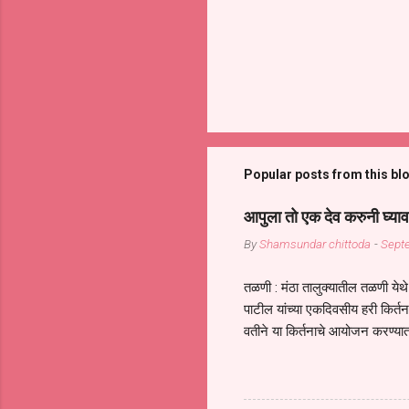
Popular posts from this bl
आपुला तो एक देव करुनी घ्याव
By
Shamsundar chittoda
-
Sept
तळणी : मंठा तालुक्यातील तळणी येथे 
पाटील यांच्या एकदिवसीय हरी किर्
वतीने या किर्तनाचे आयोजन करण्यात
सुख नोहे* *येरती माईक दुःखाची 
जातीच्या परीक्षेचा काळ आहे धर्म
महामारीतून जर आपल्याला वाचायचे 