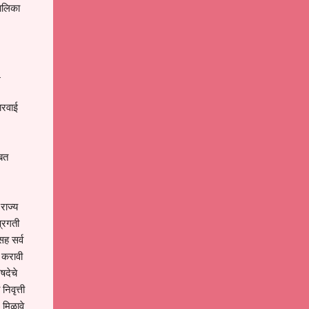
पालिका
.
ारवाई
ाबत
राज्य
प्रगती
सह सर्व
ी करावी
षदेचे
िवृत्ती
 मिळावे