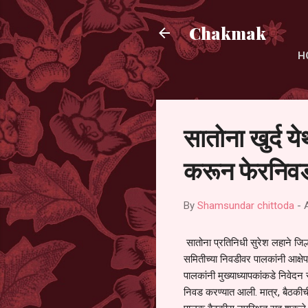
Chakmak
H
सातोना खुर्द य
करून फेरनिवड
By
Shamsundar chittoda
-
सातोना प्रतिनिधी सुरेश लहाने जिल्
समितीच्या निवडीवर पालकांनी आक्षेप
पालकांनी मुख्याध्यापकांकडे निवेद
निवड करण्यात आली. मात्र, बैठकीची 