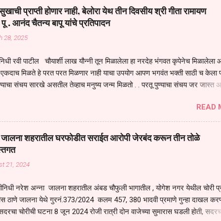
य स्थितीत मानव जातीची मानसीक अवस्था सक्षम असणे गरजेचे आहे कोरोना ने मानवी ज
ुखाची प्राप्ती होणार नाही, बेलोरा येथ तीन दिवसीय श्री गीता रामायण
पल्या सगळ्याना करून दीली आहे मनुष्याच्या आयुष्यातील नामसाधना ही त्याच्यासाठी खू
 पू . आनंद चैतन्य बापू यांचे प्रतिपादन
ाधना करण्याचा आळस आ...
h 28, 2025
िधी रवी पाटील चौयार्शी लाख यौन्नी तून मिळालेला हा नरदेह भंगवत कृपेनेच मिळालेला आह
एकदाच मिळते हे परत परत मिळणार नाही याचा उपयोग आपण भगवंत भक्ती साठी च केला प
्याचा संचय सारखे असतील तेव्हाच मनुष्य जन्म मिळतो . . परतू पुण्याचा संचय जर जास्त 
स्वर्गातील देवत्व प्राप्त झाल्याशिवाय राहणार नाही . मानव शरीर हे हिर्यापेक्षा अनमोल आहे त्य
READ 
र सुंगधाचे व्यसन लागण्यापेक्षा भगवत भंक्ती चे व व्यसन लावा म्हणजे या नरदेहाचा उपयोग 
 मनुष्यावर होत असतात यापैकी भगवत कृपा ही पुण्यवानालाच होत असते . भगवंताच्या भजना
्धार होतो गरज आहे त्याला मनापासून आळवण्याची असे प्रतिपादन प पू चेतन्य बापू याचे कृपा
वाई जालना शहरातील घरफोडीत सराईत आरोपी जेरबंद करून तीन तोळे
 चैतन्य बापू यांनी तळणी येथून जवळच असलेल्या बेलोरा येथे केले तीन दिवसीय गीतारामाय
स्तगत
 आयोजन करण्यात आले आहे . या कलयुगात प्रत्येक मनुष्य दुःखी आहे थोडे थोडे सगळेच दु
t 21, 2024
तुम्हाला कोणीच सुखी नजरेला येणार नाही . धनाने सुखी असतील पण शरीर व्याधी...
ीनिधी नरेश अन्ना जालना शहरातील अंबड चौफुली भागातील , योगेश नगर येथील चोरी प
ीस ठाणे जालना येथे गुरनं.373/2024 कलम 457, 380 भादवी प्रमाणे गुन्हा दाखल करण
सदरचा चोरीची घटना 8 जून 2024 रोजी रात्री दोन वाजेच्या सुमारास घडली होती, सदरच