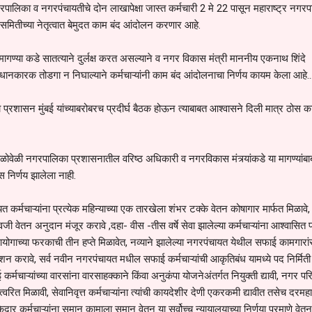
गरपालिका व नगरपंचायतीचे दोन लाखापेक्षा जास्त कर्मचारी 2 मे 22 पासून महाराष्ट्र नगर
्ष समितीच्या नेतृत्वात बेमुदत काम बंद आंदोलन करणार आहे.
ा मागण्या कडे सातत्याने दुर्लक्ष करत असल्याने व नगर विकास मंत्री माननीय एकनाथ शिंदे
नकारक तोडगा न निघाल्याने कर्मचाऱ्यांनी काम बंद आंदोलनाचा निर्णय कायम केला आहे..
्रशासन मुंबई यांच्याबरोबरच प्रदीर्घ बैठक होऊन त्याबाबत आश्वासने दिली मात्र ठोस क
वेळोवेळी नगरपालिका प्रशासनातील वरिष्ठ अधिकारी व नगरविकास मंत्र्यांकडे या मागण्यांब
ोस निर्णय झालेला नाही.
र्मचाऱ्यांना प्रत्येक महिन्याच्या एक तारखेला शंभर टक्के वेतन कोषागार मार्फत मिळावे, 
वेतन अनुदान मंजूर करावे ,दहा- वीस -तीस वर्षे सेवा झालेल्या कर्मचाऱ्यांना आश्वासित 
आयोगाच्या फरकाची तीन हप्ते मिळावेत, नव्याने झालेल्या नगरपंचायत येथील सफाई कामगारां
वेशन करावे, सर्व नवीन नगरपंचायत मधील सफाई कर्मचाऱ्यांची आकृतिबंध यामध्ये पद निर्मित
्मचाऱ्यांच्या वारसांना वारसाहक्काने किंवा अनुकंपा योजनेअंतर्गत नियुक्ती द्यावी, नगर परि
त मिळावी, सेवानिवृत्त कर्मचाऱ्यांना त्यांची कायदेशीर देणी एकरकमी द्यावीत तसेच दरमहा न
केदार कर्मचाऱ्यांना समान कामाला समान वेतन या सर्वोच्च न्यायालयाच्या निर्णया प्रमाणे वेतन