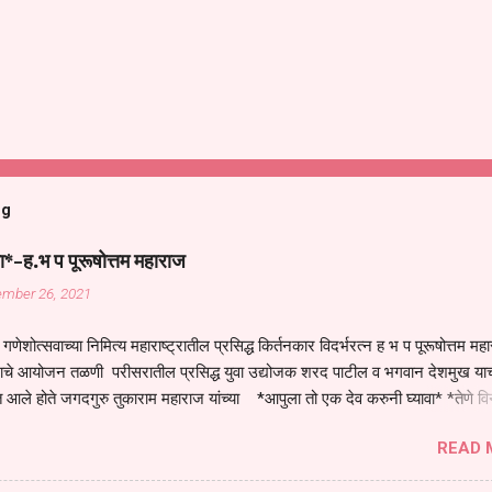
og
ा*-ह.भ प पूरूषोत्तम महाराज
ember 26, 2021
गणेशोत्सवाच्या निमित्य महाराष्ट्रातील प्रसिद्ध किर्तनकार विदर्भरत्न ह भ प पूरूषोत्तम मह
तनाचे आयोजन तळणी परीसरातील प्रसिद्ध युवा उद्योजक शरद पाटील व भगवान देशमुख याच
 आले होते जगदगुरु तुकाराम महाराज यांच्या *आपुला तो एक देव करुनी घ्यावा* *तेणे व
जनीती* *नाही आदी अंती अवसान* या अभंगावर सुंदर निरूपण केले सध्य स्थितीचा काळ ह
READ 
मंडपात बसलेली लोक ही खरच भाग्यवान आहेत कोरोना सारख्या महामारीत आपंण जिवंत आहोत 
असेल तर धार्मीक विचाराचा आधार आपल्याला घ्यावाच लागेल महामारीच्या काळात वारकरी