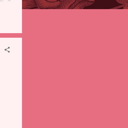
पही
 शालेय
),
ंचे