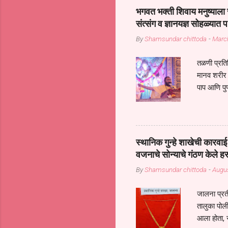
सप्रदायच खूप मोठा आधार आहे सध्
भगवत भक्ती शिवाय मनुष्याला स
गरजा कीती कमी आहेत यांची जाणीव आ
संत्संग व ज्ञानयज्ञ सोहळ्यात प
आधार असते परतू आज काल तीच स
By
Shamsundar chittoda
-
Marc
तळणी प्रतिन
मानव शरीर 
पाप आणि पुण
तर तुम्हाला 
शरिराला इंत
चार कुपा या
नरदेहाचा उद
स्थानिक गुन्हे शाखेची कार
शिष्य आनंद
वजनाचे सोन्याचे गंठण केले ह
संत्संगाचे
By
Shamsundar chittoda
-
Augus
या संसारात 
जालना प्रत
तालुका पोल
आला होता, 