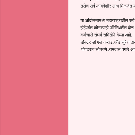
तसेच सर्व कायदेशीर लाभ मिळावेत या
या आंदोलनामध्ये महाराष्ट्रातील 
होईपर्यंत कोणत्याही परिस्थितीत दो
कर्मचारी संघर्ष समितीने केला आहे.
डॉक्टर डी एल कराड.,अँड सुरेश ठाकू
.पोपटराव सोनवणे.,रामदास पगारे आद
C
o
m
m
e
n
t