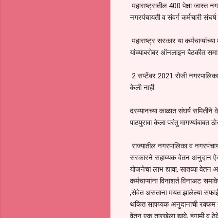
महाराष्ट्रातील 400 पेक्षा जास्त न
नगरपंचायती व संवर्ग कर्मचारी संघर
महाराष्ट्र सरकार या कर्मचाऱ्यांच्य
यांच्याबरोबर ऑनलाइन बैठकीत समाधा
2 सप्टेंबर 2021 रोजी नगरपालिका प
केली नाही.
दरम्यानच्या काळात संघर्ष समितीने 
पाठपुरावा केला परंतु मागण्यांबाबत ठ
राज्यातील नगरपालिका व नगरपंचायत क
सरकारने सहाय्यक वेतन अनुदान ऐवजी 
योजनेचा लाभ द्यावा, सातव्या वेतन 
कर्मचाऱ्यांना विनाशर्त विनाअट समा
,सेवेत असताना मयत झालेल्या सफाई कर
थकित सहाय्यक अनुदानाची रक्कम त्वरि
वेतन एक तारखेला द्यावे, हंगामी व ठे