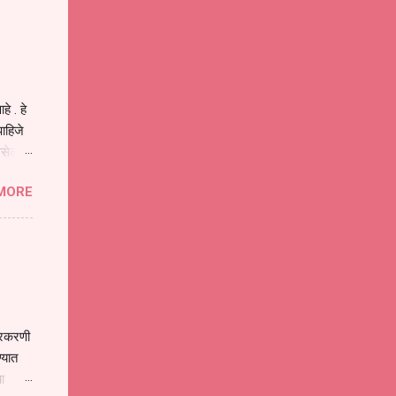
ीवनातील
प मोठा
े . हे
ाहिजे
असेल
ा
MORE
होईल .
ने या
 पात्र
ण
ःखी आहे
्रकरणी
्यात
ा