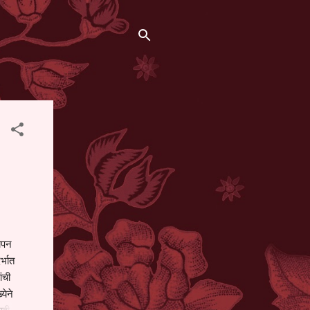
थापन
्भात
ंची
येने