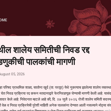
Skip to main content
OME
ेथील शालेय समितीची निवड रद्द
णुकीची पालकांची मागणी
August 05, 2026
हा परिषद प्राथमिक शाळा, सातोना खुर्द (ता. परतूर) येथे नुकत्याच झालेल्या शालेय व्यवस्
 घेत निवड प्रक्रिया रद्द करून मतदानाद्वारे फेरनिवडणूक घेण्याची मागणी केली आहे. यासंदर
न सादर केले आहे. निवेदनात म्हटले आहे की, दि. २७ जुलै २०२६ रोजी शालेय समिती सदस्या
वेळ व निवड प्रक्रियेची पुरेशी माहिती अनेक पालकांना देण्यात आली नसल्याने मोठ्या संख्