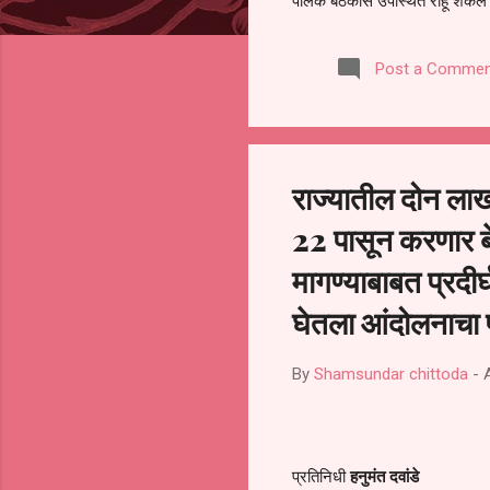
पालक बैठकीस उपस्थित राहू शकले ना
करण्यात आला आहे. यामुळे संबंधित 
समितीची फेरनिवडणूक घेण्यात यावी,
Post a Commen
जालना तसेच तालुका शिक्षण अधिकारी
लक्ष लागले आहे. या न...
राज्यातील दोन ला
22 पासून करणार बे
मागण्याबाबत प्रदी
घेतला आंदोलनाचा पव
By
Shamsundar chittoda
-
प्रतिनिधी
हनुमंत दवांडे