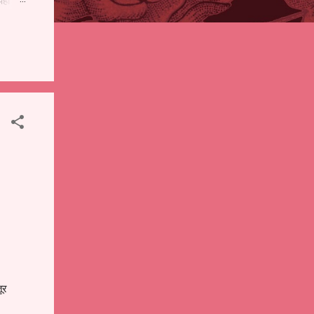
पही
 शालेय
),
ंचे
ूर