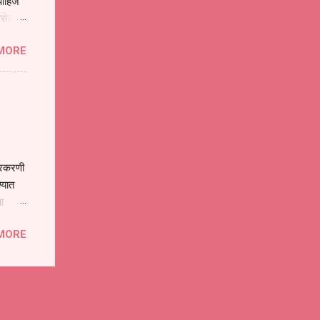
ाहिजे
असेल
ा
MORE
होईल .
ने या
 पात्र
ण
ःखी आहे
्रकरणी
्यात
ा
े पोलीस
MORE
ांनी
 त्या
्यातील
ा
गत