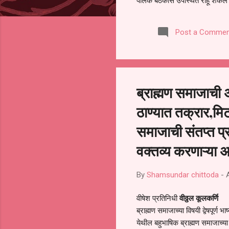
पालक बैठकीस उपस्थित राहू शकले ना
करण्यात आला आहे. यामुळे संबंधित 
समितीची फेरनिवडणूक घेण्यात यावी,
Post a Commen
जालना तसेच तालुका शिक्षण अधिकारी
लक्ष लागले आहे. या न...
ब्राह्मण समाजाची 
ठाण्यात तक्रार,मिट
समाजाची संतप्त प्
वक्तव्य करणाऱ्या
By
Shamsundar chittoda
-
वीषेश प्रतिनिधी
वीठ्ठल कूलकर्णि
ब्राह्मण समाजाच्या विषयी द्वेषपूर
येथील बहुभाषिक ब्राह्मण समाजाच्य