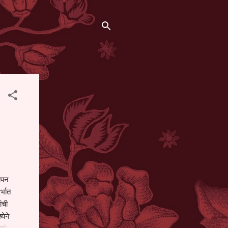
थापन
्भात
ंची
येने