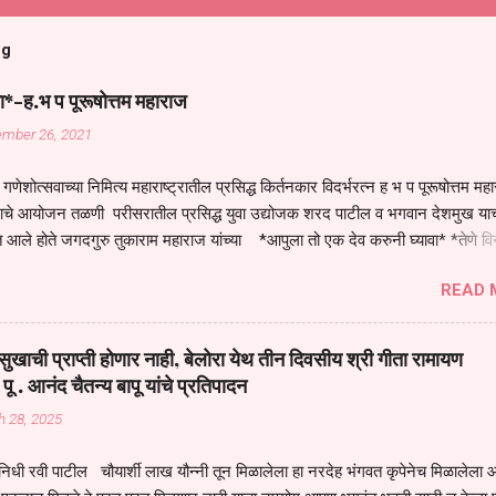
og
ा*-ह.भ प पूरूषोत्तम महाराज
ember 26, 2021
गणेशोत्सवाच्या निमित्य महाराष्ट्रातील प्रसिद्ध किर्तनकार विदर्भरत्न ह भ प पूरूषोत्तम मह
तनाचे आयोजन तळणी परीसरातील प्रसिद्ध युवा उद्योजक शरद पाटील व भगवान देशमुख याच
 आले होते जगदगुरु तुकाराम महाराज यांच्या *आपुला तो एक देव करुनी घ्यावा* *तेणे व
जनीती* *नाही आदी अंती अवसान* या अभंगावर सुंदर निरूपण केले सध्य स्थितीचा काळ ह
READ 
मंडपात बसलेली लोक ही खरच भाग्यवान आहेत कोरोना सारख्या महामारीत आपंण जिवंत आहोत 
असेल तर धार्मीक विचाराचा आधार आपल्याला घ्यावाच लागेल महामारीच्या काळात वारकरी
य स्थितीत मानव जातीची मानसीक अवस्था सक्षम असणे गरजेचे आहे कोरोना ने मानवी ज
ुखाची प्राप्ती होणार नाही, बेलोरा येथ तीन दिवसीय श्री गीता रामायण
पल्या सगळ्याना करून दीली आहे मनुष्याच्या आयुष्यातील नामसाधना ही त्याच्यासाठी खू
 पू . आनंद चैतन्य बापू यांचे प्रतिपादन
ाधना करण्याचा आळस आ...
h 28, 2025
िधी रवी पाटील चौयार्शी लाख यौन्नी तून मिळालेला हा नरदेह भंगवत कृपेनेच मिळालेला आह