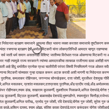
्या निवेदनात ब्राह्मण समाजाने आपल्या तीव्र भावना व्यक्त करतात समाजाचे तुष्टीकरण कर
्र रचणाऱ्या ब्राह्मण द्वेषी अमोल मिटकरी यांना लोकप्रतिनिधी आमदार म्हणून राहण्याचा
र्व जाती धर्म समान असतानाही विशिष्ट जातीच्या विरोधात गरळ ओकणाऱ्या मिटकरी ना
र नाही त्यामुळे राज्य सरकारने त्यांच्या आमदारकीचा तात्काळ राजीनामा द्यावा अशीही मा
 आली आहे हिंदू धर्मातील प्रत्येक प्रथा चालीरीती परंपरा विषयी नियमितपणे गरळ ओकत सदै
रणाऱ्या मिटकरी यांच्यावर गुन्हा दाखल करून अटक करावी अशी मागणी या निवेदनात करण्
 पुराणिक, कमलाकर रोहिनकर, जगन्नाथ सोनखेड़कर, दत्ता जोशी, मुरलीधर देशमुख गोवि
्रे,अनिल मसलकर, प्रशांत मसलकर,दत्तप्रसाद पुराणिक,अँड.प्रदीप राखे,अँड.अमोलम
 विश्वंभर रोहीणकर,श्याम डंख, सखाराम कुलकर्णी, तुळशीराम निकाळजे,अनिल देशपांडे,योगेश ग
 कुलकर्णी, विट्ठल कुलकर्णी, बाळासाहेब देशपांडे,भुषणडोंगरे, श्यामसुंदर चित्तौड़ा,राजेभ
कुलकर्णी,अनिल पारीख,, प्रमोद गुरु जोशी, रवि देशपांडे,योगेश गुरु जोशी, सुरेश गुरु ज
सावता काळे,अश्विन दायमा, श्याम ओझा, संतिश काका देशपांडे,पराग कुरूंदकर योगेश जोशीआदी