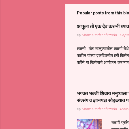
Popular posts from this bl
आपुला तो एक देव करुनी घ्याव
By
Shamsundar chittoda
-
Sept
तळणी : मंठा तालुक्यातील तळणी येथे 
पाटील यांच्या एकदिवसीय हरी किर्
वतीने या किर्तनाचे आयोजन करण्यात
सुख नोहे* *येरती माईक दुःखाची 
जातीच्या परीक्षेचा काळ आहे धर्म
महामारीतून जर आपल्याला वाचायचे 
सप्रदायच खूप मोठा आधार आहे सध्
भगवत भक्ती शिवाय मनुष्याला स
गरजा कीती कमी आहेत यांची जाणीव आ
संत्संग व ज्ञानयज्ञ सोहळ्यात प
आधार असते परतू आज काल तीच स
By
Shamsundar chittoda
-
Marc
तळणी प्रतिन