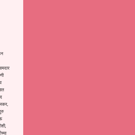
ून
 आमदार
गणी
व
यात
ंद
सलकर,
ुरु
ाऊ
ोशी,
च्या