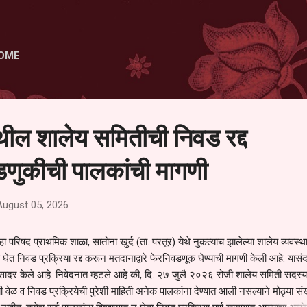
Skip to main content
OME
ेथील शालेय समितीची निवड रद्द
णुकीची पालकांची मागणी
August 05, 2026
हा परिषद प्राथमिक शाळा, सातोना खुर्द (ता. परतूर) येथे नुकत्याच झालेल्या शालेय व्यवस्
 घेत निवड प्रक्रिया रद्द करून मतदानाद्वारे फेरनिवडणूक घेण्याची मागणी केली आहे. यासंदर
न सादर केले आहे. निवेदनात म्हटले आहे की, दि. २७ जुलै २०२६ रोजी शालेय समिती सदस्या
वेळ व निवड प्रक्रियेची पुरेशी माहिती अनेक पालकांना देण्यात आली नसल्याने मोठ्या संख्