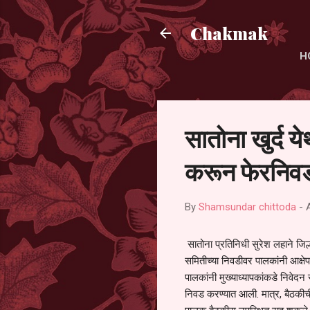
Chakmak
H
सातोना खुर्द य
करून फेरनिवड
By
Shamsundar chittoda
-
सातोना प्रतिनिधी सुरेश लहाने जिल्
समितीच्या निवडीवर पालकांनी आक्षेप
पालकांनी मुख्याध्यापकांकडे निवेद
निवड करण्यात आली. मात्र, बैठकीची 