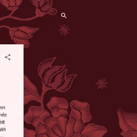
थापन
्भात
ंची
येने