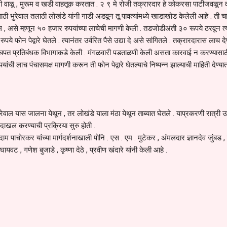
ी वाळू , मुरूम व खडी वाहतूक करतात . २ ९ मे रोजी तक्रारदार हे कोकरसा पाटीजवळून व
ठी भुरेवाल तलाठी लोखंडे यांनी गाडी अडवून तू पावत्यांमध्ये खाडाखोड केलेली आहे . ती 
ल , असे म्हणून ५० हजार रुपयांच्या लाचेची मागणी केली . तडजोडीअंती ३० रूपये ठरवून त्
े फोन पेद्वारे घेतले . त्यानंतर उर्वरित पैसे उद्या दे असे सांगितले . तक्रारदारास लाच दे
ुचपत प्रतिबंधक विभागाकडे केली . मंगळवारी पडताळणी केली असता कारवाई न करण्यासाठ
यांची लाच पंचासमक्ष मागणी करून ती फोन पेद्वारे घेतल्याचे निष्पन्न झाल्याची माहिती देण्
ेवाल यास जालना येथून , तर लोखंडे याला मंठा येथून ताब्यात घेतले . याप्रकरणी रात्री 
्हा दाखल करण्याची प्रक्रिया सुरु होती .
 पाचोरकर यांच्या मार्गदर्शनाखाली पोनि . एस . एम . मुटेकर , अंमलदार ज्ञानदेव जुंबड 
ट , गणेश बुजाडे , कृष्णा देठे , प्रवीण खंदारे यांनी केली आहे .