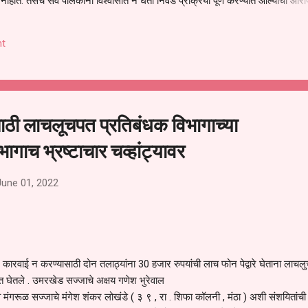
हीत. तसेच सर्व पालकांना विश्वासात न घेता निवड प्रक्रिया पूर्ण करण्यात आल्याचा आरो
निवड अमान्य करून ती रद्द करण्यात यावी आणि सर्व पालकांच्या उपस्थितीत मतदान पद्धतीने
 अशी मागणी पालकांनी केली आहे. या निवेदनाच्या प्रती जिल्हा शिक्षण अधिकारी (प्राथमिक
t
, परतूर यांनाही पाठविण्यात आल्या असून प्रशासन याबाबत काय निर्णय घेते, याकडे पालका
ाठी लाचलूचपत प्रतिबंधक विभागाच्या
गाच भ्रष्टाचार चव्हांट्यावर
June 01, 2022
र कारवाई न करण्यासाठी दोन तलाठ्यांना 30 हजार रुपयांची लाच फोन पेद्वारे घेताना लाचल
यात घेतले . उमरखेड सज्जाचे अक्षय गणेश भुरेवाल
 मंगरूळ सज्जाचे मंगेश शंकर लोखंडे ( ३ ९ , रा . शिफा कॉलनी , मंठा ) अशी संशयितांची