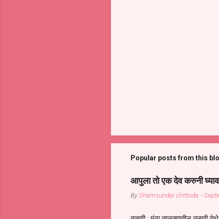
Popular posts from this bl
आपुला तो एक देव करुनी घ्याव
By
Shamsundar chittoda
-
Sept
तळणी : मंठा तालुक्यातील तळणी येथे 