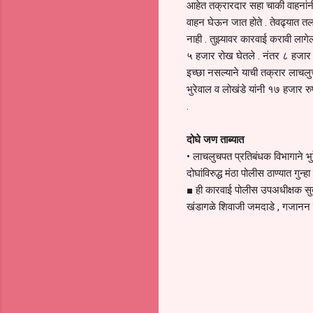
आहेत तक्रारदार सहा चाकी वाहनांन
वाहन घेऊन जात होते . तेवढ्यात तला
नाही . तुझ्यावर कारवाई करावी लागे
५ हजार रोख घेतले . नंतर ८ हजार रुपय
इच्छा नसल्याने याची तक्रार लाचल
भुरेवाल व लोखंडे यांनी १७ हजार रुप
.
दोघे जण ताब्यात
• लाचलुचपत प्रतिबंधक विभागाने भुर
दोघांविरुद्ध मंठा पोलीस ठाण्यात गुन
■ ही कारवाई पोलीस उपअधीक्षक सुदाम
खंडागळे शिवाजी जमदाडे , गजानन घायव
C
o