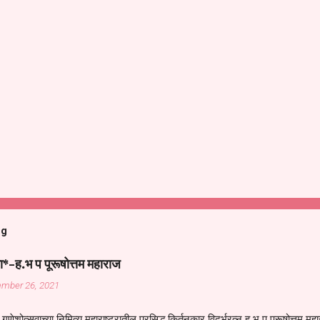
og
ा*-ह.भ प पूरूषोत्तम महाराज
ember 26, 2021
गणेशोत्सवाच्या निमित्य महाराष्ट्रातील प्रसिद्ध किर्तनकार विदर्भरत्न ह भ प पूरूषोत्तम मह