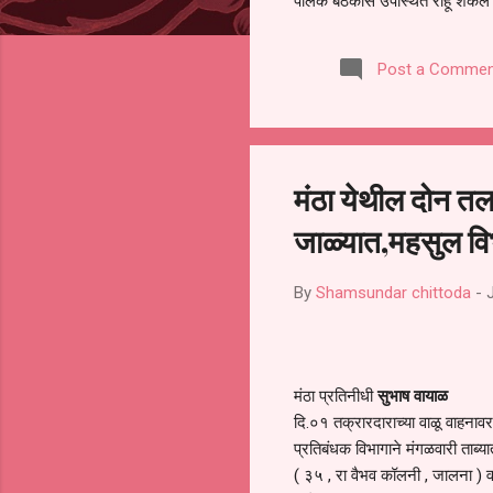
पालक बैठकीस उपस्थित राहू शकले ना
करण्यात आला आहे. यामुळे संबंधित 
समितीची फेरनिवडणूक घेण्यात यावी,
Post a Commen
जालना तसेच तालुका शिक्षण अधिकारी
लक्ष लागले आहे. या न...
मंठा येथील दोन तल
जाळ्यात,महसुल विभा
By
Shamsundar chittoda
-
मंठा प्रतिनीधी
सुभाष वायाळ
दि.०१ तक्रारदाराच्या वाळू वाहनाव
प्रतिबंधक विभागाने मंगळवारी ताब्
( ३५ , रा वैभव कॉलनी , जालना ) व