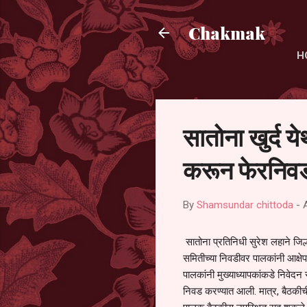
Chakmak
H
सातोना खुर्द य
करून फेरनिवड
By
Shamsundar chittoda
-
सातोना प्रतिनिधी सुरेश लहाने जिल्
समितीच्या निवडीवर पालकांनी आक्षेप
पालकांनी मुख्याध्यापकांकडे निवेद
निवड करण्यात आली. मात्र, बैठकीची 