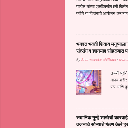
पाटील यांच्या एकदिवसीय हरी किर्
वतीने या किर्तनाचे आयोजन करण्यात
सुख नोहे* *येरती माईक दुःखाची 
जातीच्या परीक्षेचा काळ आहे धर्म
महामारीतून जर आपल्याला वाचायचे 
सप्रदायच खूप मोठा आधार आहे सध्
भगवत भक्ती शिवाय मनुष्याला स
गरजा कीती कमी आहेत यांची जाणीव आ
संत्संग व ज्ञानयज्ञ सोहळ्यात प
आधार असते परतू आज काल तीच स
By
Shamsundar chittoda
-
Marc
तळणी प्रतिन
मानव शरीर 
पाप आणि पुण
तर तुम्हाला 
शरिराला इंत
चार कुपा या
नरदेहाचा उद
स्थानिक गुन्हे शाखेची कार
शिष्य आनंद
वजनाचे सोन्याचे गंठण केले ह