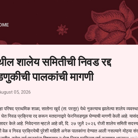
Skip to main content
OME
ेथील शालेय समितीची निवड रद्द
णुकीची पालकांची मागणी
August 05, 2026
हा परिषद प्राथमिक शाळा, सातोना खुर्द (ता. परतूर) येथे नुकत्याच झालेल्या शालेय व्यवस्
 घेत निवड प्रक्रिया रद्द करून मतदानाद्वारे फेरनिवडणूक घेण्याची मागणी केली आहे. यासंदर
न सादर केले आहे. निवेदनात म्हटले आहे की, दि. २७ जुलै २०२६ रोजी शालेय समिती सदस्या
वेळ व निवड प्रक्रियेची पुरेशी माहिती अनेक पालकांना देण्यात आली नसल्याने मोठ्या संख्