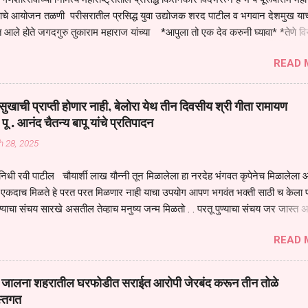
तनाचे आयोजन तळणी परीसरातील प्रसिद्ध युवा उद्योजक शरद पाटील व भगवान देशमुख याच
 आले होते जगदगुरु तुकाराम महाराज यांच्या *आपुला तो एक देव करुनी घ्यावा* *तेणे व
जनीती* *नाही आदी अंती अवसान* या अभंगावर सुंदर निरूपण केले सध्य स्थितीचा काळ ह
READ 
मंडपात बसलेली लोक ही खरच भाग्यवान आहेत कोरोना सारख्या महामारीत आपंण जिवंत आहोत 
असेल तर धार्मीक विचाराचा आधार आपल्याला घ्यावाच लागेल महामारीच्या काळात वारकरी
य स्थितीत मानव जातीची मानसीक अवस्था सक्षम असणे गरजेचे आहे कोरोना ने मानवी ज
ुखाची प्राप्ती होणार नाही, बेलोरा येथ तीन दिवसीय श्री गीता रामायण
पल्या सगळ्याना करून दीली आहे मनुष्याच्या आयुष्यातील नामसाधना ही त्याच्यासाठी खू
 पू . आनंद चैतन्य बापू यांचे प्रतिपादन
ाधना करण्याचा आळस आ...
h 28, 2025
िधी रवी पाटील चौयार्शी लाख यौन्नी तून मिळालेला हा नरदेह भंगवत कृपेनेच मिळालेला आह
एकदाच मिळते हे परत परत मिळणार नाही याचा उपयोग आपण भगवंत भक्ती साठी च केला प
्याचा संचय सारखे असतील तेव्हाच मनुष्य जन्म मिळतो . . परतू पुण्याचा संचय जर जास्त 
स्वर्गातील देवत्व प्राप्त झाल्याशिवाय राहणार नाही . मानव शरीर हे हिर्यापेक्षा अनमोल आहे त्य
READ 
र सुंगधाचे व्यसन लागण्यापेक्षा भगवत भंक्ती चे व व्यसन लावा म्हणजे या नरदेहाचा उपयोग 
 मनुष्यावर होत असतात यापैकी भगवत कृपा ही पुण्यवानालाच होत असते . भगवंताच्या भजना
्धार होतो गरज आहे त्याला मनापासून आळवण्याची असे प्रतिपादन प पू चेतन्य बापू याचे कृपा
वाई जालना शहरातील घरफोडीत सराईत आरोपी जेरबंद करून तीन तोळे
 चैतन्य बापू यांनी तळणी येथून जवळच असलेल्या बेलोरा येथे केले तीन दिवसीय गीतारामाय
स्तगत