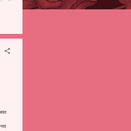
पही
 शालेय
),
ंचे
ुचपत
 नाव