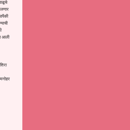
ाळूचे
चालणार
यापैकी
ण्याची
ी
यात आली
उशिरा
, मनोहर