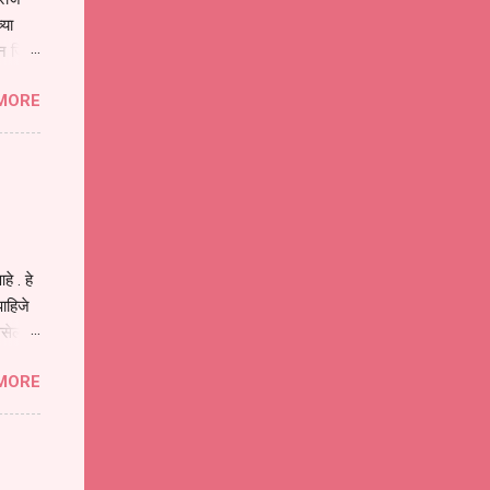
्या
िन जिवा
ा मानव
MORE
या
ीवनातील
प मोठा
े . हे
ाहिजे
असेल
ा
MORE
होईल .
ने या
 पात्र
ण