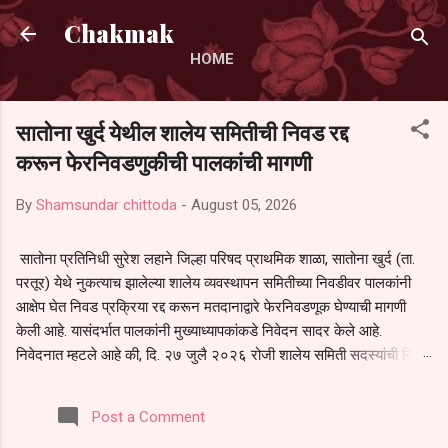
Skip to main content
Chakmak
HOME
सातोना खुर्द येथील शालेय समितीची निवड रद्द
करून फेरनिवडणुकीची पालकांची मागणी
By
Shamsundar chittoda
-
August 05, 2026
सातोना प्रतिनिधी सुरेश लहाने जिल्हा परिषद प्राथमिक शाळा, सातोना खुर्द (ता.
परतूर) येथे नुकत्याच झालेल्या शालेय व्यवस्थापन समितीच्या निवडीवर पालकांनी
आक्षेप घेत निवड प्रक्रिया रद्द करून मतदानाद्वारे फेरनिवडणूक घेण्याची मागणी
केली आहे. यासंदर्भात पालकांनी मुख्याध्यापकांकडे निवेदन सादर केले आहे.
निवेदनात म्हटले आहे की, दि. २७ जुलै २०२६ रोजी शालेय समिती सदस्यांची निवड
करण्यात आली. मात्र, बैठकीची वेळ व निवड प्रक्रियेची पुरेशी माहिती अनेक
पालकांना देण्यात आली नसल्याने मोठ्या संख्येने पालक बैठकीस उपस्थित राहू शकले
Post a Comment
नाहीत. तसेच सर्व पालकांना विश्वासात न घेता निवड प्रक्रिया पूर्ण करण्यात