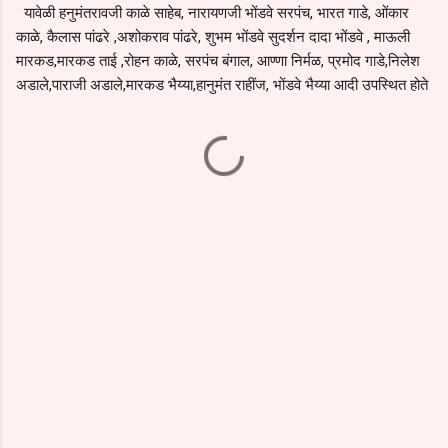
यावेळी हनुमंतरावजी काळे साहेब, नारायणजी भोंडवे सरपंच, भारत गाडे, ओंकार
काळे, कैलास पांढरे ,अशोकराव पांढरे, शुभम भोंडवे सुदर्शन दादा भोंडवे , माऊली
मारकड,मारकड ताई ,रोहन काळे, सरपंच बंगाल, आण्णा निर्मळ, प्रमोद गाडे,निलेश
अडाले,पाराजी अडाले,मारकड भैय्या,हानुमंत राहींज, भोंडवे भैय्या आदी उपस्थित होते
C
o
m
m
e
n
t
s