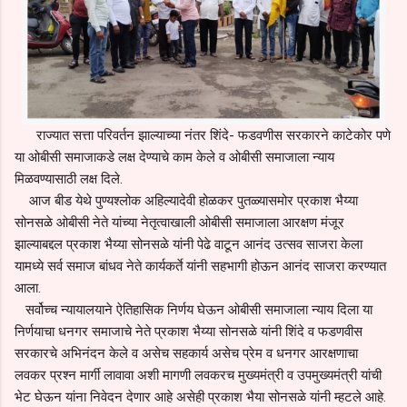
राज्यात सत्ता परिवर्तन झाल्याच्या नंतर शिंदे- फडवणीस सरकारने काटेकोर पणे
या ओबीसी समाजाकडे लक्ष देण्याचे काम केले व ओबीसी समाजाला न्याय
मिळवण्यासाठी लक्ष दिले‌‌.
आज बीड येथे पुण्यश्लोक अहिल्यादेवी होळकर पुतळ्यासमोर प्रकाश भैय्या
सोनसळे ओबीसी नेते यांच्या नेतृत्वाखाली ओबीसी समाजाला आरक्षण मंजूर
झाल्याबद्दल प्रकाश भैय्या सोनसळे यांनी पेढे वाटून आनंद उत्सव साजरा केला
यामध्ये सर्व समाज बांधव नेते कार्यकर्ते यांनी सहभागी होऊन आनंद साजरा करण्यात
आला.
सर्वोच्च न्यायालयाने ऐतिहासिक निर्णय घेऊन ओबीसी समाजाला न्याय दिला या
निर्णयाचा धनगर समाजाचे नेते प्रकाश भैय्या सोनसळे यांनी शिंदे व फडणवीस
सरकारचे अभिनंदन केले व असेच सहकार्य असेच प्रेम व धनगर आरक्षणाचा
लवकर प्रश्न मार्गी लावावा अशी मागणी लवकरच मुख्यमंत्री व उपमुख्यमंत्री यांची
भेट घेऊन यांना निवेदन देणार आहे असेही प्रकाश भैया सोनसळे यांनी म्हटले आहे.