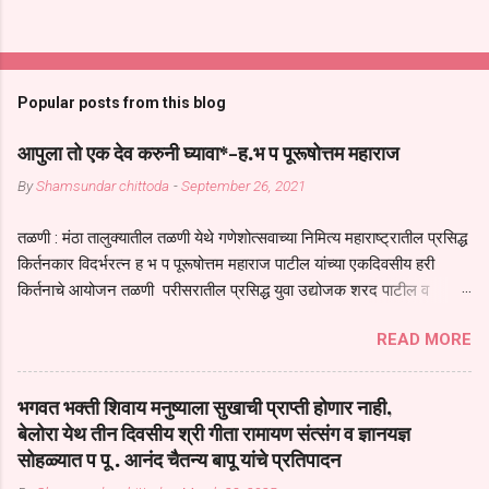
Popular posts from this blog
आपुला तो एक देव करुनी घ्यावा*-ह.भ प पूरूषोत्तम महाराज
By
Shamsundar chittoda
-
September 26, 2021
तळणी : मंठा तालुक्यातील तळणी येथे गणेशोत्सवाच्या निमित्य महाराष्ट्रातील प्रसिद्ध
किर्तनकार विदर्भरत्न ह भ प पूरूषोत्तम महाराज पाटील यांच्या एकदिवसीय हरी
किर्तनाचे आयोजन तळणी परीसरातील प्रसिद्ध युवा उद्योजक शरद पाटील व
भगवान देशमुख याच्या वतीने या किर्तनाचे आयोजन करण्यात आले होते जगदगुरु
READ MORE
तुकाराम महाराज यांच्या *आपुला तो एक देव करुनी घ्यावा* *तेणे विन जिवा सुख
नोहे* *येरती माईक दुःखाची जनीती* *नाही आदी अंती अवसान* या अभंगावर
सुंदर निरूपण केले सध्य स्थितीचा काळ हा मानव जातीच्या परीक्षेचा काळ आहे
भगवत भक्ती शिवाय मनुष्याला सुखाची प्राप्ती होणार नाही,
धर्ममंडपात बसलेली लोक ही खरच भाग्यवान आहेत कोरोना सारख्या महामारीत आपंण
बेलोरा येथ तीन दिवसीय श्री गीता रामायण संत्संग व ज्ञानयज्ञ
जिवंत आहोत या महामारीतून जर आपल्याला वाचायचे असेल तर धार्मीक विचाराचा
सोहळ्यात प पू . आनंद चैतन्य बापू यांचे प्रतिपादन
आधार आपल्याला घ्यावाच लागेल महामारीच्या काळात वारकरी सप्रदायच खूप मोठा