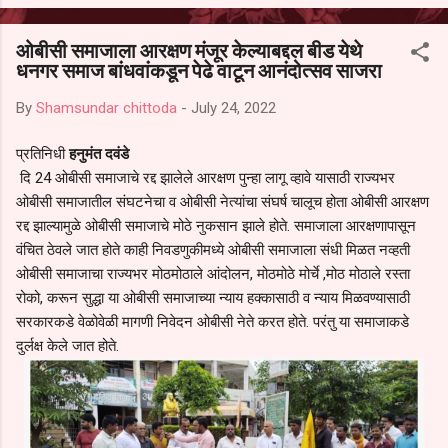
आल्याचा आरोपही करण्यात आला आहे. यामुळे संबंधित निवड अमान्य करून ती रद्द
करण्यात यावी आणि सर्व पालकांच्या उपस्थितीत मतदान पद्धतीने शालेय समितीची
ओबीसी समाजाला आरक्षण मंजूर केल्याबद्दल बीड येथे
फेरनिवडणूक घेण्यात यावी, अशी मागणी पालकांनी केली आहे. या निवेदनाच्या प्रती
धनगर समाज बांधवांकडून पेढे वाटून आनंदोत्सव साजरा
जिल्हा शिक्षण अधिकारी (प्राथमिक), जालना तसेच तालुका शिक्षण अधिकारी,
परतूर यांनाही पाठविण्यात आल्या असून प्रशासन याबाबत काय निर्णय घेते, याकडे
By
Shamsundar chittoda
-
July 24, 2022
पालकांचे लक्ष लागले आहे. या न...
प्रतिनिधी
हनुमंत दवंडे
दि 24 ओबीसी समाजाचे रद्द झालेले आरक्षण पुन्हा लागू व्हावे यासाठी राज्यभर
ओबीसी समाजातील संघटनेचा व ओबीसी नेत्यांचा संघर्ष चालूच होता ओबीसी आरक्षण
रद्द झाल्यामुळे ओबीसी समाजाचे मोठे नुकसान झाले होते. समाजाला आरक्षणापासून
वंचित ठेवले जात होते काही निवडणुकीमध्ये ओबीसी समाजाला संधी मिळत नव्हती
ओबीसी समाजाचा राज्यभर मोठमोठाले आंदोलन, मोठमोठे मोर्चे ,मोठ मोठाले रस्ता
रोको, करून सुद्धा या ओबीसी समाजाच्या न्याय हक्कासाठी व न्याय मिळवण्यासाठी
सरकारकडे वेळोवेळी मागणी निवेदन ओबीसी नेते करत होते‌‌. परंतु या समाजाकडे
दुर्लक्ष केले जात होते.