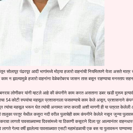
्भातून सोलापूर पंढरपूर आदी भागांमध्ये मोठ्या हजारो वाहनांची नियमितपणे येजा असते मात्र 
े काम न झाल्यामुळे हजारो वाहनांना वेळेबरोबरच जासन तास बसून राहण्याचा मनस्ताप सह
र बबनराव लोणीकर यांनी म्हटले आहे की कंपनीने काम करत असताना डबर खडी मुरूम इत्याद
ालाचा 54 कोटी रुपयांचा महसूल प्रशासनाला फसवण्याचे काम केले असून, प्रशासनाने कंपन
ून त्यांचा महसूल भरून घेत त्यांची अनामत जप्त करावी अशी मागणी ही या पत्रात केलेली 
ष्टी तालुका परतुर येथील कसुरा नदी वरील पुलाचेही काम कंपनीने केलेले नसून जुन्या पुलाव
करावा लागतो पावसाळ्याच्या दिवसांमध्ये या ठिकाणी कसूराने दिला पूर आल्यानंतर वाहनधार
लागते गेल्या वर्षी झालेल्या पावसाळ्यात एसटी महामंडळाची एक बस या पुलावरून पाण्याच्या