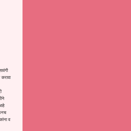
सावंगी
न करावा
ी
ीने
आहे
रूनच
कांना व