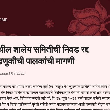
Skip to main content
OME
ेथील शालेय समितीची निवड रद्द
णुकीची पालकांची मागणी
August 05, 2026
हा परिषद प्राथमिक शाळा, सातोना खुर्द (ता. परतूर) येथे नुकत्याच झालेल्या शालेय व्यवस्
 घेत निवड प्रक्रिया रद्द करून मतदानाद्वारे फेरनिवडणूक घेण्याची मागणी केली आहे. यासंदर
न सादर केले आहे. निवेदनात म्हटले आहे की, दि. २७ जुलै २०२६ रोजी शालेय समिती सदस्या
वेळ व निवड प्रक्रियेची पुरेशी माहिती अनेक पालकांना देण्यात आली नसल्याने मोठ्या संख्