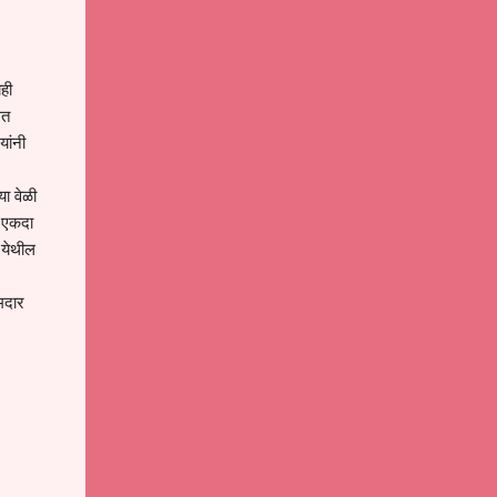
ाही
सत
यांनी
या वेळी
च एकदा
र येथील
आमदार