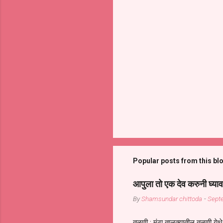
Popular posts from this bl
आपुला तो एक देव करुनी घ्याव
By
Shamsundar chittoda
-
Sept
तळणी : मंठा तालुक्यातील तळणी येथे 