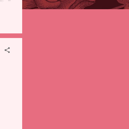
पही
 शालेय
),
ंचे