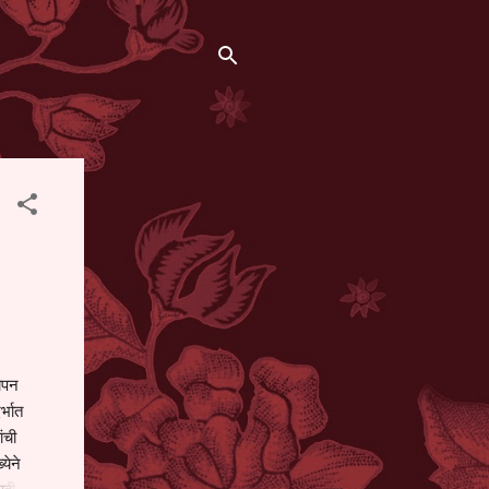
थापन
्भात
ंची
येने