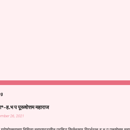
og
ा*-ह.भ प पूरूषोत्तम महाराज
ember 26, 2021
गणेशोत्सवाच्या निमित्य महाराष्ट्रातील प्रसिद्ध किर्तनकार विदर्भरत्न ह भ प पूरूषोत्तम मह