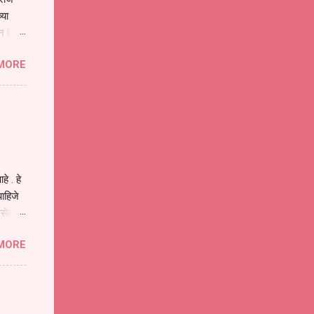
्या
िन जिवा
ा मानव
MORE
या
ीवनातील
प मोठा
े . हे
ाहिजे
असेल
ा
MORE
होईल .
ने या
 पात्र
ण