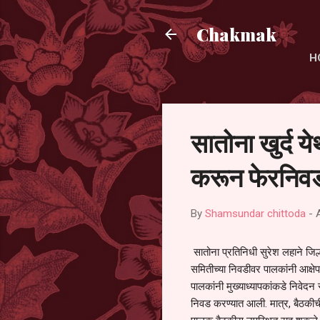
Chakmak
H
सातोना खुर्द य
करून फेरनिवड
By
Shamsundar chittoda
-
सातोना प्रतिनिधी सुरेश लहाने जिल्
समितीच्या निवडीवर पालकांनी आक्षेप
पालकांनी मुख्याध्यापकांकडे निवेद
निवड करण्यात आली. मात्र, बैठकीची 