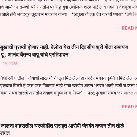
तनाचे आयोजन तळणी परीसरातील प्रसिद्ध युवा उद्योजक शरद पाटील व भगवान देशमुख याच
 आले होते जगदगुरु तुकाराम महाराज यांच्या *आपुला तो एक देव करुनी घ्यावा* *तेणे व
जनीती* *नाही आदी अंती अवसान* या अभंगावर सुंदर निरूपण केले सध्य स्थितीचा काळ ह
READ 
मंडपात बसलेली लोक ही खरच भाग्यवान आहेत कोरोना सारख्या महामारीत आपंण जिवंत आहोत 
असेल तर धार्मीक विचाराचा आधार आपल्याला घ्यावाच लागेल महामारीच्या काळात वारकरी
य स्थितीत मानव जातीची मानसीक अवस्था सक्षम असणे गरजेचे आहे कोरोना ने मानवी ज
ुखाची प्राप्ती होणार नाही, बेलोरा येथ तीन दिवसीय श्री गीता रामायण
पल्या सगळ्याना करून दीली आहे मनुष्याच्या आयुष्यातील नामसाधना ही त्याच्यासाठी खू
 पू . आनंद चैतन्य बापू यांचे प्रतिपादन
ाधना करण्याचा आळस आ...
h 28, 2025
िधी रवी पाटील चौयार्शी लाख यौन्नी तून मिळालेला हा नरदेह भंगवत कृपेनेच मिळालेला आह
एकदाच मिळते हे परत परत मिळणार नाही याचा उपयोग आपण भगवंत भक्ती साठी च केला प
्याचा संचय सारखे असतील तेव्हाच मनुष्य जन्म मिळतो . . परतू पुण्याचा संचय जर जास्त 
स्वर्गातील देवत्व प्राप्त झाल्याशिवाय राहणार नाही . मानव शरीर हे हिर्यापेक्षा अनमोल आहे त्य
READ 
र सुंगधाचे व्यसन लागण्यापेक्षा भगवत भंक्ती चे व व्यसन लावा म्हणजे या नरदेहाचा उपयोग 
 मनुष्यावर होत असतात यापैकी भगवत कृपा ही पुण्यवानालाच होत असते . भगवंताच्या भजना
्धार होतो गरज आहे त्याला मनापासून आळवण्याची असे प्रतिपादन प पू चेतन्य बापू याचे कृपा
वाई जालना शहरातील घरफोडीत सराईत आरोपी जेरबंद करून तीन तोळे
 चैतन्य बापू यांनी तळणी येथून जवळच असलेल्या बेलोरा येथे केले तीन दिवसीय गीतारामाय
स्तगत