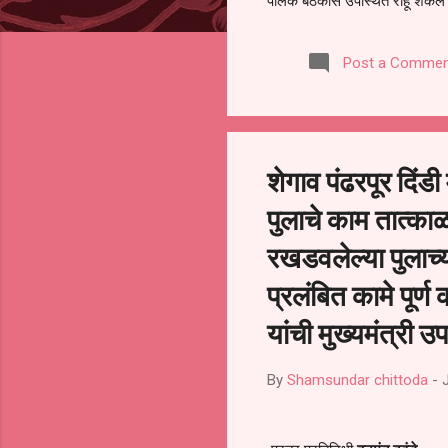
पालक बैठकीस उपस्थित राहू शकले ना
करण्यात आला आहे. यामुळे संबंधित 
समितीची फेरनिवडणूक घेण्यात यावी,
Post a Commen
जालना तसेच तालुका शिक्षण अधिकारी
लक्ष लागले आहे. या न...
शेगाव पंढरपूर दिंड
पुलाचे काम तात्काळ 
रखडवलेल्या पुलाच्
प्रलंबित कामे पूर
यांची मुख्यमंत्री उपम
By
Shamsundar chittoda
-