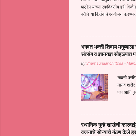
पाटील यांच्या एकदिवसीय हरी किर्
वतीने या किर्तनाचे आयोजन करण्यात
सुख नोहे* *येरती माईक दुःखाची 
जातीच्या परीक्षेचा काळ आहे धर्म
महामारीतून जर आपल्याला वाचायचे 
सप्रदायच खूप मोठा आधार आहे सध्
भगवत भक्ती शिवाय मनुष्याला स
गरजा कीती कमी आहेत यांची जाणीव आ
संत्संग व ज्ञानयज्ञ सोहळ्यात प
आधार असते परतू आज काल तीच स
By
Shamsundar chittoda
-
Marc
तळणी प्रतिन
मानव शरीर 
पाप आणि पुण
तर तुम्हाला 
शरिराला इंत
चार कुपा या
नरदेहाचा उद
स्थानिक गुन्हे शाखेची कार
शिष्य आनंद
वजनाचे सोन्याचे गंठण केले ह