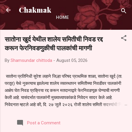
Skip to main content
Chakmak
HOME
सातोना खुर्द येथील शालेय समितीची निवड रद्द
करून फेरनिवडणुकीची पालकांची मागणी
By
Shamsundar chittoda
-
August 05, 2026
सातोना प्रतिनिधी सुरेश लहाने जिल्हा परिषद प्राथमिक शाळा, सातोना खुर्द (ता.
परतूर) येथे नुकत्याच झालेल्या शालेय व्यवस्थापन समितीच्या निवडीवर पालकांनी
आक्षेप घेत निवड प्रक्रिया रद्द करून मतदानाद्वारे फेरनिवडणूक घेण्याची मागणी
केली आहे. यासंदर्भात पालकांनी मुख्याध्यापकांकडे निवेदन सादर केले आहे.
निवेदनात म्हटले आहे की, दि. २७ जुलै २०२६ रोजी शालेय समिती सदस्यांची निवड
करण्यात आली. मात्र, बैठकीची वेळ व निवड प्रक्रियेची पुरेशी माहिती अनेक
पालकांना देण्यात आली नसल्याने मोठ्या संख्येने पालक बैठकीस उपस्थित राहू शकले
Post a Comment
नाहीत. तसेच सर्व पालकांना विश्वासात न घेता निवड प्रक्रिया पूर्ण करण्यात