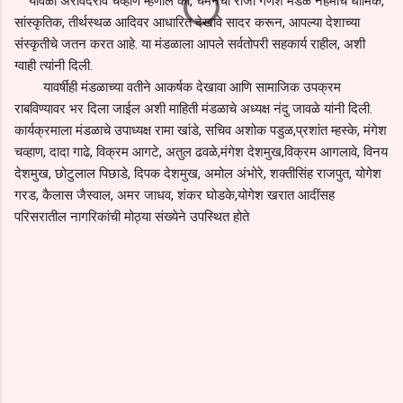
यावेळी अरविंदराव चव्हाण म्हणाले की, चमनचा राजा गणेश मंडळ नेहमीच धार्मिक,
सांस्कृतिक, तीर्थस्थळ आदिवर आधारित देखावे सादर करून, आपल्या देशाच्या
संस्कृतीचे जतन करत आहे. या मंडळाला आपले सर्वतोपरी सहकार्य राहील, अशी
ग्वाही त्यांनी दिली.
यावर्षीही मंडळाच्या वतीने आकर्षक देखावा आणि सामाजिक उपक्रम
राबविण्यावर भर दिला जाईल अशी माहिती मंडळाचे अध्यक्ष नंदु जावळे यांनी दिली.
कार्यक्रमाला मंडळाचे उपाध्यक्ष रामा खांडे, सचिव अशोक पडुळ,प्रशांत म्हस्के, मंगेश
चव्हाण, दादा गाढे, विक्रम आगटे, अतुल ढवळे,मंगेश देशमुख,विक्रम आगलावे, विनय
देशमुख, छोटुलाल पिछाडे, दिपक देशमुख, अमोल अंभोरे, शक्तीसिंह राजपुत, योगेश
गरड, कैलास जैस्वाल, अमर जाधव, शंकर घोडके,योगेश खरात आदींसह
परिसरातील नागरिकांची मोठ्या संख्येने उपस्थित होते
C
o
m
m