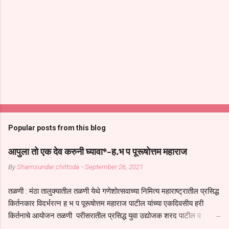
Popular posts from this blog
आपुला तो एक देव करुनी घ्यावा*-ह.भ प पूरूषोत्तम महाराज
By
Shamsundar chittoda
-
September 26, 2021
तळणी : मंठा तालुक्यातील तळणी येथे गणेशोत्सवाच्या निमित्य महाराष्ट्रातील प्रसिद्ध
किर्तनकार विदर्भरत्न ह भ प पूरूषोत्तम महाराज पाटील यांच्या एकदिवसीय हरी
किर्तनाचे आयोजन तळणी परीसरातील प्रसिद्ध युवा उद्योजक शरद पाटील व
भगवान देशमुख याच्या वतीने या किर्तनाचे आयोजन करण्यात आले होते जगदगुरु