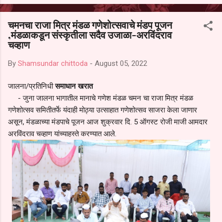
आल्याचा आरोपही करण्यात आला आहे. यामुळे संबंधित निवड अमान्य करून ती रद्द
करण्यात यावी आणि सर्व पालकांच्या उपस्थितीत मतदान पद्धतीने शालेय समितीची
चमनचा राजा मित्र मंडळ गणेशोत्सवाचे मंडप पूजन
फेरनिवडणूक घेण्यात यावी, अशी मागणी पालकांनी केली आहे. या निवेदनाच्या प्रती
,मंडळाकडून संस्कृतीला सदैव उजाळा-अरविंदराव
जिल्हा शिक्षण अधिकारी (प्राथमिक), जालना तसेच तालुका शिक्षण अधिकारी,
चव्हाण
परतूर यांनाही पाठविण्यात आल्या असून प्रशासन याबाबत काय निर्णय घेते, याकडे
पालकांचे लक्ष लागले आहे. या न...
By
Shamsundar chittoda
-
August 05, 2022
जालना/प्रतिनिधी
समाधान खरात
- जुना जालना भागातील मानाचे गणेश मंडळ चमन चा राजा मित्र मंडळ
गणेशोत्सव समितीतर्फे यंदाही मोठ्या उत्साहात गणेशोत्सव साजरा केला जाणार
असून, मंडळाच्या मंडपाचे पूजन आज शुक्रवार दि. 5 ऑगस्ट रोजी माजी आमदार
अरविंदराव चव्हाण यांच्याहस्ते करण्यात आले.