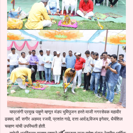
याप्रसंगी प्रमुख पाहुणे म्हणून मंडप भुमिपुजन हस्ते माजी नगरसेवक महावीर
ढक्का, काँ. सगीर अहमद रजवी, प्रशांत गाढे, दत्ता आर्दड,विजय इगेवार, धैर्यशिल
चव्हाण यांची उपस्थिती होती.