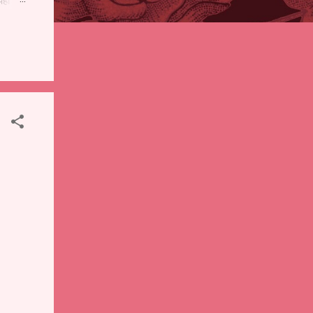
पही
 शालेय
),
ंचे