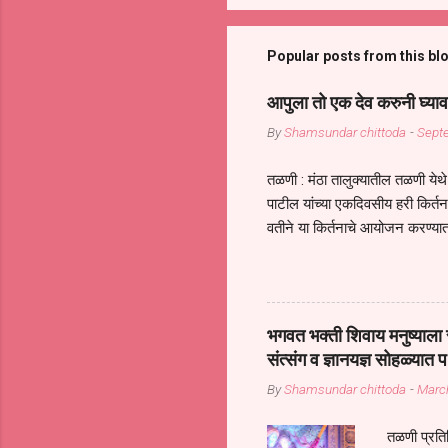
Popular posts from this bl
आपुला तो एक देव करुनी घ्याव
By
Shamsundar chittoda
-
Sept
तळणी : मंठा तालुक्यातील तळणी येथे 
पाटील यांच्या एकदिवसीय हरी किर्
वतीने या किर्तनाचे आयोजन करण्यात
सुख नोहे* *येरती माईक दुःखाची 
जातीच्या परीक्षेचा काळ आहे धर्म
महामारीतून जर आपल्याला वाचायचे 
सप्रदायच खूप मोठा आधार आहे सध्
भगवत भक्ती शिवाय मनुष्याला स
गरजा कीती कमी आहेत यांची जाणीव आ
संत्संग व ज्ञानयज्ञ सोहळ्यात प
आधार असते परतू आज काल तीच स
By
Shamsundar chittoda
-
Marc
तळणी प्रतिन