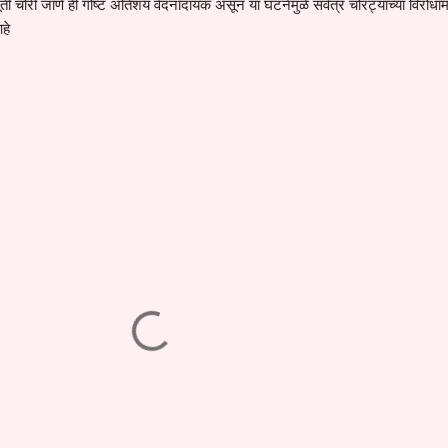
ूर्ती चोरी जाणे ही गोष्ट अतिशय वेदनादायक असून या घटनेमुळे सर्वत्र चोरट्यांच्या विरोधामध
हे