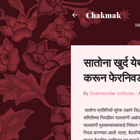
Chakmak
H
सातोना खुर्द य
करून फेरनिवड
By
Shamsundar chittoda
-
सातोना प्रतिनिधी सुरेश लहाने जिल्
समितीच्या निवडीवर पालकांनी आक्षेप
पालकांनी मुख्याध्यापकांकडे निवेद
निवड करण्यात आली. मात्र, बैठकीची 