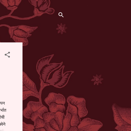
थापन
्भात
ंची
येने