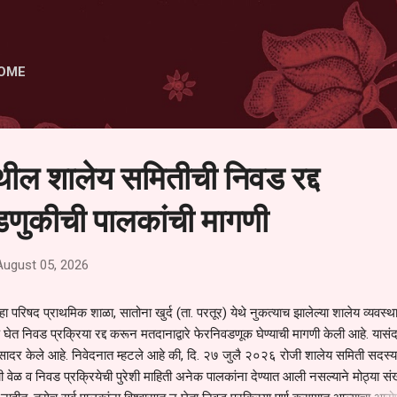
Skip to main content
OME
ेथील शालेय समितीची निवड रद्द
णुकीची पालकांची मागणी
August 05, 2026
हा परिषद प्राथमिक शाळा, सातोना खुर्द (ता. परतूर) येथे नुकत्याच झालेल्या शालेय व्यवस्
 घेत निवड प्रक्रिया रद्द करून मतदानाद्वारे फेरनिवडणूक घेण्याची मागणी केली आहे. यासंदर
न सादर केले आहे. निवेदनात म्हटले आहे की, दि. २७ जुलै २०२६ रोजी शालेय समिती सदस्या
वेळ व निवड प्रक्रियेची पुरेशी माहिती अनेक पालकांना देण्यात आली नसल्याने मोठ्या संख्