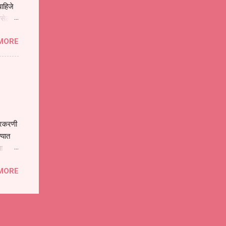
ाहिजे
असेल
ा
MORE
होईल .
ने या
 पात्र
ण
ःखी आहे
्रकरणी
्यात
ा
े पोलीस
MORE
ांनी
 त्या
्यातील
ा
गत