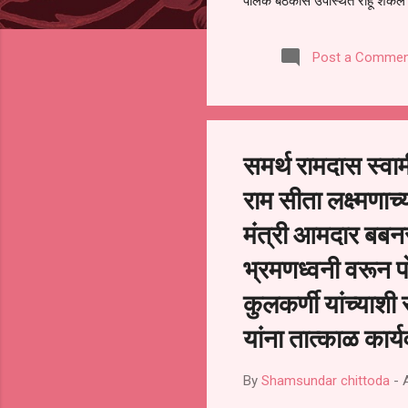
पालक बैठकीस उपस्थित राहू शकले ना
करण्यात आला आहे. यामुळे संबंधित 
समितीची फेरनिवडणूक घेण्यात यावी,
Post a Commen
जालना तसेच तालुका शिक्षण अधिकारी
लक्ष लागले आहे. या न...
समर्थ रामदास स्वाम
राम सीता लक्ष्मणाच
मंत्री आमदार बब
भ्रमणध्वनी वरून प
कुलकर्णी यांच्याशी
यांना तात्काळ कार्य
By
Shamsundar chittoda
-