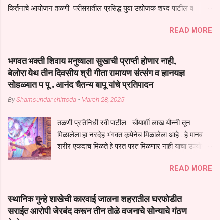
किर्तनाचे आयोजन तळणी परीसरातील प्रसिद्ध युवा उद्योजक शरद पाटील व
भगवान देशमुख याच्या वतीने या किर्तनाचे आयोजन करण्यात आले होते जगदगुरु
READ MORE
तुकाराम महाराज यांच्या *आपुला तो एक देव करुनी घ्यावा* *तेणे विन जिवा सुख
नोहे* *येरती माईक दुःखाची जनीती* *नाही आदी अंती अवसान* या अभंगावर
सुंदर निरूपण केले सध्य स्थितीचा काळ हा मानव जातीच्या परीक्षेचा काळ आहे
भगवत भक्ती शिवाय मनुष्याला सुखाची प्राप्ती होणार नाही,
धर्ममंडपात बसलेली लोक ही खरच भाग्यवान आहेत कोरोना सारख्या महामारीत आपंण
बेलोरा येथ तीन दिवसीय श्री गीता रामायण संत्संग व ज्ञानयज्ञ
जिवंत आहोत या महामारीतून जर आपल्याला वाचायचे असेल तर धार्मीक विचाराचा
सोहळ्यात प पू . आनंद चैतन्य बापू यांचे प्रतिपादन
आधार आपल्याला घ्यावाच लागेल महामारीच्या काळात वारकरी सप्रदायच खूप मोठा
By
Shamsundar chittoda
-
March 28, 2025
आधार आहे सध्य स्थितीत मानव जातीची मानसीक अवस्था सक्षम असणे गरजेचे आहे
कोरोना ने मानवी जीवनातील गरजा कीती कमी आहेत यांची जाणीव आपल्या
तळणी प्रतिनिधी रवी पाटील चौयार्शी लाख यौन्नी तून
सगळ्याना करून दीली आहे मनुष्याच्या आयुष्यातील नामसाधना ही त्याच्यासाठी खूप
मिळालेला हा नरदेह भंगवत कृपेनेच मिळालेला आहे . हे मानव
मोठा आधार असते परतू आज काल तीच साधना करण्याचा आळस आ...
शरीर एकदाच मिळते हे परत परत मिळणार नाही याचा उपयोग
आपण भगवंत भक्ती साठी च केला पाहिजे पाप आणि पुण्याचा
READ MORE
संचय सारखे असतील तेव्हाच मनुष्य जन्म मिळतो . . परतू
पुण्याचा संचय जर जास्त असेल तर तुम्हाला स्वर्गातील देवत्व
प्राप्त झाल्याशिवाय राहणार नाही . मानव शरीर हे हिर्यापेक्षा
स्थानिक गुन्हे शाखेची कारवाई जालना शहरातील घरफोडीत
अनमोल आहे त्या शरिराला इंतर सुंगधाचे व्यसन लागण्यापेक्षा
सराईत आरोपी जेरबंद करून तीन तोळे वजनाचे सोन्याचे गंठण
भगवत भंक्ती चे व व्यसन लावा म्हणजे या नरदेहाचा उपयोग