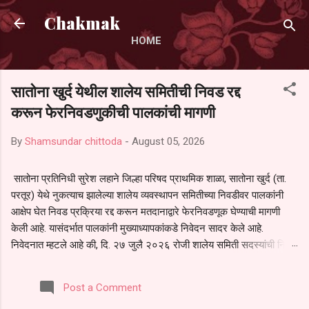
Skip to main content
Chakmak
HOME
सातोना खुर्द येथील शालेय समितीची निवड रद्द
करून फेरनिवडणुकीची पालकांची मागणी
By
Shamsundar chittoda
-
August 05, 2026
सातोना प्रतिनिधी सुरेश लहाने जिल्हा परिषद प्राथमिक शाळा, सातोना खुर्द (ता.
परतूर) येथे नुकत्याच झालेल्या शालेय व्यवस्थापन समितीच्या निवडीवर पालकांनी
आक्षेप घेत निवड प्रक्रिया रद्द करून मतदानाद्वारे फेरनिवडणूक घेण्याची मागणी
केली आहे. यासंदर्भात पालकांनी मुख्याध्यापकांकडे निवेदन सादर केले आहे.
निवेदनात म्हटले आहे की, दि. २७ जुलै २०२६ रोजी शालेय समिती सदस्यांची निवड
करण्यात आली. मात्र, बैठकीची वेळ व निवड प्रक्रियेची पुरेशी माहिती अनेक
पालकांना देण्यात आली नसल्याने मोठ्या संख्येने पालक बैठकीस उपस्थित राहू शकले
Post a Comment
नाहीत. तसेच सर्व पालकांना विश्वासात न घेता निवड प्रक्रिया पूर्ण करण्यात