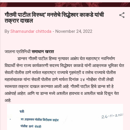
आल्याचा आरोपही करण्यात आला आहे. यामुळे संबंधित निवड अमान्य करून ती रद्द
करण्यात यावी आणि सर्व पालकांच्या उपस्थितीत मतदान पद्धतीने शालेय समितीची
गौतमी पाटील विरुध्द' मनसेचे सिद्धेश्वर काकडे यांची
फेरनिवडणूक घेण्यात यावी, अशी मागणी पालकांनी केली आहे. या निवेदनाच्या प्रती
तक्रार दाखल
जिल्हा शिक्षण अधिकारी (प्राथमिक), जालना तसेच तालुका शिक्षण अधिकारी,
परतूर यांनाही पाठविण्यात आल्या असून प्रशासन याबाबत काय निर्णय घेते, याकडे
By
Shamsundar chittoda
-
November 24, 2022
पालकांचे लक्ष लागले आहे. या न...
जालना प्रतिनिधी
समाधान खरात
डान्सर गौतमी पाटील हिच्या नृत्यावर आक्षेप घेत महाराष्ट्र नवनिर्माण
विद्यार्थी सेना राज्य कार्यकारणी सदस्य सिद्धेश्वर काकडे यांनी आक्रमक भूमिका घेत
सेवली पोलीस ठाणे मार्फत महाराष्ट्र राज्याचे गृहमंत्री व तसेच राज्याचे पोलीस
महासंचालक यांना सेवली पोलीस ठाणे मार्फत दिनांक २४ नोव्हेंबर रोजी लेखी
स्वरूपात तक्रार दाखल करण्यात आली आहे. गौतमी पाटील हिचे डान्स शो हे
आक्षेपार्ह आहेत. आणि या डान्स मध्ये अश्लील हावभाव व अश्लील चाळे दिसून येत
आहे.