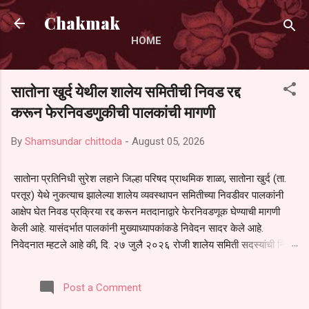
Skip to main content
Chakmak
HOME
सातोना खुर्द येथील शालेय समितीची निवड रद्द
करून फेरनिवडणुकीची पालकांची मागणी
By
Shamsundar chittoda
-
August 05, 2026
सातोना प्रतिनिधी सुरेश लहाने जिल्हा परिषद प्राथमिक शाळा, सातोना खुर्द (ता.
परतूर) येथे नुकत्याच झालेल्या शालेय व्यवस्थापन समितीच्या निवडीवर पालकांनी
आक्षेप घेत निवड प्रक्रिया रद्द करून मतदानाद्वारे फेरनिवडणूक घेण्याची मागणी
केली आहे. यासंदर्भात पालकांनी मुख्याध्यापकांकडे निवेदन सादर केले आहे.
निवेदनात म्हटले आहे की, दि. २७ जुलै २०२६ रोजी शालेय समिती सदस्यांची निवड
करण्यात आली. मात्र, बैठकीची वेळ व निवड प्रक्रियेची पुरेशी माहिती अनेक
पालकांना देण्यात आली नसल्याने मोठ्या संख्येने पालक बैठकीस उपस्थित राहू शकले
Post a Comment
नाहीत. तसेच सर्व पालकांना विश्वासात न घेता निवड प्रक्रिया पूर्ण करण्यात