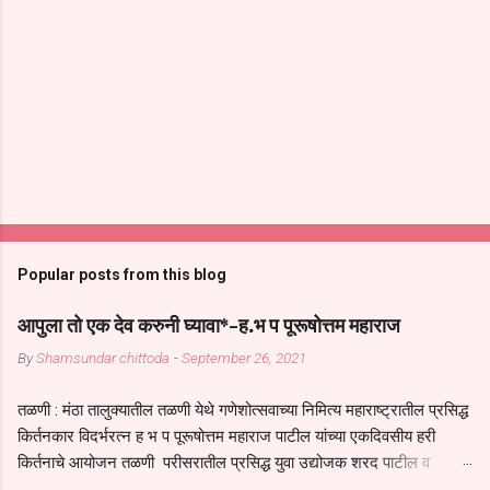
Popular posts from this blog
आपुला तो एक देव करुनी घ्यावा*-ह.भ प पूरूषोत्तम महाराज
By
Shamsundar chittoda
-
September 26, 2021
तळणी : मंठा तालुक्यातील तळणी येथे गणेशोत्सवाच्या निमित्य महाराष्ट्रातील प्रसिद्ध
किर्तनकार विदर्भरत्न ह भ प पूरूषोत्तम महाराज पाटील यांच्या एकदिवसीय हरी
किर्तनाचे आयोजन तळणी परीसरातील प्रसिद्ध युवा उद्योजक शरद पाटील व
भगवान देशमुख याच्या वतीने या किर्तनाचे आयोजन करण्यात आले होते जगदगुरु