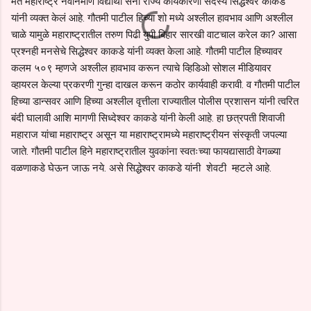
मत महाराष्ट्र नवनिर्माण विद्यार्थी सेना राज्य कार्यकारणी सदस्य सिद्धेश्वर काकडे
यांनी व्यक्त केलं आहे. गौतमी पाटील हिच्या शो मध्ये अश्लील हावभाव आणि अश्लील
चाळे यामुळे महाराष्ट्रातील तरुण पिढी युपी बिहार सारखी वाटचाल करेल का? आसा
प्रश्नही मनसेचे सिद्धेश्वर काकडे यांनी व्यक्त केला आहे. गौतमी पाटील हिच्यावर
कलम ५०९ म्हणजे अश्लील हावभाव करून त्याचे व्हिडिओ सोशल मीडियावर
व्हायरल केल्या प्रकरणी गुन्हा दाखल करून कठोर कार्यवाही करावी. व गौतमी पाटील
हिच्या डान्सवर आणि हिच्या अश्लील वृत्तीला राज्यातील पोलीस प्रशासन यांनी त्वरित
बंदी घालावी आशि मागणी सिध्देश्वर काकडे यांनी केली आहे. हा छत्रपती शिवाजी
महाराज यांचा महाराष्ट्र असून या महाराष्ट्रामध्ये महाराष्ट्रीयन संस्कृती जपल्या
जाते. गौतमी पाटील हिने महाराष्ट्रातील युवकांना स्वतःच्या फायद्यासाठी वेगळ्या
वळणाकडे घेऊन जाऊ नये. असे सिद्धेश्वर काकडे यांनी शेवटी म्हटले आहे.
C
o
m
m