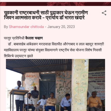
आल्याचा आरोपही करण्यात आला आहे. यामुळे संबंधित निवड अमान्य करून ती रद्द
करण्यात यावी आणि सर्व पालकांच्या उपस्थितीत मतदान पद्धतीने शालेय समितीची
युवकानी राष्ट्रबाधनी साठी पुढाकार घेऊन ग्रामीण
फेरनिवडणूक घेण्यात यावी, अशी मागणी पालकांनी केली आहे. या निवेदनाच्या प्रती
जिवन आत्मसात करावे - प्रार्याय डॉ भारत खदारे
जिल्हा शिक्षण अधिकारी (प्राथमिक), जालना तसेच तालुका शिक्षण अधिकारी,
परतूर यांनाही पाठविण्यात आल्या असून प्रशासन याबाबत काय निर्णय घेते, याकडे
By
Shamsundar chittoda
-
January 20, 2023
पालकांचे लक्ष लागले आहे. या न...
परतुर प्रतिनिधी
कैलाश चव्हाण
डॉ . बाबासाहेब आंबेडकर मराठवाडा विद्यापीठ औरंगाबाद व लाल बहादूर शास्त्री
महाविद्यालय परतुर यांच्या संयुक्त विद्यमानाने राष्ट्रीय सेवा योजना विशेष निवासी
शिबिरचे उद्घाटन झाले