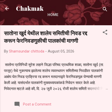
Skip to main content
Chakmak
HOME
सातोना खुर्द येथील शालेय समितीची निवड रद्द
करून फेरनिवडणुकीची पालकांची मागणी
By
Shamsundar chittoda
-
August 05, 2026
सातोना प्रतिनिधी सुरेश लहाने जिल्हा परिषद प्राथमिक शाळा, सातोना खुर्द (ता.
परतूर) येथे नुकत्याच झालेल्या शालेय व्यवस्थापन समितीच्या निवडीवर पालकांनी
आक्षेप घेत निवड प्रक्रिया रद्द करून मतदानाद्वारे फेरनिवडणूक घेण्याची मागणी
केली आहे. यासंदर्भात पालकांनी मुख्याध्यापकांकडे निवेदन सादर केले आहे.
निवेदनात म्हटले आहे की, दि. २७ जुलै २०२६ रोजी शालेय समिती सदस्यांची निवड
करण्यात आली. मात्र, बैठकीची वेळ व निवड प्रक्रियेची पुरेशी माहिती अनेक
पालकांना देण्यात आली नसल्याने मोठ्या संख्येने पालक बैठकीस उपस्थित राहू शकले
Post a Comment
नाहीत. तसेच सर्व पालकांना विश्वासात न घेता निवड प्रक्रिया पूर्ण करण्यात