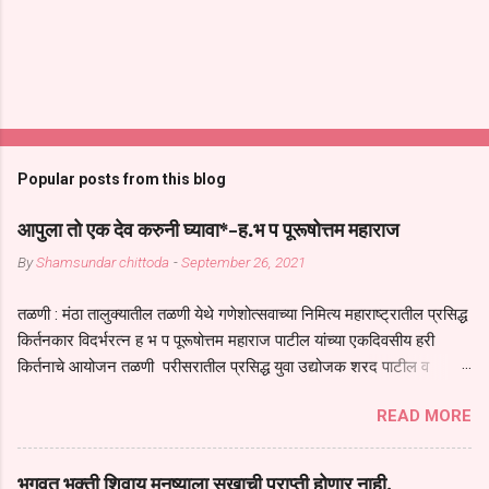
Popular posts from this blog
आपुला तो एक देव करुनी घ्यावा*-ह.भ प पूरूषोत्तम महाराज
By
Shamsundar chittoda
-
September 26, 2021
तळणी : मंठा तालुक्यातील तळणी येथे गणेशोत्सवाच्या निमित्य महाराष्ट्रातील प्रसिद्ध
किर्तनकार विदर्भरत्न ह भ प पूरूषोत्तम महाराज पाटील यांच्या एकदिवसीय हरी
किर्तनाचे आयोजन तळणी परीसरातील प्रसिद्ध युवा उद्योजक शरद पाटील व
भगवान देशमुख याच्या वतीने या किर्तनाचे आयोजन करण्यात आले होते जगदगुरु
READ MORE
तुकाराम महाराज यांच्या *आपुला तो एक देव करुनी घ्यावा* *तेणे विन जिवा सुख
नोहे* *येरती माईक दुःखाची जनीती* *नाही आदी अंती अवसान* या अभंगावर
सुंदर निरूपण केले सध्य स्थितीचा काळ हा मानव जातीच्या परीक्षेचा काळ आहे
भगवत भक्ती शिवाय मनुष्याला सुखाची प्राप्ती होणार नाही,