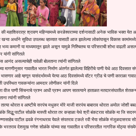
ले की महाशिवरात्र श्रावण महिन्यामध्ये करळेश्वराच्या दर्शनासाठी अनेक भाविक भक्त येत
यांना खऱ्या अर्थाने सुविधा उपलब्ध व्हाव्यात यासाठी आज झालेल्या लोकांपासून विकास कामांमध्ये
ह भव्य कमानी या माध्यमातून झाले असून यामुळे निश्चितच या परिसराची शोभा वाढली असल्
 यांनी सांगितले
 आनंद असल्याचेही यावेळी बोलताना त्यांनी सांगितले
ांच्या मागणीनुसार गावातील भारत निर्माण अंतर्गत झालेल्या विहिरीचे पाणी येथे आठ दिवसात स
 भासणार आहे म्हणून यासंदर्भामध्ये येत्या आठ दिवसांमध्ये वॉटर ग्रीड चे पाणी काराळा गावा
ी उपस्थित गावकऱ्यांना आमदार लोणीकर यांनी दिले
 वीज पाणी सिंचनाचे प्रश्न आधी प्रश्न आपण सातत्याने हाताळत मतदारसंघातील शेतकऱ्य
ाना त्यांनी सांगितले
ल तात्या थोरात व आष्टीचे सरपंच मधुकर मोरे माजी सरपंच बाबाराव थोरात अमोल जोशी बबल
ळंके सिद्धू पाटील सोळंके मारुती थोरात तर कऱ्हाळा येथे श्री बंकटराव सोळंके मा जि सदस्
अण्णासाहेब पाटील ढवळे रंगनाथराव येवले संपतराव टकले रवी भैया सोळंके मंजुळदासराव सो
े भरतराव देशमुख गणेश सोळंके यांच्या सह गावातील व परिसरातील नागरिक मोठ्या संख्ये