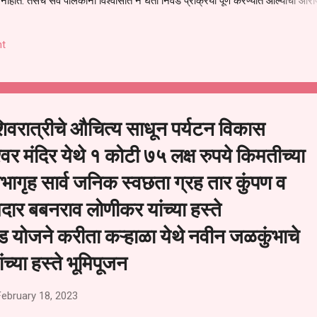
हीत. तसेच सर्व पालकांना विश्वासात न घेता निवड प्रक्रिया पूर्ण करण्यात आल्याचा आरो
निवड अमान्य करून ती रद्द करण्यात यावी आणि सर्व पालकांच्या उपस्थितीत मतदान पद्धतीने
 अशी मागणी पालकांनी केली आहे. या निवेदनाच्या प्रती जिल्हा शिक्षण अधिकारी (प्राथमिक
t
, परतूर यांनाही पाठविण्यात आल्या असून प्रशासन याबाबत काय निर्णय घेते, याकडे पालका
िवरात्रीचे औचित्य साधून पर्यटन विकास
वर मंदिर येथे १ कोटी ७५ लक्ष रुपये किमतीच्या
ागृह सार्व जनिक स्वछता ग्रह तार कुंपण व
ार बबनराव लोणीकर यांच्या हस्ते
िड योजने करीता कऱ्हाळा येथे नवीन जळकुंभाचे
्या हस्ते भूमिपूजन
February 18, 2023