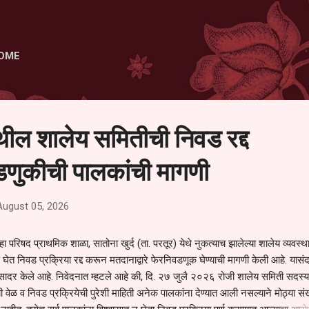
Skip to main content
OME
ेथील शालेय समितीची निवड रद्द
णुकीची पालकांची मागणी
August 05, 2026
हा परिषद प्राथमिक शाळा, सातोना खुर्द (ता. परतूर) येथे नुकत्याच झालेल्या शालेय व्यवस्
 घेत निवड प्रक्रिया रद्द करून मतदानाद्वारे फेरनिवडणूक घेण्याची मागणी केली आहे. यासंदर
न सादर केले आहे. निवेदनात म्हटले आहे की, दि. २७ जुलै २०२६ रोजी शालेय समिती सदस्या
वेळ व निवड प्रक्रियेची पुरेशी माहिती अनेक पालकांना देण्यात आली नसल्याने मोठ्या संख्