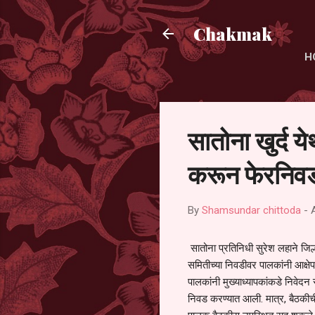
Chakmak
H
सातोना खुर्द य
करून फेरनिवड
By
Shamsundar chittoda
-
सातोना प्रतिनिधी सुरेश लहाने जिल्
समितीच्या निवडीवर पालकांनी आक्षेप
पालकांनी मुख्याध्यापकांकडे निवेद
निवड करण्यात आली. मात्र, बैठकीची 