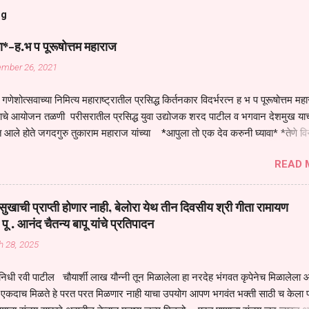
og
ा*-ह.भ प पूरूषोत्तम महाराज
ember 26, 2021
गणेशोत्सवाच्या निमित्य महाराष्ट्रातील प्रसिद्ध किर्तनकार विदर्भरत्न ह भ प पूरूषोत्तम मह
तनाचे आयोजन तळणी परीसरातील प्रसिद्ध युवा उद्योजक शरद पाटील व भगवान देशमुख याच
 आले होते जगदगुरु तुकाराम महाराज यांच्या *आपुला तो एक देव करुनी घ्यावा* *तेणे व
जनीती* *नाही आदी अंती अवसान* या अभंगावर सुंदर निरूपण केले सध्य स्थितीचा काळ ह
READ 
मंडपात बसलेली लोक ही खरच भाग्यवान आहेत कोरोना सारख्या महामारीत आपंण जिवंत आहोत 
असेल तर धार्मीक विचाराचा आधार आपल्याला घ्यावाच लागेल महामारीच्या काळात वारकरी
य स्थितीत मानव जातीची मानसीक अवस्था सक्षम असणे गरजेचे आहे कोरोना ने मानवी ज
ुखाची प्राप्ती होणार नाही, बेलोरा येथ तीन दिवसीय श्री गीता रामायण
पल्या सगळ्याना करून दीली आहे मनुष्याच्या आयुष्यातील नामसाधना ही त्याच्यासाठी खू
 पू . आनंद चैतन्य बापू यांचे प्रतिपादन
ाधना करण्याचा आळस आ...
h 28, 2025
िधी रवी पाटील चौयार्शी लाख यौन्नी तून मिळालेला हा नरदेह भंगवत कृपेनेच मिळालेला आह
एकदाच मिळते हे परत परत मिळणार नाही याचा उपयोग आपण भगवंत भक्ती साठी च केला प