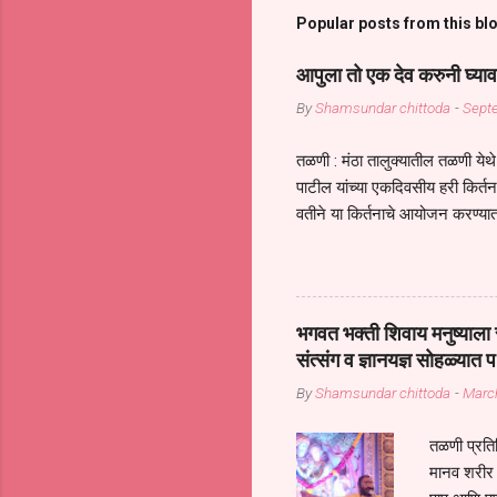
Popular posts from this bl
आपुला तो एक देव करुनी घ्याव
By
Shamsundar chittoda
-
Sept
तळणी : मंठा तालुक्यातील तळणी येथे 
पाटील यांच्या एकदिवसीय हरी किर्
वतीने या किर्तनाचे आयोजन करण्यात
सुख नोहे* *येरती माईक दुःखाची 
जातीच्या परीक्षेचा काळ आहे धर्म
महामारीतून जर आपल्याला वाचायचे 
सप्रदायच खूप मोठा आधार आहे सध्
भगवत भक्ती शिवाय मनुष्याला स
गरजा कीती कमी आहेत यांची जाणीव आ
संत्संग व ज्ञानयज्ञ सोहळ्यात प
आधार असते परतू आज काल तीच स
By
Shamsundar chittoda
-
Marc
तळणी प्रतिन
मानव शरीर 