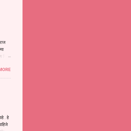
ाराज
्या
िन जिवा
ा मानव
MORE
या
ीवनातील
प मोठा
े . हे
ाहिजे