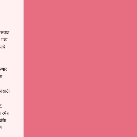
 असतात
 भव्य
याचे
ंपणार
ला
ांसाठी
ू
य रमेश
ळंके
ने