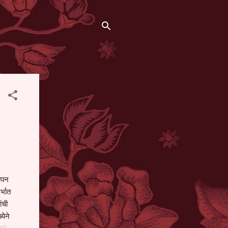
थापन
्भात
ंची
येने