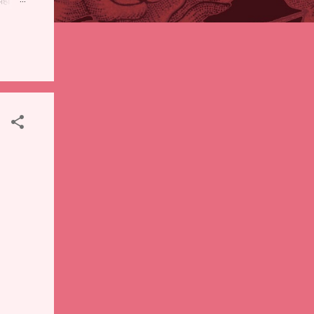
पही
 शालेय
),
ंचे