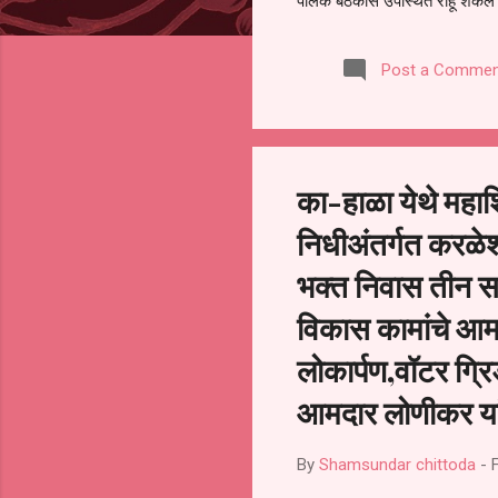
पालक बैठकीस उपस्थित राहू शकले ना
करण्यात आला आहे. यामुळे संबंधित 
समितीची फेरनिवडणूक घेण्यात यावी,
Post a Commen
जालना तसेच तालुका शिक्षण अधिकारी
लक्ष लागले आहे. या न...
का-हाळा येथे महाश
निधीअंतर्गत करळेश्
भक्त निवास तीन सभ
विकास कामांचे आमद
लोकार्पण,वॉटर ग्र
आमदार लोणीकर यांच
By
Shamsundar chittoda
-