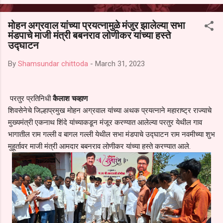
आल्याचा आरोपही करण्यात आला आहे. यामुळे संबंधित निवड अमान्य करून ती रद्द
करण्यात यावी आणि सर्व पालकांच्या उपस्थितीत मतदान पद्धतीने शालेय समितीची
मोहन अग्रवाल यांच्या प्रयत्नामुळे मंजुर झालेल्या सभा
फेरनिवडणूक घेण्यात यावी, अशी मागणी पालकांनी केली आहे. या निवेदनाच्या प्रती
मंडपाचे माजी मंत्री बबनराव लोणीकर यांच्या हस्ते
जिल्हा शिक्षण अधिकारी (प्राथमिक), जालना तसेच तालुका शिक्षण अधिकारी,
उद्घाटन
परतूर यांनाही पाठविण्यात आल्या असून प्रशासन याबाबत काय निर्णय घेते, याकडे
पालकांचे लक्ष लागले आहे. या न...
By
Shamsundar chittoda
-
March 31, 2023
परतुर प्रतिनिधी
कैलाश चव्हाण
शिवसेनेचे जिल्हाप्रमुख मोहन अग्रवाल यांच्या अथक प्रयत्नाने महाराष्ट्र राज्याचे
मुख्यमंत्री एकनाथ शिंदे यांच्याकडून मंजूर करण्यात आलेल्या परतुर येथील गाव
भागातील राम गल्ली व बागल गल्ली येथील सभा मंडपाचे उद्घाटन राम नवमीच्या शुभ
मुहूर्तावर माजी मंत्री आमदार बबनराव लोणीकर यांच्या हस्ते करण्यात आले.