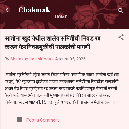
Skip to main content
Chakmak
HOME
सातोना खुर्द येथील शालेय समितीची निवड रद्द
करून फेरनिवडणुकीची पालकांची मागणी
By
Shamsundar chittoda
-
August 05, 2026
सातोना प्रतिनिधी सुरेश लहाने जिल्हा परिषद प्राथमिक शाळा, सातोना खुर्द (ता.
परतूर) येथे नुकत्याच झालेल्या शालेय व्यवस्थापन समितीच्या निवडीवर पालकांनी
आक्षेप घेत निवड प्रक्रिया रद्द करून मतदानाद्वारे फेरनिवडणूक घेण्याची मागणी
केली आहे. यासंदर्भात पालकांनी मुख्याध्यापकांकडे निवेदन सादर केले आहे.
निवेदनात म्हटले आहे की, दि. २७ जुलै २०२६ रोजी शालेय समिती सदस्यांची निवड
करण्यात आली. मात्र, बैठकीची वेळ व निवड प्रक्रियेची पुरेशी माहिती अनेक
पालकांना देण्यात आली नसल्याने मोठ्या संख्येने पालक बैठकीस उपस्थित राहू शकले
Post a Comment
नाहीत. तसेच सर्व पालकांना विश्वासात न घेता निवड प्रक्रिया पूर्ण करण्यात