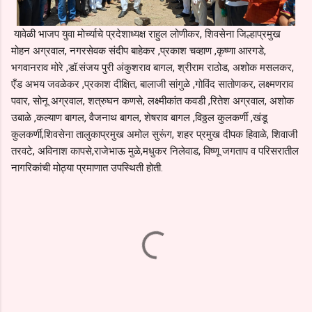
यावेळी भाजप युवा मोर्च्याचे प्रदेशाध्यक्ष राहुल लोणीकर, शिवसेना जिल्हाप्रमुख
मोहन अग्रवाल, नगरसेवक संदीप बाहेकर ,प्रकाश चव्हाण ,कृष्णा आरगडे,
भगवानराव मोरे ,डॉ.संजय पुरी अंकुशराव बागल, श्रीराम राठोड, अशोक मसलकर,
एँड अभय जवळेकर ,प्रकाश दीक्षित, बालाजी सांगुळे ,गोविंद सातोणकर, लक्ष्मणराव
पवार, सोनू अग्रवाल, शत्रुघन कणसे, लक्ष्मीकांत कवडी ,रितेश अग्रवाल, अशोक
उबाळे ,कल्याण बागल, वैजनाथ बागल, शेषराव बागल ,विठ्ठल कुलकर्णी ,खंडू
कुलकर्णी,शिवसेना तालुकाप्रमुख अमोल सुरूंग, शहर प्रमुख दीपक हिवाळे, शिवाजी
तरवटे, अविनाश कापसे,राजेभाऊ मुळे,मधुकर निलेवाड, विष्णू जगताप व परिसरातील
नागरिकांची मोठ्या प्रमाणात उपस्थिती होती.
C
o
m
m