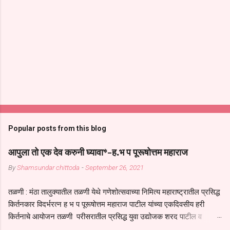
Popular posts from this blog
आपुला तो एक देव करुनी घ्यावा*-ह.भ प पूरूषोत्तम महाराज
By
Shamsundar chittoda
-
September 26, 2021
तळणी : मंठा तालुक्यातील तळणी येथे गणेशोत्सवाच्या निमित्य महाराष्ट्रातील प्रसिद्ध
किर्तनकार विदर्भरत्न ह भ प पूरूषोत्तम महाराज पाटील यांच्या एकदिवसीय हरी
किर्तनाचे आयोजन तळणी परीसरातील प्रसिद्ध युवा उद्योजक शरद पाटील व
भगवान देशमुख याच्या वतीने या किर्तनाचे आयोजन करण्यात आले होते जगदगुरु