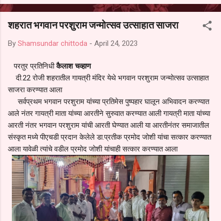
आल्याचा आरोपही करण्यात आला आहे. यामुळे संबंधित निवड अमान्य करून ती रद्द
करण्यात यावी आणि सर्व पालकांच्या उपस्थितीत मतदान पद्धतीने शालेय समितीची
शहरात भगवान परशुराम जन्मोत्सव उत्साहात साजरा
फेरनिवडणूक घेण्यात यावी, अशी मागणी पालकांनी केली आहे. या निवेदनाच्या प्रती
जिल्हा शिक्षण अधिकारी (प्राथमिक), जालना तसेच तालुका शिक्षण अधिकारी,
By
Shamsundar chittoda
-
April 24, 2023
परतूर यांनाही पाठविण्यात आल्या असून प्रशासन याबाबत काय निर्णय घेते, याकडे
पालकांचे लक्ष लागले आहे. या न...
परतुर प्रतिनिधी
कैलाश चव्हाण
दी.22 रोजी शहरातील गायत्री मंदिर येथे भगवान परशुराम जन्मोत्सव उत्साहात
साजरा करण्यात आला
सर्वप्रथम भगवान परशुराम यांच्या प्रतिमेस पुष्पहार घालून अभिवादन करण्यात
आले नंतर गायत्री माता यांच्या आरतीने सुरुवात करण्यात आली गायत्री माता यांच्या
आरती नंतर भगवान परशुराम यांची आरती घेण्यात आली या आरतीनंतर समाजातील
संस्कृत मध्ये पीएचडी प्रदान केलेले डा.प्रतीक प्रमोद जोशी यांचा सत्कार करण्यात
आला यावेळी त्यांचे वडील प्रमोद जोशी यांचाही सत्कार करण्यात आला