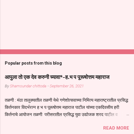
Popular posts from this blog
आपुला तो एक देव करुनी घ्यावा*-ह.भ प पूरूषोत्तम महाराज
By
Shamsundar chittoda
-
September 26, 2021
तळणी : मंठा तालुक्यातील तळणी येथे गणेशोत्सवाच्या निमित्य महाराष्ट्रातील प्रसिद्ध
किर्तनकार विदर्भरत्न ह भ प पूरूषोत्तम महाराज पाटील यांच्या एकदिवसीय हरी
किर्तनाचे आयोजन तळणी परीसरातील प्रसिद्ध युवा उद्योजक शरद पाटील व
भगवान देशमुख याच्या वतीने या किर्तनाचे आयोजन करण्यात आले होते जगदगुरु
READ MORE
तुकाराम महाराज यांच्या *आपुला तो एक देव करुनी घ्यावा* *तेणे विन जिवा सुख