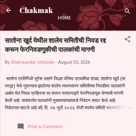
Skip to main content
Chakmak
HOME
सातोना खुर्द येथील शालेय समितीची निवड रद्द
करून फेरनिवडणुकीची पालकांची मागणी
By
Shamsundar chittoda
-
August 05, 2026
सातोना प्रतिनिधी सुरेश लहाने जिल्हा परिषद प्राथमिक शाळा, सातोना खुर्द (ता.
परतूर) येथे नुकत्याच झालेल्या शालेय व्यवस्थापन समितीच्या निवडीवर पालकांनी
आक्षेप घेत निवड प्रक्रिया रद्द करून मतदानाद्वारे फेरनिवडणूक घेण्याची मागणी
केली आहे. यासंदर्भात पालकांनी मुख्याध्यापकांकडे निवेदन सादर केले आहे.
निवेदनात म्हटले आहे की, दि. २७ जुलै २०२६ रोजी शालेय समिती सदस्यांची निवड
करण्यात आली. मात्र, बैठकीची वेळ व निवड प्रक्रियेची पुरेशी माहिती अनेक
पालकांना देण्यात आली नसल्याने मोठ्या संख्येने पालक बैठकीस उपस्थित राहू शकले
Post a Comment
नाहीत. तसेच सर्व पालकांना विश्वासात न घेता निवड प्रक्रिया पूर्ण करण्यात