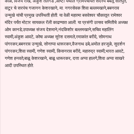
काळे, विजय राखे, अंकुश तेलगड ,आष्टी येथील ग्रामपंचायत सदस्य बबलू सातपुते,
वाटूर चे सरपंच गजानन केशरखाने, मा. नगरसेवक शिवा बल्लमखाने,बबनराव
उन्मुखे यांची प्रमुख उपस्थिती होती. या वेळी महात्मा बसवेश्वर चौकातून रामेश्वर
मंदिर पर्यंत मोटार सायकल रॅली काढण्यात आली. या प्रसंगी उत्सव समितीचे अध्यक्ष
ओम कानडे,उपाध्यक्ष संजय देशमाने,नंदकिशोर बल्लमखाने,सचिव महालिंग
स्वामी,अंकुश आवटे, कोषा अध्यक्ष सुरेश दसमले,रमाकांत बरीदे, सोमनाथ
पांगरकर,बबनराव उन्मुखे, सोनाप्पा धारूरकर,वैजनाथ ढबे,अमोल हरजुळे, सुदर्शन
पांगरकर,शिवा स्वामी, गणेश स्वामी, किसनराव बरीदे, महारुद्र स्वामी,भारत आवटे,
गणेश हनवते,बाळू केशरखाने, बाळू धारूरकर, दत्ता अप्पा हालगे,शिवा अप्पा साखरे
आदी उपस्थित होते.
C
o
m
m