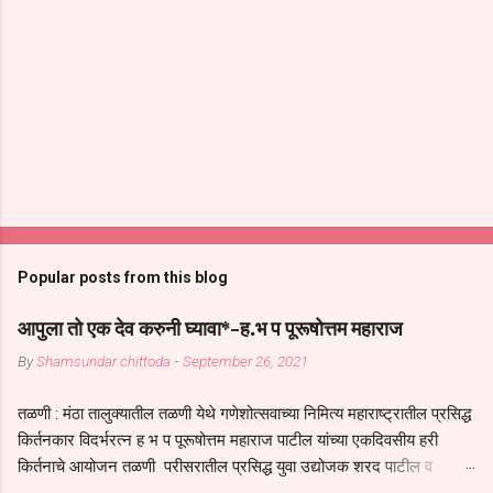
Popular posts from this blog
आपुला तो एक देव करुनी घ्यावा*-ह.भ प पूरूषोत्तम महाराज
By
Shamsundar chittoda
-
September 26, 2021
तळणी : मंठा तालुक्यातील तळणी येथे गणेशोत्सवाच्या निमित्य महाराष्ट्रातील प्रसिद्ध
किर्तनकार विदर्भरत्न ह भ प पूरूषोत्तम महाराज पाटील यांच्या एकदिवसीय हरी
किर्तनाचे आयोजन तळणी परीसरातील प्रसिद्ध युवा उद्योजक शरद पाटील व
भगवान देशमुख याच्या वतीने या किर्तनाचे आयोजन करण्यात आले होते जगदगुरु