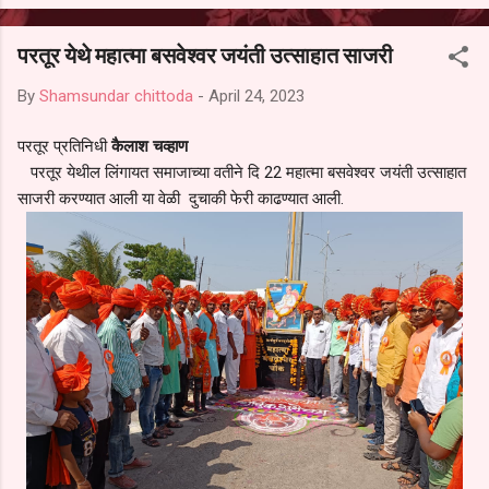
आल्याचा आरोपही करण्यात आला आहे. यामुळे संबंधित निवड अमान्य करून ती रद्द
करण्यात यावी आणि सर्व पालकांच्या उपस्थितीत मतदान पद्धतीने शालेय समितीची
परतूर येथे महात्मा बसवेश्वर जयंती उत्साहात साजरी
फेरनिवडणूक घेण्यात यावी, अशी मागणी पालकांनी केली आहे. या निवेदनाच्या प्रती
जिल्हा शिक्षण अधिकारी (प्राथमिक), जालना तसेच तालुका शिक्षण अधिकारी,
By
Shamsundar chittoda
-
April 24, 2023
परतूर यांनाही पाठविण्यात आल्या असून प्रशासन याबाबत काय निर्णय घेते, याकडे
पालकांचे लक्ष लागले आहे. या न...
परतूर प्रतिनिधी
कैलाश चव्हाण
परतूर येथील लिंगायत समाजाच्या वतीने दि 22 महात्मा बसवेश्वर जयंती उत्साहात
साजरी करण्यात आली या वेळी दुचाकी फेरी काढण्यात आली.