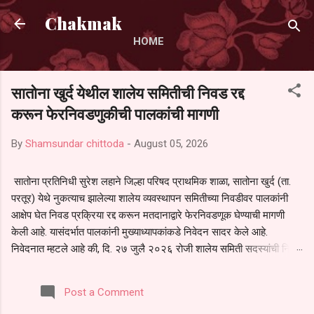
Skip to main content
Chakmak
HOME
सातोना खुर्द येथील शालेय समितीची निवड रद्द
करून फेरनिवडणुकीची पालकांची मागणी
By
Shamsundar chittoda
-
August 05, 2026
सातोना प्रतिनिधी सुरेश लहाने जिल्हा परिषद प्राथमिक शाळा, सातोना खुर्द (ता.
परतूर) येथे नुकत्याच झालेल्या शालेय व्यवस्थापन समितीच्या निवडीवर पालकांनी
आक्षेप घेत निवड प्रक्रिया रद्द करून मतदानाद्वारे फेरनिवडणूक घेण्याची मागणी
केली आहे. यासंदर्भात पालकांनी मुख्याध्यापकांकडे निवेदन सादर केले आहे.
निवेदनात म्हटले आहे की, दि. २७ जुलै २०२६ रोजी शालेय समिती सदस्यांची निवड
करण्यात आली. मात्र, बैठकीची वेळ व निवड प्रक्रियेची पुरेशी माहिती अनेक
पालकांना देण्यात आली नसल्याने मोठ्या संख्येने पालक बैठकीस उपस्थित राहू शकले
Post a Comment
नाहीत. तसेच सर्व पालकांना विश्वासात न घेता निवड प्रक्रिया पूर्ण करण्यात