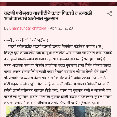
आल्याचा आरोपही करण्यात आला आहे. यामुळे संबंधित निवड अमान्य करून ती रद्द
करण्यात यावी आणि सर्व पालकांच्या उपस्थितीत मतदान पद्धतीने शालेय समितीची
तळणी परीसरात गारपीटीने कांदा पिकाचे व उन्हाळी
फेरनिवडणूक घेण्यात यावी, अशी मागणी पालकांनी केली आहे. या निवेदनाच्या प्रती
भाजीपाल्याचे अतोनात नुकसान
जिल्हा शिक्षण अधिकारी (प्राथमिक), जालना तसेच तालुका शिक्षण अधिकारी,
परतूर यांनाही पाठविण्यात आल्या असून प्रशासन याबाबत काय निर्णय घेते, याकडे
By
Shamsundar chittoda
-
April 28, 2023
पालकांचे लक्ष लागले आहे. या न...
तळणी .. प्रतिनिधी ( रवि पाटील )
तळणी परीसरातील तळणी कानडी उस्वद लिबंखेडा कोकंरबा वडगाव ( स )
शिरपूर इंचा टाकळखोपा वाघाळा दुधा सासखेडा आदी गावात गारपीटीने कांदा पिकाचे
व उन्हाळी भाजीपाल्याचे अतोनात नुकसान झाल्याने शेतकरी हैराण झाला आहे ऐन
भरात आलेल्या कांदा या पिकांचे लाखोच्या घरात नुकसान झाले विविध कंपन्या सोबत
करार करून शेतकर्यानी उन्हाळी कांदा पिकाचे उत्पादन जोमात घेतले होते तळणी
परिसरातील जवळपास पंधरा गांवात अनेक शेतकर्यानी कांदा उत्पादन घेण्यासाठी
मोठी मेहनत केली सपूर्ण एप्रिल महिन्यात कमी अधिक प्रमाणात बेमोसमी पावसाची
हजेरी तळणी परीसरात लागतच होती पंरतूं . काल वार गुरूवार रोजी संध्यांकाळी पाच
वाजलेल्या सुमारास तुफान पावसाला सुरवात झाली पाऊस पडल्यानंतर तुफान गारांचा
तंडाखा बसल्याने कांदा भाजीपाला व उशीरा पेरलेली ज्वारी भुईसपाट झाली