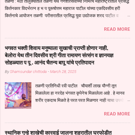
तळणी : मंठा तालुक्यातील तळणी येथे गणेशोत्सवाच्या निमित्य महाराष्ट्रातील प्रसिद्ध
किर्तनकार विदर्भरत्न ह भ प पूरूषोत्तम महाराज पाटील यांच्या एकदिवसीय हरी
किर्तनाचे आयोजन तळणी परीसरातील प्रसिद्ध युवा उद्योजक शरद पाटील व
भगवान देशमुख याच्या वतीने या किर्तनाचे आयोजन करण्यात आले होते जगदगुरु
READ MORE
तुकाराम महाराज यांच्या *आपुला तो एक देव करुनी घ्यावा* *तेणे विन जिवा सुख
नोहे* *येरती माईक दुःखाची जनीती* *नाही आदी अंती अवसान* या अभंगावर
सुंदर निरूपण केले सध्य स्थितीचा काळ हा मानव जातीच्या परीक्षेचा काळ आहे
भगवत भक्ती शिवाय मनुष्याला सुखाची प्राप्ती होणार नाही,
धर्ममंडपात बसलेली लोक ही खरच भाग्यवान आहेत कोरोना सारख्या महामारीत आपंण
बेलोरा येथ तीन दिवसीय श्री गीता रामायण संत्संग व ज्ञानयज्ञ
जिवंत आहोत या महामारीतून जर आपल्याला वाचायचे असेल तर धार्मीक विचाराचा
सोहळ्यात प पू . आनंद चैतन्य बापू यांचे प्रतिपादन
आधार आपल्याला घ्यावाच लागेल महामारीच्या काळात वारकरी सप्रदायच खूप मोठा
By
Shamsundar chittoda
-
March 28, 2025
आधार आहे सध्य स्थितीत मानव जातीची मानसीक अवस्था सक्षम असणे गरजेचे आहे
कोरोना ने मानवी जीवनातील गरजा कीती कमी आहेत यांची जाणीव आपल्या
तळणी प्रतिनिधी रवी पाटील चौयार्शी लाख यौन्नी तून
सगळ्याना करून दीली आहे मनुष्याच्या आयुष्यातील नामसाधना ही त्याच्यासाठी खूप
मिळालेला हा नरदेह भंगवत कृपेनेच मिळालेला आहे . हे मानव
मोठा आधार असते परतू आज काल तीच साधना करण्याचा आळस आ...
शरीर एकदाच मिळते हे परत परत मिळणार नाही याचा उपयोग
आपण भगवंत भक्ती साठी च केला पाहिजे पाप आणि पुण्याचा
READ MORE
संचय सारखे असतील तेव्हाच मनुष्य जन्म मिळतो . . परतू
पुण्याचा संचय जर जास्त असेल तर तुम्हाला स्वर्गातील देवत्व
प्राप्त झाल्याशिवाय राहणार नाही . मानव शरीर हे हिर्यापेक्षा
स्थानिक गुन्हे शाखेची कारवाई जालना शहरातील घरफोडीत