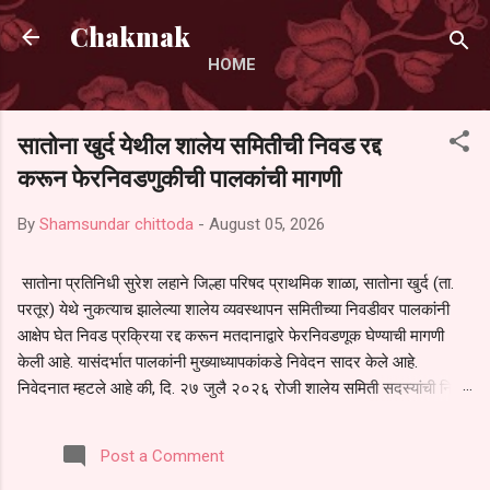
Skip to main content
Chakmak
HOME
सातोना खुर्द येथील शालेय समितीची निवड रद्द
करून फेरनिवडणुकीची पालकांची मागणी
By
Shamsundar chittoda
-
August 05, 2026
सातोना प्रतिनिधी सुरेश लहाने जिल्हा परिषद प्राथमिक शाळा, सातोना खुर्द (ता.
परतूर) येथे नुकत्याच झालेल्या शालेय व्यवस्थापन समितीच्या निवडीवर पालकांनी
आक्षेप घेत निवड प्रक्रिया रद्द करून मतदानाद्वारे फेरनिवडणूक घेण्याची मागणी
केली आहे. यासंदर्भात पालकांनी मुख्याध्यापकांकडे निवेदन सादर केले आहे.
निवेदनात म्हटले आहे की, दि. २७ जुलै २०२६ रोजी शालेय समिती सदस्यांची निवड
करण्यात आली. मात्र, बैठकीची वेळ व निवड प्रक्रियेची पुरेशी माहिती अनेक
पालकांना देण्यात आली नसल्याने मोठ्या संख्येने पालक बैठकीस उपस्थित राहू शकले
Post a Comment
नाहीत. तसेच सर्व पालकांना विश्वासात न घेता निवड प्रक्रिया पूर्ण करण्यात