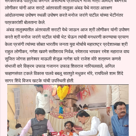
सरकारकडे पाठपुरावा करणार असल्याचे प्रतिपादन माजी मंत्री आमदार बबनराव
लोणीकर यांनी आज सराटे आंतरवाली तालुका अंबड येथे मराठा आरक्षण
आंदोलनाच्या उपोषण स्थळी उपोषण करते मनोज जरांगे पाटील यांच्या भेटीनंतर
पत्रकारांशी बोलताना केले.
अंबड तालुक्यातील अंतरवाली सराटी येथे जाऊन आज श्री लोणीकर यांनी उपोषण
करते श्री मनोज जरांगे पाटील यांची भेट घेऊन त्यांची मनधरणी करण्याचा प्रयत्न
केला प्रसंगी त्यांच्या सोबत भारतीय जनता युवा मोर्चाचे महाराष्ट्र प्रदेशाध्यक्ष श्री
राहुल लोणीकर, गणेश खवणे सतीशराव निर्वळ, रमेशराव भापकर रमेश महाराज वाघ
सुजित जोगस ज्ञानेश्वर माऊली शेजूळ नागेश घारे राजेश मोरे शत्रुघ्न कणसे
संभाजी वारे विक्रम उफाड गजानन उफाड शिवराज नारियलवाले, अनिल
चव्हाणसंपत टकले विकास पालवे बबलू सातपुते मधुकर मोरे, रायपिल्ले शाम शिंदे
सागर शिंदे विजय खटके यांची उपस्थिती होती.