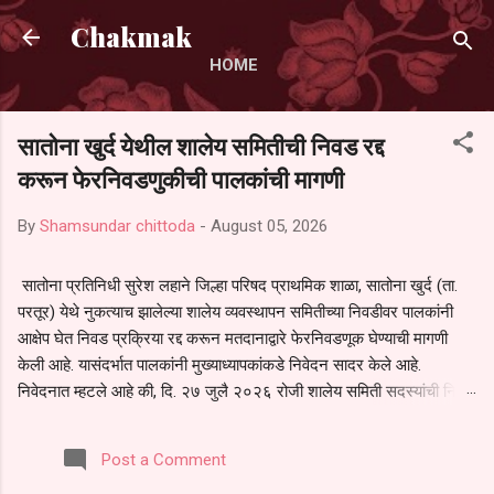
Skip to main content
Chakmak
HOME
सातोना खुर्द येथील शालेय समितीची निवड रद्द
करून फेरनिवडणुकीची पालकांची मागणी
By
Shamsundar chittoda
-
August 05, 2026
सातोना प्रतिनिधी सुरेश लहाने जिल्हा परिषद प्राथमिक शाळा, सातोना खुर्द (ता.
परतूर) येथे नुकत्याच झालेल्या शालेय व्यवस्थापन समितीच्या निवडीवर पालकांनी
आक्षेप घेत निवड प्रक्रिया रद्द करून मतदानाद्वारे फेरनिवडणूक घेण्याची मागणी
केली आहे. यासंदर्भात पालकांनी मुख्याध्यापकांकडे निवेदन सादर केले आहे.
निवेदनात म्हटले आहे की, दि. २७ जुलै २०२६ रोजी शालेय समिती सदस्यांची निवड
करण्यात आली. मात्र, बैठकीची वेळ व निवड प्रक्रियेची पुरेशी माहिती अनेक
पालकांना देण्यात आली नसल्याने मोठ्या संख्येने पालक बैठकीस उपस्थित राहू शकले
Post a Comment
नाहीत. तसेच सर्व पालकांना विश्वासात न घेता निवड प्रक्रिया पूर्ण करण्यात