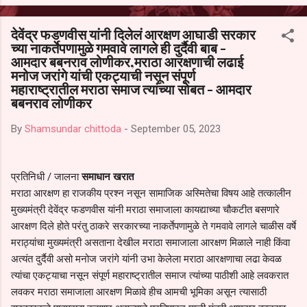
आल्याचा आरोपही करण्यात आला आहे. यामुळे संबंधित निवड अमान्य करून ती रद्द
करण्यात यावी आणि सर्व पालकांच्या उपस्थितीत मतदान पद्धतीने शालेय समितीची
देवेंद्र फडणवीस यांनी दिलेलं आरक्षण आघाडी सरकार
फेरनिवडणूक घेण्यात यावी, अशी मागणी पालकांनी केली आहे. या निवेदनाच्या प्रती
च्या नाकर्तेपणामुळे गमवावे लागले ही दुर्दैवी बाब -
जिल्हा शिक्षण अधिकारी (प्राथमिक), जालना तसेच तालुका शिक्षण अधिकारी,
आमदार बबनराव लोणीकर,मराठा आरक्षणाची लढाई
परतूर यांनाही पाठविण्यात आल्या असून प्रशासन याबाबत काय निर्णय घेते, याकडे
मनोज जरांगे यांची एकट्याची नसून संपूर्ण
पालकांचे लक्ष लागले आहे. या न...
महाराष्ट्रातील मराठा समाज त्यांच्या सोबत - आमदार
बबनराव लोणीकर
By
Shamsundar chittoda
-
September 05, 2023
प्रतिनिधी / जालना
समाधान खरात
मराठा आरक्षण हा राजकीय प्रश्न नसून सामाजिक अस्मितेचा विषय आहे तत्कालीन
मुख्यमंत्री देवेंद्र फडणवीस यांनी मराठा समाजाला कायद्याच्या चौकटीत बसणारे
आरक्षण दिले होते परंतु ठाकरे सरकारच्या नाकर्तेपणामुळे ते गमवावे लागले चाळीस वर्षे
मराठ्यांचा मुख्यमंत्री असताना देखील मराठा समाजाला आरक्षण मिळाले नाही किंवा
अत्यंत दुर्दैवी असो मनोज जरांगे यांनी उभा केलेला मराठा आरक्षणाचा लढा केवळ
त्यांचा एकट्याचा नसून संपूर्ण महाराष्ट्रातील समाज त्यांच्या पाठीशी आहे लवकरात
लवकर मराठा समाजाला आरक्षण मिळावे हीच आमची भूमिका असून त्यासाठी