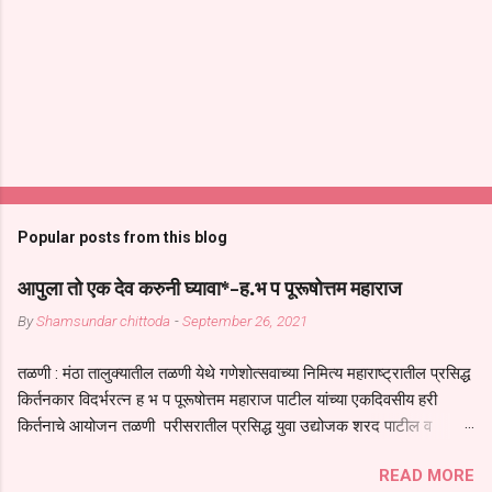
Popular posts from this blog
आपुला तो एक देव करुनी घ्यावा*-ह.भ प पूरूषोत्तम महाराज
By
Shamsundar chittoda
-
September 26, 2021
तळणी : मंठा तालुक्यातील तळणी येथे गणेशोत्सवाच्या निमित्य महाराष्ट्रातील प्रसिद्ध
किर्तनकार विदर्भरत्न ह भ प पूरूषोत्तम महाराज पाटील यांच्या एकदिवसीय हरी
किर्तनाचे आयोजन तळणी परीसरातील प्रसिद्ध युवा उद्योजक शरद पाटील व
भगवान देशमुख याच्या वतीने या किर्तनाचे आयोजन करण्यात आले होते जगदगुरु
READ MORE
तुकाराम महाराज यांच्या *आपुला तो एक देव करुनी घ्यावा* *तेणे विन जिवा सुख