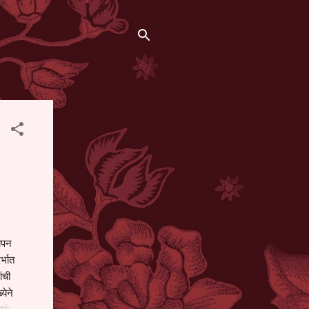
थापन
्भात
ंची
येने