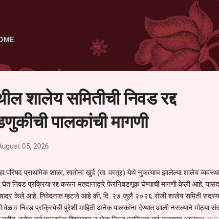
Skip to main content
OME
ेथील शालेय समितीची निवड रद्द
णुकीची पालकांची मागणी
August 05, 2026
हा परिषद प्राथमिक शाळा, सातोना खुर्द (ता. परतूर) येथे नुकत्याच झालेल्या शालेय व्यवस्
 घेत निवड प्रक्रिया रद्द करून मतदानाद्वारे फेरनिवडणूक घेण्याची मागणी केली आहे. यासंदर
न सादर केले आहे. निवेदनात म्हटले आहे की, दि. २७ जुलै २०२६ रोजी शालेय समिती सदस्या
वेळ व निवड प्रक्रियेची पुरेशी माहिती अनेक पालकांना देण्यात आली नसल्याने मोठ्या संख्