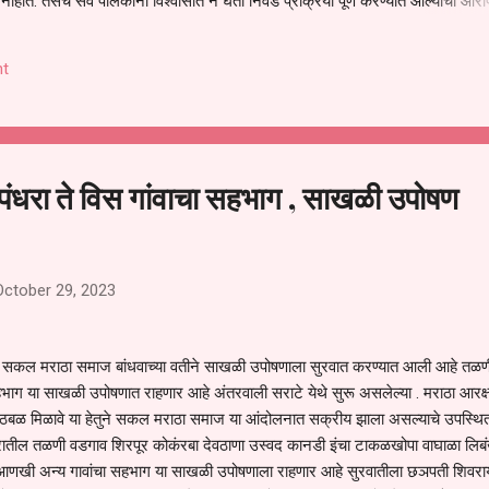
हीत. तसेच सर्व पालकांना विश्वासात न घेता निवड प्रक्रिया पूर्ण करण्यात आल्याचा आरो
निवड अमान्य करून ती रद्द करण्यात यावी आणि सर्व पालकांच्या उपस्थितीत मतदान पद्धतीने
 अशी मागणी पालकांनी केली आहे. या निवेदनाच्या प्रती जिल्हा शिक्षण अधिकारी (प्राथमिक
t
, परतूर यांनाही पाठविण्यात आल्या असून प्रशासन याबाबत काय निर्णय घेते, याकडे पालका
ंधरा ते विस गांवाचा सहभाग , साखळी उपोषण
October 29, 2023
 सकल मराठा समाज बांधवाच्या वतीने साखळी उपोषणाला सुरवात करण्यात आली आहे तळण
हभाग या साखळी उपोषणात राहणार आहे अंतरवाली सराटे येथे सुरू असलेल्या . मराठा आरक्ष
ाठबळ मिळावे या हेतुने सकल मराठा समाज या आंदोलनात सक्रीय झाला असल्याचे उपस्थि
रातील तळणी वडगाव शिरपूर कोकंरबा देवठाणा उस्वद कानडी इंचा टाकळखोपा वाघाळा लिबं
 आणखी अन्य गावांचा सहभाग या साखळी उपोषणाला राहणार आहे सुरवातीला छञपती शिवराया