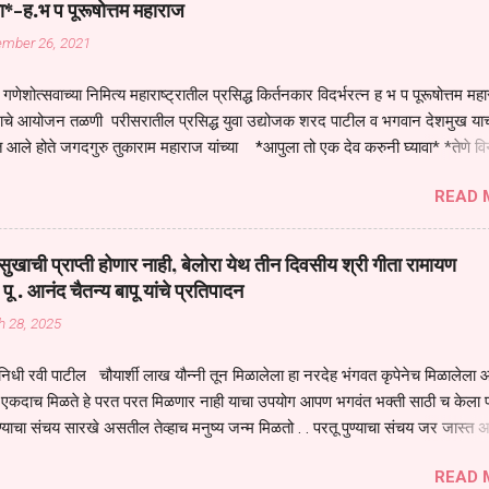
ा*-ह.भ प पूरूषोत्तम महाराज
ember 26, 2021
गणेशोत्सवाच्या निमित्य महाराष्ट्रातील प्रसिद्ध किर्तनकार विदर्भरत्न ह भ प पूरूषोत्तम मह
तनाचे आयोजन तळणी परीसरातील प्रसिद्ध युवा उद्योजक शरद पाटील व भगवान देशमुख याच
 आले होते जगदगुरु तुकाराम महाराज यांच्या *आपुला तो एक देव करुनी घ्यावा* *तेणे व
जनीती* *नाही आदी अंती अवसान* या अभंगावर सुंदर निरूपण केले सध्य स्थितीचा काळ ह
READ 
मंडपात बसलेली लोक ही खरच भाग्यवान आहेत कोरोना सारख्या महामारीत आपंण जिवंत आहोत 
असेल तर धार्मीक विचाराचा आधार आपल्याला घ्यावाच लागेल महामारीच्या काळात वारकरी
य स्थितीत मानव जातीची मानसीक अवस्था सक्षम असणे गरजेचे आहे कोरोना ने मानवी ज
ुखाची प्राप्ती होणार नाही, बेलोरा येथ तीन दिवसीय श्री गीता रामायण
पल्या सगळ्याना करून दीली आहे मनुष्याच्या आयुष्यातील नामसाधना ही त्याच्यासाठी खू
 पू . आनंद चैतन्य बापू यांचे प्रतिपादन
ाधना करण्याचा आळस आ...
h 28, 2025
िधी रवी पाटील चौयार्शी लाख यौन्नी तून मिळालेला हा नरदेह भंगवत कृपेनेच मिळालेला आह
एकदाच मिळते हे परत परत मिळणार नाही याचा उपयोग आपण भगवंत भक्ती साठी च केला प
्याचा संचय सारखे असतील तेव्हाच मनुष्य जन्म मिळतो . . परतू पुण्याचा संचय जर जास्त 
स्वर्गातील देवत्व प्राप्त झाल्याशिवाय राहणार नाही . मानव शरीर हे हिर्यापेक्षा अनमोल आहे त्य
READ 
र सुंगधाचे व्यसन लागण्यापेक्षा भगवत भंक्ती चे व व्यसन लावा म्हणजे या नरदेहाचा उपयोग 