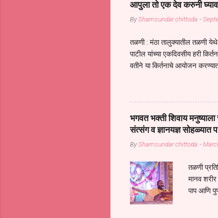
आपुला तो एक देव करुनी घ्याव
By
Shamsundar chittoda
-
Sept
तळणी : मंठा तालुक्यातील तळणी येथे 
पाटील यांच्या एकदिवसीय हरी किर्
वतीने या किर्तनाचे आयोजन करण्यात
सुख नोहे* *येरती माईक दुःखाची 
जातीच्या परीक्षेचा काळ आहे धर्म
महामारीतून जर आपल्याला वाचायचे 
सप्रदायच खूप मोठा आधार आहे सध्
भगवत भक्ती शिवाय मनुष्याला स
गरजा कीती कमी आहेत यांची जाणीव आ
संत्संग व ज्ञानयज्ञ सोहळ्यात प
आधार असते परतू आज काल तीच स
By
Shamsundar chittoda
-
Marc
तळणी प्रतिन
मानव शरीर 
पाप आणि पुण
तर तुम्हाला 
शरिराला इंत