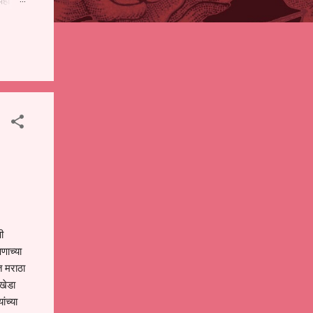
पही
 शालेय
),
ंचे
ी
णाच्या
त मराठा
खेडा
ंच्या