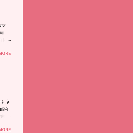
ाराज
्या
िन जिवा
ा मानव
MORE
या
ीवनातील
प मोठा
े . हे
ाहिजे
असेल
ा
MORE
होईल .