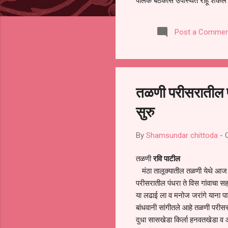
पालक बैठकीस उपस्थित राहू शकले ना
करण्यात आला आहे. यामुळे संबंधित 
समितीची फेरनिवडणूक घेण्यात यावी,
Post a Commen
जालना तसेच तालुका शिक्षण अधिकारी
लक्ष लागले आहे. या न...
तळणी परीसरातील प
सुरु
By
Shamsundar chittoda
-
तळणी
रवि पाटील
मंठा तालूक्यातील तळणी येथे आज
परीसरातील पंधरा ते विस गांवाचा स
या लढाई ला व मनोज जरांगे याना प
बांधवानी सांगीतले आहे तळणी परीस
दुधा सासखेडा किर्ला हनवतखेडा व