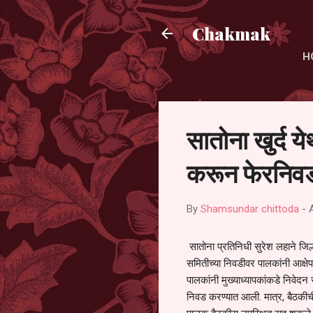
Chakmak
H
सातोना खुर्द य
करून फेरनिवड
By
Shamsundar chittoda
-
सातोना प्रतिनिधी सुरेश लहाने जिल्
समितीच्या निवडीवर पालकांनी आक्षेप
पालकांनी मुख्याध्यापकांकडे निवेद
निवड करण्यात आली. मात्र, बैठकीची 