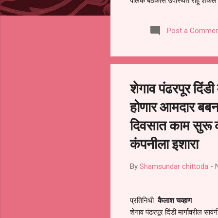
पालक बैठकीस उपस्थित राहू शकले ना
करण्यात आला आहे. यामुळे संबंधित 
समितीची फेरनिवडणूक घेण्यात यावी,
Post a Commen
जालना तसेच तालुका शिक्षण अधिकारी
लक्ष लागले आहे. या न...
शेगाव पंढरपूर दिंडी
होणार आमदार बबनर
दिवसात काम सुरू 
कंपनीला इशारा
By
Shamsundar chittoda
-
प्रतिनिधी
कैलाश चव्हाण
शेगाव पंढरपूर दिंडी मार्गावरील साव