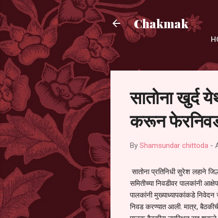
Chakmak
H
सातोना खुर्द य
करून फेरनिवड
By
Shamsundar chittoda
-
सातोना प्रतिनिधी सुरेश लहाने जिल्
समितीच्या निवडीवर पालकांनी आक्षेप
पालकांनी मुख्याध्यापकांकडे निवेद
निवड करण्यात आली. मात्र, बैठकीची 