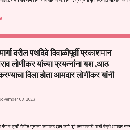
हीत. तसेच सर्व पालकांना विश्वासात न घेता निवड प्रक्रिया पूर्ण करण्यात आल्याचा आरो
निवड अमान्य करून ती रद्द करण्यात यावी आणि सर्व पालकांच्या उपस्थितीत मतदान पद्धतीने
 अशी मागणी पालकांनी केली आहे. या निवेदनाच्या प्रती जिल्हा शिक्षण अधिकारी (प्राथमिक
t
, परतूर यांनाही पाठविण्यात आल्या असून प्रशासन याबाबत काय निर्णय घेते, याकडे पालका
 मार्गा वरील पथदिवे दिवाळीपूर्वी प्रकाशमान
ाव लोणीकर यांच्या प्रयत्नांना यश ,आठ
करण्याचा दिला होता आमदार लोणीकर यांनी
November 03, 2023
ंगी गंगा व सृष्टी येथील पुलाच्या कामासह इतर कामे पूर्ण करण्यासाठी माजी मंत्री आमदार बब