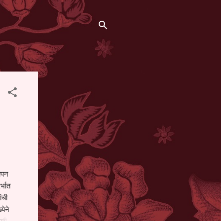
थापन
्भात
ंची
येने