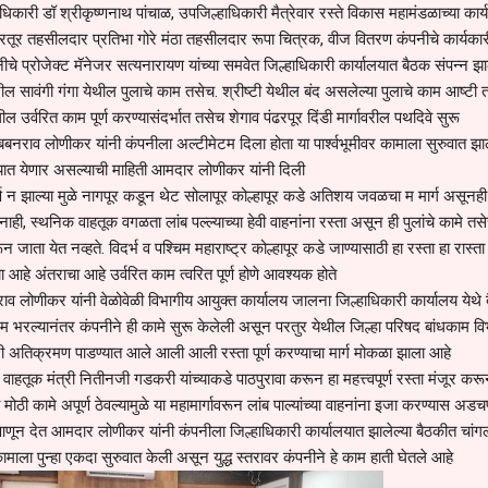
ाधिकारी डॉ श्रीकृष्णनाथ पांचाळ, उपजिल्हाधिकारी मैत्रेवार रस्ते विकास महामंडळाच्या कार्
परतूर तहसीलदार प्रतिभा गोरे मंठा तहसीलदार रूपा चित्रक, वीज वितरण कंपनीचे कार्यकार
ीचे प्रोजेक्ट मॅनेजर सत्यनारायण यांच्या समवेत जिल्हाधिकारी कार्यालयात बैठक संपन्न झा
रील सावंगी गंगा येथील पुलाचे काम तसेच. श्रीष्टी येथील बंद असलेल्या पुलाचे काम आष्टी 
ल उर्वरित काम पूर्ण करण्यासंदर्भात तसेच शेगाव पंढरपूर दिंडी मार्गावरील पथदिवे सुरू
बबनराव लोणीकर यांनी कंपनीला अल्टीमेटम दिला होता या पार्श्वभूमीवर कामाला सुरुवात झा
ण्यात येणार असल्याची माहिती आमदार लोणीकर यांनी दिली
 पूर्ण न झाल्या मुळे नागपूर कडून थेट सोलापूर कोल्हापूर कडे अतिशय जवळचा म मार्ग असूनही 
ाही, स्थनिक वाहतूक वगळता लांब पल्ल्याच्या हेवी वाहनांना रस्ता असून ही पुलांचे कामे तस
ून जाता येत नव्हते. विदर्भ व पश्चिम महाराष्ट्र कोल्हापूर कडे जाण्यासाठी हा रस्ता हा रास्ता
े अंतराचा आहे उर्वरित काम त्वरित पूर्ण होणे आवश्यक होते
ाव लोणीकर यांनी वेळोवेळी विभागीय आयुक्त कार्यालय जालना जिल्हाधिकारी कार्यालय येथे 
दम भरल्यानंतर कंपनीने ही कामे सुरू केलेली असून परतुर येथील जिल्हा परिषद बांधकाम वि
येणारी अतिक्रमण पाडण्यात आले आली आली रस्ता पूर्ण करण्याचा मार्ग मोकळा झाला आहे
वाहतूक मंत्री नितीनजी गडकरी यांच्याकडे पाठपुरावा करून हा महत्त्वपूर्ण रस्ता मंजूर कर
मोठी कामे अपूर्ण ठेवल्यामुळे या महामार्गावरून लांब पाल्यांच्या वाहनांना इजा करण्यास अडच
नात आणून देत आमदार लोणीकर यांनी कंपनीला जिल्हाधिकारी कार्यालयात झालेल्या बैठकीत चांग
 कामाला पुन्हा एकदा सुरुवात केली असून युद्ध स्तरावर कंपनीने हे काम हाती घेतले आहे