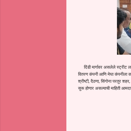
दिंडी मार्गावर असलेले स्ट्रीट लाईट
वितरण कंपनी आणि मेघा कंपनीला कडक श
श्रीष्टी, दैठणा, सिंगोना परतुर शह
सुरू होणार असल्याची माहिती आमद
C
o