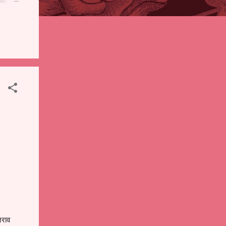
पही
 शालेय
),
ंचे
नराव