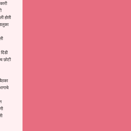
यकारी
ी
ली होती
तालुका
ली
दिंडी
ेच छोटी
बैठका
भागाचे
ून
णी
ली