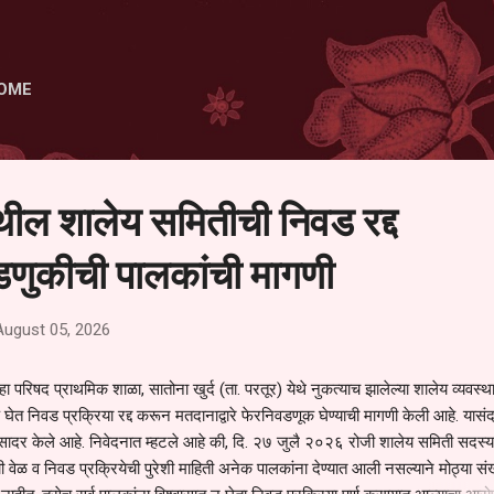
Skip to main content
OME
ेथील शालेय समितीची निवड रद्द
णुकीची पालकांची मागणी
August 05, 2026
हा परिषद प्राथमिक शाळा, सातोना खुर्द (ता. परतूर) येथे नुकत्याच झालेल्या शालेय व्यवस्
 घेत निवड प्रक्रिया रद्द करून मतदानाद्वारे फेरनिवडणूक घेण्याची मागणी केली आहे. यासंदर
न सादर केले आहे. निवेदनात म्हटले आहे की, दि. २७ जुलै २०२६ रोजी शालेय समिती सदस्या
वेळ व निवड प्रक्रियेची पुरेशी माहिती अनेक पालकांना देण्यात आली नसल्याने मोठ्या संख्