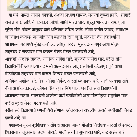
या मधे पायल सोपान काकडे, अक्षदा लक्ष्मण घायाळ, मनस्वी दुष्यंत इगारे, धनश्री
राजेश घारे, अश्विनी दिनकर जोशी, साक्षी भारत घारे, श्रद्धा भागवत ग्राम, पूजा
सुरेश गोरे, चंचल वासुदेव दाते,अनिकेत सचिन काळे, सोहम संतोष जाधव, समाधान
जगन्नाथ काकडे, जगजीत सिंग बलजीत सिंग जुनी, यावरील तेरा विद्यार्थ्यांनी
आपापल्या गटामध्ये मुंबई कर्नाटक आंध्र प्रदेश भुसावळ नागपूर अशा मोठ्या
शहरावर व राज्यावर मात करून गोल्ड मेडल पटकावले आहे,
आकाशी अशोक खताळ, सानिका सोमेश घारे, श्रावणी सोमेश घारे, वरील तीन
विद्यार्थिनींनी आपापल्या गटामध्ये अहमदनगर लातूर सांगली कोल्हापूर पुणे अशा
मोठमोठ्या शहरांवर मात करून सिल्वर मेडल पटकावले आहे,
अभिषेक अशोक घारे, नेहा सोमेश निर्वळ, आरती पद्माकर घारे, साक्षी प्रकाश तांबे,
गीता अशोक काकडे, कोमल सिंग तुषार सिंग पाल, यावरील सहा विद्यार्थ्यांनी
आपापल्या गटात अमरावती अकोला वर्धा गडचिरोली अशा मोठमोठ्या शहरांवर मात
करीत ब्रांस मेडल पटकावले आहे,
वरील सर्व विद्यार्थ्यांचे पणजी येथे होणाऱ्या आंतरराज्य राष्ट्रीय कराटे स्पर्धेसाठी निवड
झाली आहे. या
यशाबद्दल मुख्य प्रशिक्षक संतोष सखाराम जाधव पोलीस निरीक्षक मारुती खेडकर ,
शिवसेना तालुकाध्यक्ष उदय बोराडे, माजी सरपंच सुभाषराव घारे, बाळासाहेब घारे