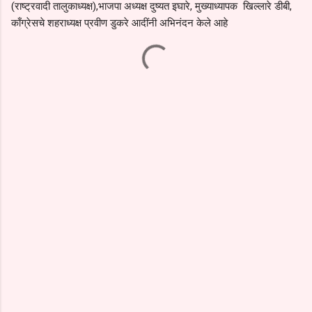
(राष्ट्रवादी तालुकाध्यक्ष),भाजपा अध्यक्ष दुष्यत इघारे, मुख्याध्यापक खिल्लारे डीबी,
काँग्रेसचे शहराध्यक्ष प्रवीण डुकरे आदींनी अभिनंदन केले आहे
C
o
m
m
e
n
t
s