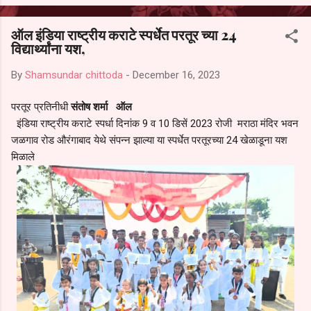
आल्याचा आरोपही करण्यात आला आहे. यामुळे संबंधित निवड अमान्य करून ती रद्द
करण्यात यावी आणि सर्व पालकांच्या उपस्थितीत मतदान पद्धतीने शालेय समितीची
ऑल इंडिया राष्ट्रीय कराटे स्पर्धेत परतूर च्या 24
फेरनिवडणूक घेण्यात यावी, अशी मागणी पालकांनी केली आहे. या निवेदनाच्या प्रती
विद्यार्थ्यांना यश,
जिल्हा शिक्षण अधिकारी (प्राथमिक), जालना तसेच तालुका शिक्षण अधिकारी,
परतूर यांनाही पाठविण्यात आल्या असून प्रशासन याबाबत काय निर्णय घेते, याकडे
By
Shamsundar chittoda
-
December 16, 2023
पालकांचे लक्ष लागले आहे. या न...
परतूर प्रतिनीधी
संतोष शर्मा ऑल
इंडिया राष्ट्रीय कराटे स्पर्धा दिनांक 9 व 10 डिसें 2023 रोजी मराठा मंदिर भवन
जळगाव रोड औरंगाबाद येथे संपन्न झाल्या या स्पर्धेत परतूरच्या 24 खेळाडूना यश
मिळाले