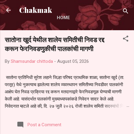
Skip to main content
Chakmak
HOME
सातोना खुर्द येथील शालेय समितीची निवड रद्द
करून फेरनिवडणुकीची पालकांची मागणी
By
Shamsundar chittoda
-
August 05, 2026
सातोना प्रतिनिधी सुरेश लहाने जिल्हा परिषद प्राथमिक शाळा, सातोना खुर्द (ता.
परतूर) येथे नुकत्याच झालेल्या शालेय व्यवस्थापन समितीच्या निवडीवर पालकांनी
आक्षेप घेत निवड प्रक्रिया रद्द करून मतदानाद्वारे फेरनिवडणूक घेण्याची मागणी
केली आहे. यासंदर्भात पालकांनी मुख्याध्यापकांकडे निवेदन सादर केले आहे.
निवेदनात म्हटले आहे की, दि. २७ जुलै २०२६ रोजी शालेय समिती सदस्यांची निवड
करण्यात आली. मात्र, बैठकीची वेळ व निवड प्रक्रियेची पुरेशी माहिती अनेक
पालकांना देण्यात आली नसल्याने मोठ्या संख्येने पालक बैठकीस उपस्थित राहू शकले
Post a Comment
नाहीत. तसेच सर्व पालकांना विश्वासात न घेता निवड प्रक्रिया पूर्ण करण्यात