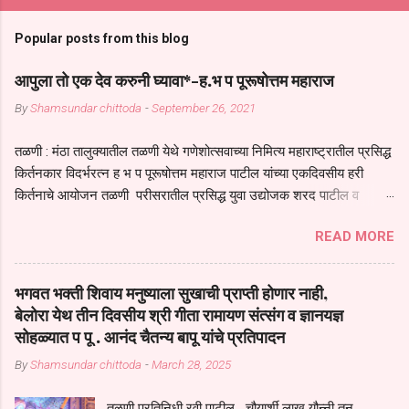
Popular posts from this blog
आपुला तो एक देव करुनी घ्यावा*-ह.भ प पूरूषोत्तम महाराज
By
Shamsundar chittoda
-
September 26, 2021
तळणी : मंठा तालुक्यातील तळणी येथे गणेशोत्सवाच्या निमित्य महाराष्ट्रातील प्रसिद्ध
किर्तनकार विदर्भरत्न ह भ प पूरूषोत्तम महाराज पाटील यांच्या एकदिवसीय हरी
किर्तनाचे आयोजन तळणी परीसरातील प्रसिद्ध युवा उद्योजक शरद पाटील व
भगवान देशमुख याच्या वतीने या किर्तनाचे आयोजन करण्यात आले होते जगदगुरु
READ MORE
तुकाराम महाराज यांच्या *आपुला तो एक देव करुनी घ्यावा* *तेणे विन जिवा सुख
नोहे* *येरती माईक दुःखाची जनीती* *नाही आदी अंती अवसान* या अभंगावर
सुंदर निरूपण केले सध्य स्थितीचा काळ हा मानव जातीच्या परीक्षेचा काळ आहे
भगवत भक्ती शिवाय मनुष्याला सुखाची प्राप्ती होणार नाही,
धर्ममंडपात बसलेली लोक ही खरच भाग्यवान आहेत कोरोना सारख्या महामारीत आपंण
बेलोरा येथ तीन दिवसीय श्री गीता रामायण संत्संग व ज्ञानयज्ञ
जिवंत आहोत या महामारीतून जर आपल्याला वाचायचे असेल तर धार्मीक विचाराचा
सोहळ्यात प पू . आनंद चैतन्य बापू यांचे प्रतिपादन
आधार आपल्याला घ्यावाच लागेल महामारीच्या काळात वारकरी सप्रदायच खूप मोठा
By
Shamsundar chittoda
-
March 28, 2025
आधार आहे सध्य स्थितीत मानव जातीची मानसीक अवस्था सक्षम असणे गरजेचे आहे
कोरोना ने मानवी जीवनातील गरजा कीती कमी आहेत यांची जाणीव आपल्या
तळणी प्रतिनिधी रवी पाटील चौयार्शी लाख यौन्नी तून