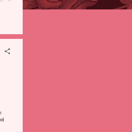
पही
 शालेय
),
ंचे
ा
र्य