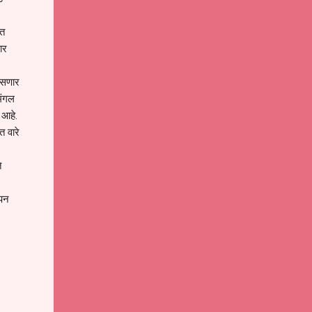
ित
ार
असणार
 मंगल
र आहे.
त वारे
े
ापन