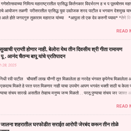
गणेशोत्सवाच्या निमित्य महाराष्ट्रातील प्रसिद्ध किर्तनकार विदर्भरत्न ह भ प पूरूषोत्तम मह
तनाचे आयोजन तळणी परीसरातील प्रसिद्ध युवा उद्योजक शरद पाटील व भगवान देशमुख याच
 आले होते जगदगुरु तुकाराम महाराज यांच्या *आपुला तो एक देव करुनी घ्यावा* *तेणे व
जनीती* *नाही आदी अंती अवसान* या अभंगावर सुंदर निरूपण केले सध्य स्थितीचा काळ ह
READ 
मंडपात बसलेली लोक ही खरच भाग्यवान आहेत कोरोना सारख्या महामारीत आपंण जिवंत आहोत 
असेल तर धार्मीक विचाराचा आधार आपल्याला घ्यावाच लागेल महामारीच्या काळात वारकरी
य स्थितीत मानव जातीची मानसीक अवस्था सक्षम असणे गरजेचे आहे कोरोना ने मानवी ज
ुखाची प्राप्ती होणार नाही, बेलोरा येथ तीन दिवसीय श्री गीता रामायण
पल्या सगळ्याना करून दीली आहे मनुष्याच्या आयुष्यातील नामसाधना ही त्याच्यासाठी खू
 पू . आनंद चैतन्य बापू यांचे प्रतिपादन
ाधना करण्याचा आळस आ...
h 28, 2025
िधी रवी पाटील चौयार्शी लाख यौन्नी तून मिळालेला हा नरदेह भंगवत कृपेनेच मिळालेला आह
एकदाच मिळते हे परत परत मिळणार नाही याचा उपयोग आपण भगवंत भक्ती साठी च केला प
्याचा संचय सारखे असतील तेव्हाच मनुष्य जन्म मिळतो . . परतू पुण्याचा संचय जर जास्त 
स्वर्गातील देवत्व प्राप्त झाल्याशिवाय राहणार नाही . मानव शरीर हे हिर्यापेक्षा अनमोल आहे त्य
READ 
र सुंगधाचे व्यसन लागण्यापेक्षा भगवत भंक्ती चे व व्यसन लावा म्हणजे या नरदेहाचा उपयोग 
 मनुष्यावर होत असतात यापैकी भगवत कृपा ही पुण्यवानालाच होत असते . भगवंताच्या भजना
्धार होतो गरज आहे त्याला मनापासून आळवण्याची असे प्रतिपादन प पू चेतन्य बापू याचे कृपा
वाई जालना शहरातील घरफोडीत सराईत आरोपी जेरबंद करून तीन तोळे
 चैतन्य बापू यांनी तळणी येथून जवळच असलेल्या बेलोरा येथे केले तीन दिवसीय गीतारामाय