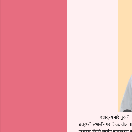
दत्तात्रय वारे गुरुजी
छत्रपती संभाजीनगर जिल्ह्यातील प
पुरस्कार विजेते सरपंच भास्करराव पे