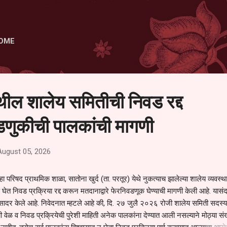
Skip to main content
OME
ेथील शालेय समितीची निवड रद्द
णुकीची पालकांची मागणी
August 05, 2026
हा परिषद प्राथमिक शाळा, सातोना खुर्द (ता. परतूर) येथे नुकत्याच झालेल्या शालेय व्यवस्
 घेत निवड प्रक्रिया रद्द करून मतदानाद्वारे फेरनिवडणूक घेण्याची मागणी केली आहे. यासंदर
न सादर केले आहे. निवेदनात म्हटले आहे की, दि. २७ जुलै २०२६ रोजी शालेय समिती सदस्या
वेळ व निवड प्रक्रियेची पुरेशी माहिती अनेक पालकांना देण्यात आली नसल्याने मोठ्या संख्