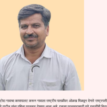
ाटोदा गावाचा कायापालट करून गावाला राष्ट्रीय पातळीवर ओळख मिळवून देणारे राष्ट्रपती
रे पाटील यांना पहिला पुरस्कार देण्यात आला आहे. दुसऱ्या पुरस्कारासाठी वारे गुरुजींची निव