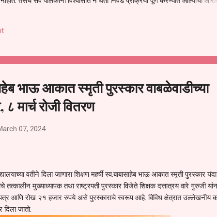
हीत. तसेच सर्व पालकांना विश्वासात न घेता निवड प्रक्रिया पूर्ण करण्यात आल्याचा आरो
निवड अमान्य करून ती रद्द करण्यात यावी आणि सर्व पालकांच्या उपस्थितीत मतदान पद्धतीने
 अशी मागणी पालकांनी केली आहे. या निवेदनाच्या प्रती जिल्हा शिक्षण अधिकारी (प्राथमिक
t
, परतूर यांनाही पाठविण्यात आल्या असून प्रशासन याबाबत काय निर्णय घेते, याकडे पालका
साहेब भाऊ आकात स्मृती पुरस्कार वाबळेवाडीच्या
र, ८ मार्च रोजी वितरण
March 07, 2024
ालयाच्या वतीने दिला जाणारा शिक्षण महर्षी स्व.बाबासाहेब भाऊ आकात स्मृती पुरस्कार यंदा
े तत्कालीन मुख्याध्यापक तथा राष्ट्रपती पुरस्कार विजेते शिक्षक दत्तात्रय वारे गुरुजी यांन
त्र आणि रोख २१ हजार रुपये असे पुरस्काराचे स्वरूप आहे. विविध क्षेत्रात उल्लेखनीय का
कार दिला जातो.