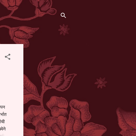
थापन
्भात
ंची
येने