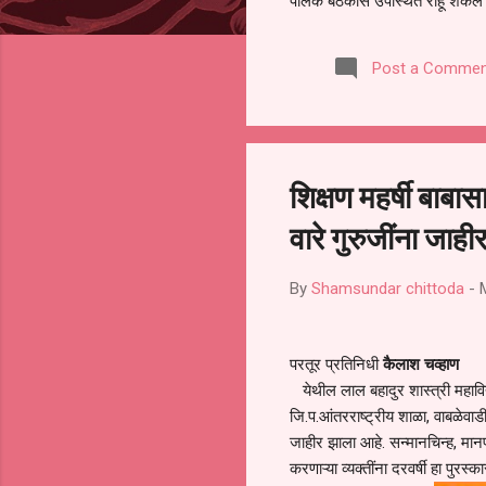
पालक बैठकीस उपस्थित राहू शकले ना
करण्यात आला आहे. यामुळे संबंधित 
समितीची फेरनिवडणूक घेण्यात यावी,
Post a Commen
जालना तसेच तालुका शिक्षण अधिकारी
लक्ष लागले आहे. या न...
शिक्षण महर्षी बाबा
वारे गुरुजींना जाही
By
Shamsundar chittoda
-
परतूर प्रतिनिधी
कैलाश चव्हाण
येथील लाल बहादुर शास्त्री महाविद्य
जि.प.आंतरराष्ट्रीय शाळा, वाबळेवाडीच
जाहीर झाला आहे. सन्मानचिन्ह, मानप
करणाऱ्या व्यक्तींना दरवर्षी हा पुरस्