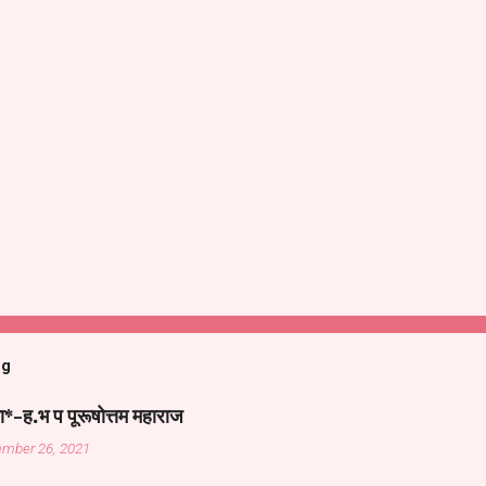
og
ा*-ह.भ प पूरूषोत्तम महाराज
ember 26, 2021