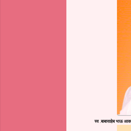
स्व .बाबासाहेब भाऊ आक