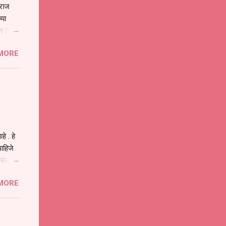
ाराज
्या
िन जिवा
ा मानव
MORE
या
ीवनातील
प मोठा
े . हे
ाहिजे
असेल
ा
MORE
होईल .
ने या
 पात्र
ण