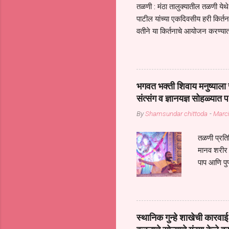
तळणी : मंठा तालुक्यातील तळणी येथे 
पाटील यांच्या एकदिवसीय हरी किर्
वतीने या किर्तनाचे आयोजन करण्यात
सुख नोहे* *येरती माईक दुःखाची 
जातीच्या परीक्षेचा काळ आहे धर्म
महामारीतून जर आपल्याला वाचायचे 
सप्रदायच खूप मोठा आधार आहे सध्
भगवत भक्ती शिवाय मनुष्याला स
गरजा कीती कमी आहेत यांची जाणीव आ
संत्संग व ज्ञानयज्ञ सोहळ्यात प
आधार असते परतू आज काल तीच स
By
Shamsundar chittoda
-
Marc
तळणी प्रतिन
मानव शरीर 
पाप आणि पुण
तर तुम्हाला 
शरिराला इंत
चार कुपा या
नरदेहाचा उद
स्थानिक गुन्हे शाखेची कार
शिष्य आनंद