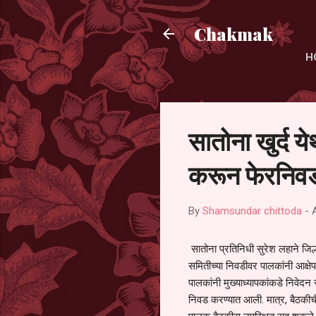
Chakmak
H
सातोना खुर्द य
करून फेरनिवड
By
Shamsundar chittoda
-
सातोना प्रतिनिधी सुरेश लहाने जिल्
समितीच्या निवडीवर पालकांनी आक्षेप
पालकांनी मुख्याध्यापकांकडे निवेद
निवड करण्यात आली. मात्र, बैठकीची 