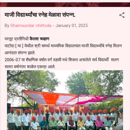
आल्याचा आरोपही करण्यात आला आहे. यामुळे संबंधित निवड अमान्य करून ती रद्द
करण्यात यावी आणि सर्व पालकांच्या उपस्थितीत मतदान पद्धतीने शालेय समितीची
माजी विद्यार्थ्यांचा स्नेह मेळावा संपन्न.
फेरनिवडणूक घेण्यात यावी, अशी मागणी पालकांनी केली आहे. या निवेदनाच्या प्रती
जिल्हा शिक्षण अधिकारी (प्राथमिक), जालना तसेच तालुका शिक्षण अधिकारी,
By
Shamsundar chittoda
-
January 01, 2025
परतूर यांनाही पाठविण्यात आल्या असून प्रशासन याबाबत काय निर्णय घेते, याकडे
पालकांचे लक्ष लागले आहे. या न...
परतूर प्रतीनिधी
कैलश चव्हाण
पाटोदा [ मा ] येथील श्री समर्थ माध्यमिक विद्यालयात माजी विद्यार्थ्यांचे स्नेह मिलन
आनंदात संपन्न झाले.
2006-07 या शैक्षणिक वर्षात वर्ग दहावी मधे शिकत असलेले सर्व विद्यार्थी सलग
सतरा वर्षानंतर शाळेत एकत्र आले.