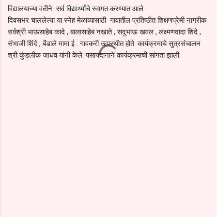
विद्यालयाच्या वतीने सर्व विद्यार्थ्यांचे स्वागत करण्यात आले.
दिवसभर चाललेल्या या स्नेह मेळाव्यासाठी गावातील प्रतिष्ठीत शिक्षणप्रेमी नागरीक
सर्वश्री भाऊसाहेब कादे , बालासाहेब नखाते , सदुभाऊ खवल , लक्ष्मणदादा शिंदे ,
संभाजी शिंदे , बेंडाले मामा ई . गावकरी ऊपस्थीत होते. कार्यक्रमाचे सुत्रसंचालन
श्री कुंडलीक जाधव यांनी केले. पसायदानाने कार्यक्रमाची सांगता झाली.
C
o
m
m
e
n
t
s