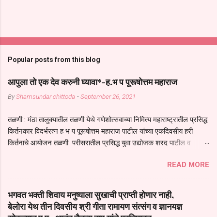
Popular posts from this blog
आपुला तो एक देव करुनी घ्यावा*-ह.भ प पूरूषोत्तम महाराज
By
Shamsundar chittoda
-
September 26, 2021
तळणी : मंठा तालुक्यातील तळणी येथे गणेशोत्सवाच्या निमित्य महाराष्ट्रातील प्रसिद्ध
किर्तनकार विदर्भरत्न ह भ प पूरूषोत्तम महाराज पाटील यांच्या एकदिवसीय हरी
किर्तनाचे आयोजन तळणी परीसरातील प्रसिद्ध युवा उद्योजक शरद पाटील व
भगवान देशमुख याच्या वतीने या किर्तनाचे आयोजन करण्यात आले होते जगदगुरु
READ MORE
तुकाराम महाराज यांच्या *आपुला तो एक देव करुनी घ्यावा* *तेणे विन जिवा सुख
नोहे* *येरती माईक दुःखाची जनीती* *नाही आदी अंती अवसान* या अभंगावर
सुंदर निरूपण केले सध्य स्थितीचा काळ हा मानव जातीच्या परीक्षेचा काळ आहे
भगवत भक्ती शिवाय मनुष्याला सुखाची प्राप्ती होणार नाही,
धर्ममंडपात बसलेली लोक ही खरच भाग्यवान आहेत कोरोना सारख्या महामारीत आपंण
बेलोरा येथ तीन दिवसीय श्री गीता रामायण संत्संग व ज्ञानयज्ञ
जिवंत आहोत या महामारीतून जर आपल्याला वाचायचे असेल तर धार्मीक विचाराचा