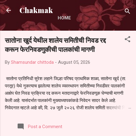
Skip to main content
Chakmak
HOME
सातोना खुर्द येथील शालेय समितीची निवड रद्द
करून फेरनिवडणुकीची पालकांची मागणी
By
Shamsundar chittoda
-
August 05, 2026
सातोना प्रतिनिधी सुरेश लहाने जिल्हा परिषद प्राथमिक शाळा, सातोना खुर्द (ता.
परतूर) येथे नुकत्याच झालेल्या शालेय व्यवस्थापन समितीच्या निवडीवर पालकांनी
आक्षेप घेत निवड प्रक्रिया रद्द करून मतदानाद्वारे फेरनिवडणूक घेण्याची मागणी
केली आहे. यासंदर्भात पालकांनी मुख्याध्यापकांकडे निवेदन सादर केले आहे.
निवेदनात म्हटले आहे की, दि. २७ जुलै २०२६ रोजी शालेय समिती सदस्यांची निवड
करण्यात आली. मात्र, बैठकीची वेळ व निवड प्रक्रियेची पुरेशी माहिती अनेक
पालकांना देण्यात आली नसल्याने मोठ्या संख्येने पालक बैठकीस उपस्थित राहू शकले
Post a Comment
नाहीत. तसेच सर्व पालकांना विश्वासात न घेता निवड प्रक्रिया पूर्ण करण्यात