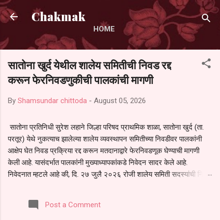
Skip to main content
Chakmak
HOME
सातोना खुर्द येथील शालेय समितीची निवड रद्द
करून फेरनिवडणुकीची पालकांची मागणी
By
Shamsundar chittoda
-
August 05, 2026
सातोना प्रतिनिधी सुरेश लहाने जिल्हा परिषद प्राथमिक शाळा, सातोना खुर्द (ता.
परतूर) येथे नुकत्याच झालेल्या शालेय व्यवस्थापन समितीच्या निवडीवर पालकांनी
आक्षेप घेत निवड प्रक्रिया रद्द करून मतदानाद्वारे फेरनिवडणूक घेण्याची मागणी
केली आहे. यासंदर्भात पालकांनी मुख्याध्यापकांकडे निवेदन सादर केले आहे.
निवेदनात म्हटले आहे की, दि. २७ जुलै २०२६ रोजी शालेय समिती सदस्यांची निवड
करण्यात आली. मात्र, बैठकीची वेळ व निवड प्रक्रियेची पुरेशी माहिती अनेक
पालकांना देण्यात आली नसल्याने मोठ्या संख्येने पालक बैठकीस उपस्थित राहू शकले
Post a Comment
नाहीत. तसेच सर्व पालकांना विश्वासात न घेता निवड प्रक्रिया पूर्ण करण्यात