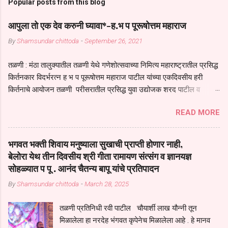
Popular posts from this blog
आपुला तो एक देव करुनी घ्यावा*-ह.भ प पूरूषोत्तम महाराज
By
Shamsundar chittoda
-
September 26, 2021
तळणी : मंठा तालुक्यातील तळणी येथे गणेशोत्सवाच्या निमित्य महाराष्ट्रातील प्रसिद्ध
किर्तनकार विदर्भरत्न ह भ प पूरूषोत्तम महाराज पाटील यांच्या एकदिवसीय हरी
किर्तनाचे आयोजन तळणी परीसरातील प्रसिद्ध युवा उद्योजक शरद पाटील व
भगवान देशमुख याच्या वतीने या किर्तनाचे आयोजन करण्यात आले होते जगदगुरु
READ MORE
तुकाराम महाराज यांच्या *आपुला तो एक देव करुनी घ्यावा* *तेणे विन जिवा सुख
नोहे* *येरती माईक दुःखाची जनीती* *नाही आदी अंती अवसान* या अभंगावर
सुंदर निरूपण केले सध्य स्थितीचा काळ हा मानव जातीच्या परीक्षेचा काळ आहे
भगवत भक्ती शिवाय मनुष्याला सुखाची प्राप्ती होणार नाही,
धर्ममंडपात बसलेली लोक ही खरच भाग्यवान आहेत कोरोना सारख्या महामारीत आपंण
बेलोरा येथ तीन दिवसीय श्री गीता रामायण संत्संग व ज्ञानयज्ञ
जिवंत आहोत या महामारीतून जर आपल्याला वाचायचे असेल तर धार्मीक विचाराचा
सोहळ्यात प पू . आनंद चैतन्य बापू यांचे प्रतिपादन
आधार आपल्याला घ्यावाच लागेल महामारीच्या काळात वारकरी सप्रदायच खूप मोठा
By
Shamsundar chittoda
-
March 28, 2025
आधार आहे सध्य स्थितीत मानव जातीची मानसीक अवस्था सक्षम असणे गरजेचे आहे
कोरोना ने मानवी जीवनातील गरजा कीती कमी आहेत यांची जाणीव आपल्या
तळणी प्रतिनिधी रवी पाटील चौयार्शी लाख यौन्नी तून
सगळ्याना करून दीली आहे मनुष्याच्या आयुष्यातील नामसाधना ही त्याच्यासाठी खूप
मिळालेला हा नरदेह भंगवत कृपेनेच मिळालेला आहे . हे मानव
मोठा आधार असते परतू आज काल तीच साधना करण्याचा आळस आ...