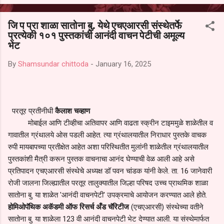
आल्याचा आरोपही करण्यात आला आहे. यामुळे संबंधित निवड अमान्य करून ती रद्द
करण्यात यावी आणि सर्व पालकांच्या उपस्थितीत मतदान पद्धतीने शालेय समितीची
जि प प्रा शाळा सातोना बु. येथे एचएआरसी संस्थेतर्फे
फेरनिवडणूक घेण्यात यावी, अशी मागणी पालकांनी केली आहे. या निवेदनाच्या प्रती
प्रत्येकी १०१ पुस्तकांची आनंदी वाचन पेटीची अमूल्य
जिल्हा शिक्षण अधिकारी (प्राथमिक), जालना तसेच तालुका शिक्षण अधिकारी,
भेट
परतूर यांनाही पाठविण्यात आल्या असून प्रशासन याबाबत काय निर्णय घेते, याकडे
पालकांचे लक्ष लागले आहे. या न...
By
Shamsundar chittoda
-
January 16, 2025
परतूर प्रतीनीधी
कैलाश चव्हाण
मोबाईल आणि टीव्हीचा अतिवापर आणि वाढता स्क्रीन टाइममुळे शाळेतील व
गावातील ग्रंथालये ओस पडली आहेत. त्या ग्रंथालयातील निराधार पुस्तके वाचक
रुपी मायबापच्या प्रतीक्षेत आहेत अशा परिस्थितीत मुलांनी शाळेतील ग्रंथालयातील
पुस्तकांशी मैत्री करून पुस्तक वाचनाचा आनंद घेण्याची वेळ आली आहे असे
प्रतिपादन एचएआरसी संस्थेचे अध्यक्ष डॉ पवन चांडक यांनी केले. ता. 16 जानेवारी
रोजी जालना जिल्ह्यातील परतूर तालुक्यातील जिल्हा परिषद उच्च प्राथमिक शाळा
सातोना बु. या शाळेत 'आनंदी वाचनपेटी' उपक्रमाचे आयोजन करण्यात आले होते.
होमिओपॅथिक अकॅडमी ऑफ रिसर्च अँड चॅरिटीज
(एचएआरसी) संस्थेच्या वतीने
सातोना बु. या शाळेला 123 वी आनंदी वाचनपेटी भेट देण्यात आली. या संस्थेमार्फत