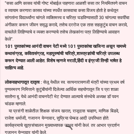
"ससा आणि कासव यांची गोष्ट मोबाईल पाहणारा आळशी ससा तर नियमितपणे वाचन
व व्यायाम करणारा कासव यांच्या स्पर्धेत कासवाचा कसा विजय होतो हे कथेतून
सांगतांना विद्यार्थ्यांना चांगले व्यक्तिमत्त्व व चरित्र घडविण्यासाठी 30 चांगल्या सवयींचा
अंगीकार करून जीवन समृद्ध करावे, तसेच दररोज एक तास सहकुटुंब वाचन करावे,
वाचलेले लिहिण्याचे व व्यक्त करण्याचे तसेच लेखकांना पत्र लिहिण्याचे आवाहन
केले".
101 पुस्तकांच्या आनंदी वाचन पेटी मध्ये 101 पुस्तकांचा खजिना असून यामध्ये
कथासंग्रह, कवितासंग्रह, महापुरुषांची चरित्रे,शास्त्रज्ञांची चरित्रे उपलब्ध
करून देण्यात आली आहेत. विशेष म्हणजे मराठी,हिंदी व इंग्रजी तिन्ही भाषेत हे
साहित्य आहे.
लोकसहभागातून दातृत्व :
सेलू येथील स्व. सत्यनारायणजी मंत्री यांच्या प्रथम वर्ष
पुण्यस्मरण निमित्ताने कुटुंबीयांनी दिलेल्या आर्थिक सहयोगातून जि प प्रा शाळा
सातोना बु. येथे आनंदी वाचनपेटी भेट देण्यात आल्याचे संस्थेचे अध्यक्ष डॉ पवन
चांडक म्हणाले.
या प्रसंगी शाळेतील शिक्षक संजय खरात, राजूदास चव्हाण, माणिक बिडवे,
राजेश धर्माजी, गजानन येन्नावार, सुप्रिया घेम्बड आदी उपस्थित होते.
कार्यक्रमाचे सू्त्रसंचालन मुख्याध्यापक जाधव यांनी केलं. तर आभार प्रदर्शन
गजानन येन्नावार यांनी केले.