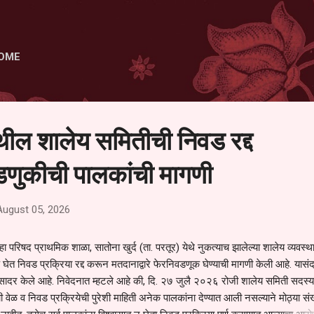
Skip to main content
OME
ेथील शालेय समितीची निवड रद्द
णुकीची पालकांची मागणी
August 05, 2026
हा परिषद प्राथमिक शाळा, सातोना खुर्द (ता. परतूर) येथे नुकत्याच झालेल्या शालेय व्यवस्
 घेत निवड प्रक्रिया रद्द करून मतदानाद्वारे फेरनिवडणूक घेण्याची मागणी केली आहे. यासंदर
न सादर केले आहे. निवेदनात म्हटले आहे की, दि. २७ जुलै २०२६ रोजी शालेय समिती सदस्या
वेळ व निवड प्रक्रियेची पुरेशी माहिती अनेक पालकांना देण्यात आली नसल्याने मोठ्या संख्