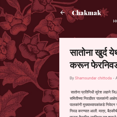
Chakmak
H
सातोना खुर्द य
करून फेरनिवड
By
Shamsundar chittoda
-
सातोना प्रतिनिधी सुरेश लहाने जिल्
समितीच्या निवडीवर पालकांनी आक्षेप
पालकांनी मुख्याध्यापकांकडे निवेद
निवड करण्यात आली. मात्र, बैठकीची 