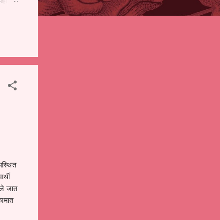
पही
 शालेय
),
ंचे
पस्थित
र्थी
ेले जात
कामात