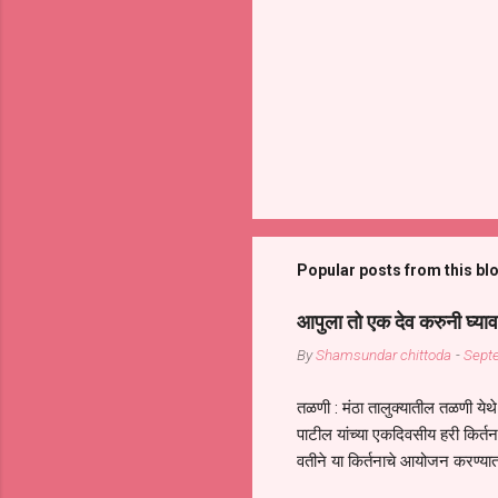
Popular posts from this bl
आपुला तो एक देव करुनी घ्याव
By
Shamsundar chittoda
-
Sept
तळणी : मंठा तालुक्यातील तळणी येथे 
पाटील यांच्या एकदिवसीय हरी किर्
वतीने या किर्तनाचे आयोजन करण्यात
सुख नोहे* *येरती माईक दुःखाची 