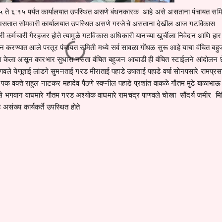
५ ते ६:१५ पर्यंत कार्यालयात उपस्थित असणे बंधनकारक
आहे असे असताना पंचायत सम
असतात सोमवारी कार्यालयात उपस्थित असणे गरजेचे असताना देखील आज गटविकास
 कर्मचारी गैरहजर होते त्यामुळे गटविकास अधिकारी यानच्या खुर्चीला निवेदन आणि हार
न करण्यात आले परतूर पंचायत समिती मध्ये सर्व सावळा गोंधळ सुरू आहे याचा वंचित बह
क्त केला असूून कारभार सुधारा नसता वंचित बहुजन आघाडी ही वंचित स्टाईलने आंदोलन
वले येणूताई लांडगे सुमनताई गरड मीराताई पहाडे उषाताई पहाडे वर्षा सोनपसारे रामप्रस
िपक वक्ते राहुल नाटकर महादेव पैठणे स्वप्नील पहाडे प्रशांत वाकळे गौतम मुंढे बाळाभाऊ
से भगवान वाघमारे गौतम गरड अश्योक वाघमारे रामचंद्र पाणवले चोखा सौंदर्य जमीर मि
असंख्य कार्यकर्ते उपस्थित होते