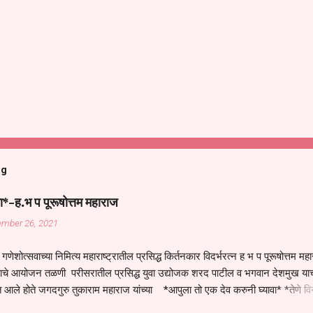
og
ा*-ह.भ प पूरूषोत्तम महाराज
ember 26, 2021
गणेशोत्सवाच्या निमित्य महाराष्ट्रातील प्रसिद्ध किर्तनकार विदर्भरत्न ह भ प पूरूषोत्तम मह
तनाचे आयोजन तळणी परीसरातील प्रसिद्ध युवा उद्योजक शरद पाटील व भगवान देशमुख याच
 आले होते जगदगुरु तुकाराम महाराज यांच्या *आपुला तो एक देव करुनी घ्यावा* *तेणे व
जनीती* *नाही आदी अंती अवसान* या अभंगावर सुंदर निरूपण केले सध्य स्थितीचा काळ ह