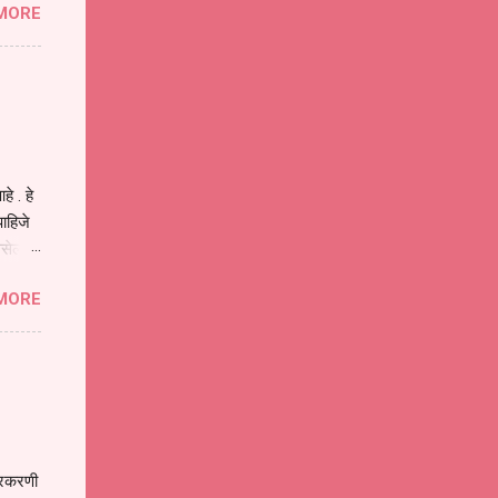
MORE
या
ीवनातील
प मोठा
े . हे
ाहिजे
असेल
ा
MORE
होईल .
ने या
 पात्र
ण
ःखी आहे
्रकरणी