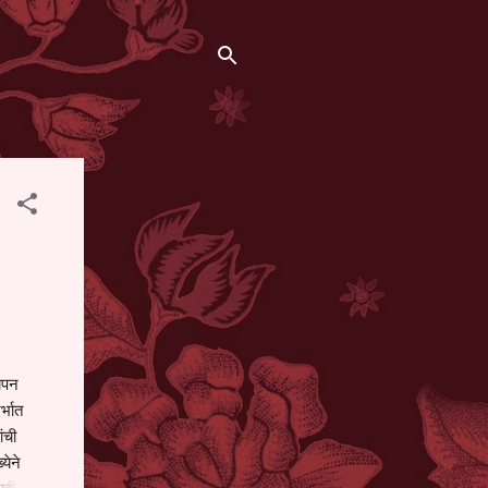
थापन
्भात
ंची
येने