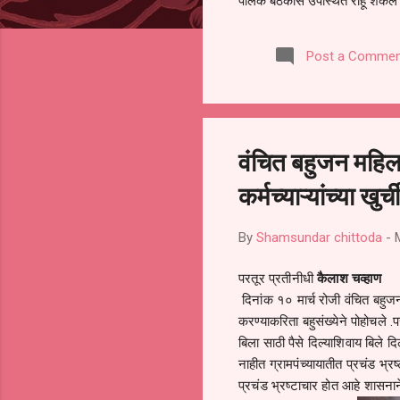
पालक बैठकीस उपस्थित राहू शकले ना
करण्यात आला आहे. यामुळे संबंधित 
समितीची फेरनिवडणूक घेण्यात यावी,
Post a Commen
जालना तसेच तालुका शिक्षण अधिकारी
लक्ष लागले आहे. या न...
वंचित बहुजन महिला
कर्मच्याऱ्यांच्या खु
By
Shamsundar chittoda
-
परतूर प्रतीनीधी
कैलाश चव्हाण
दिनांक १० मार्च रोजी वंचित बहुज
करण्याकरिता बहुसंख्येने पोहोचले .
बिला साठी पैसे दिल्याशिवाय बिले द
नाहीत ग्रामपंच्यायातीत प्रचंड भ्र
प्रचंड भ्रष्टाचार होत आहे शासना