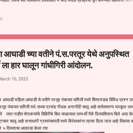
हीत. तसेच सर्व पालकांना विश्वासात न घेता निवड प्रक्रिया पूर्ण करण्यात आल्याचा आरो
निवड अमान्य करून ती रद्द करण्यात यावी आणि सर्व पालकांच्या उपस्थितीत मतदान पद्धतीने
 अशी मागणी पालकांनी केली आहे. या निवेदनाच्या प्रती जिल्हा शिक्षण अधिकारी (प्राथमिक
t
, परतूर यांनाही पाठविण्यात आल्या असून प्रशासन याबाबत काय निर्णय घेते, याकडे पालका
 आघाडी च्या वतीने पं.स.परतूर येथे अनुपस्थित
र्ची ला हार घालून गांधीगिरी आंदोलन.
March 10, 2025
न आघाडी महिला आघाडी चे वतीने परतूर पंचायत समिती मध्ये शिष्टमंडळ विविध प्रश्न उ
परतूर पंचायत समिती मधे सध्या प्रचंड गोंधळ अनागोंदी चालू आहे सर्वसामान्य घरकूल लाभा
िले जात नाहीत शेतकऱ्यांचे विहिरीचे बिल काढायला लाभर्थी पैसे दिल्याशिवाय बिले अदा क
ष्टाचार चालू आहे सत्ताधारी ग्रामपंचायती मध्ये विरोधकांना त्रास दिला जात आहे विकास 
ने ५ दिवसाचा आठवडा केला त्या