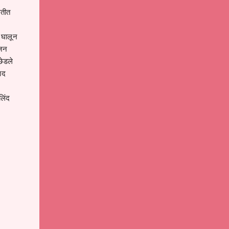
ितीत
 घालून
ुजन
 छेडले
ाद
लिंद