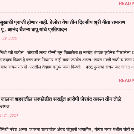
READ 
मंडपात बसलेली लोक ही खरच भाग्यवान आहेत कोरोना सारख्या महामारीत आपंण जिवंत आहोत 
असेल तर धार्मीक विचाराचा आधार आपल्याला घ्यावाच लागेल महामारीच्या काळात वारकरी
य स्थितीत मानव जातीची मानसीक अवस्था सक्षम असणे गरजेचे आहे कोरोना ने मानवी ज
ुखाची प्राप्ती होणार नाही, बेलोरा येथ तीन दिवसीय श्री गीता रामायण
पल्या सगळ्याना करून दीली आहे मनुष्याच्या आयुष्यातील नामसाधना ही त्याच्यासाठी खू
 पू . आनंद चैतन्य बापू यांचे प्रतिपादन
ाधना करण्याचा आळस आ...
h 28, 2025
िधी रवी पाटील चौयार्शी लाख यौन्नी तून मिळालेला हा नरदेह भंगवत कृपेनेच मिळालेला आह
एकदाच मिळते हे परत परत मिळणार नाही याचा उपयोग आपण भगवंत भक्ती साठी च केला प
्याचा संचय सारखे असतील तेव्हाच मनुष्य जन्म मिळतो . . परतू पुण्याचा संचय जर जास्त 
स्वर्गातील देवत्व प्राप्त झाल्याशिवाय राहणार नाही . मानव शरीर हे हिर्यापेक्षा अनमोल आहे त्य
READ 
र सुंगधाचे व्यसन लागण्यापेक्षा भगवत भंक्ती चे व व्यसन लावा म्हणजे या नरदेहाचा उपयोग 
 मनुष्यावर होत असतात यापैकी भगवत कृपा ही पुण्यवानालाच होत असते . भगवंताच्या भजना
्धार होतो गरज आहे त्याला मनापासून आळवण्याची असे प्रतिपादन प पू चेतन्य बापू याचे कृपा
वाई जालना शहरातील घरफोडीत सराईत आरोपी जेरबंद करून तीन तोळे
 चैतन्य बापू यांनी तळणी येथून जवळच असलेल्या बेलोरा येथे केले तीन दिवसीय गीतारामाय
स्तगत
 आयोजन करण्यात आले आहे . या कलयुगात प्रत्येक मनुष्य दुःखी आहे थोडे थोडे सगळेच दु
t 21, 2024
तुम्हाला कोणीच सुखी नजरेला येणार नाही . धनाने सुखी असतील पण शरीर व्याधी...
ीनिधी नरेश अन्ना जालना शहरातील अंबड चौफुली भागातील , योगेश नगर येथील चोरी प