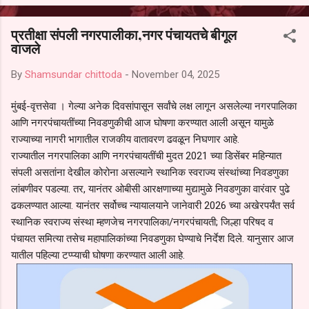
आल्याचा आरोपही करण्यात आला आहे. यामुळे संबंधित निवड अमान्य करून ती रद्द
करण्यात यावी आणि सर्व पालकांच्या उपस्थितीत मतदान पद्धतीने शालेय समितीची
प्रतीक्षा संपली नगरपालीका,नगर पंचायतचे बीगूल
फेरनिवडणूक घेण्यात यावी, अशी मागणी पालकांनी केली आहे. या निवेदनाच्या प्रती
वाजले
जिल्हा शिक्षण अधिकारी (प्राथमिक), जालना तसेच तालुका शिक्षण अधिकारी,
परतूर यांनाही पाठविण्यात आल्या असून प्रशासन याबाबत काय निर्णय घेते, याकडे
By
Shamsundar chittoda
-
November 04, 2025
पालकांचे लक्ष लागले आहे. या न...
मुंबई-वृत्तसेवा । गेल्या अनेक दिवसांपासून सर्वांचे लक्ष लागून असलेल्या नगरपालिका
आणि नगरपंचायतींच्या निवडणुकीची आज घोषणा करण्यात आली असून यामुळे
राज्याच्या नागरी भागातील राजकीय वातावरण ढवळून निघणार आहे.
राज्यातील नगरपालिका आणि नगरपंचायतींची मुदत 2021 च्या डिसेंबर महिन्यात
संपली असतांना देखील कोरोना असल्याने स्थानिक स्वराज्य संस्थांच्या निवडणुका
लांबणीवर पडल्या. तर, यानंतर ओबीसी आरक्षणाच्या मुद्यामुळे निवडणुका वारंवार पुढे
ढकलण्यात आल्या. यानंतर सर्वोच्च न्यायालयाने जानेवारी 2026 च्या अखेरपर्यंत सर्व
स्थानिक स्वराज्य संस्था म्हणजेच नगरपालिका/नगरपंचायती; जिल्हा परिषद व
पंचायत समित्या तसेच महापालिकांच्या निवडणुका घेण्याचे निर्देश दिले. यानुसार आज
यातील पहिल्या टप्प्याची घोषणा करण्यात आली आहे.