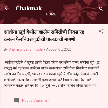
Skip to main content
Chakmak
HOME
सातोना खुर्द येथील शालेय समितीची निवड रद्द
करून फेरनिवडणुकीची पालकांची मागणी
By
Shamsundar chittoda
-
August 05, 2026
सातोना प्रतिनिधी सुरेश लहाने जिल्हा परिषद प्राथमिक शाळा, सातोना खुर्द (ता.
परतूर) येथे नुकत्याच झालेल्या शालेय व्यवस्थापन समितीच्या निवडीवर पालकांनी
आक्षेप घेत निवड प्रक्रिया रद्द करून मतदानाद्वारे फेरनिवडणूक घेण्याची मागणी
केली आहे. यासंदर्भात पालकांनी मुख्याध्यापकांकडे निवेदन सादर केले आहे.
निवेदनात म्हटले आहे की, दि. २७ जुलै २०२६ रोजी शालेय समिती सदस्यांची निवड
करण्यात आली. मात्र, बैठकीची वेळ व निवड प्रक्रियेची पुरेशी माहिती अनेक
पालकांना देण्यात आली नसल्याने मोठ्या संख्येने पालक बैठकीस उपस्थित राहू शकले
Post a Comment
नाहीत. तसेच सर्व पालकांना विश्वासात न घेता निवड प्रक्रिया पूर्ण करण्यात