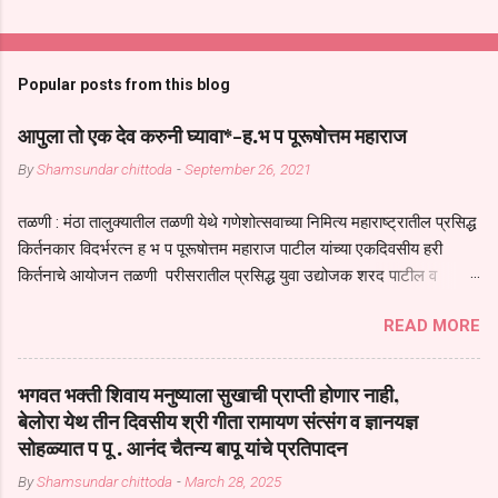
Popular posts from this blog
आपुला तो एक देव करुनी घ्यावा*-ह.भ प पूरूषोत्तम महाराज
By
Shamsundar chittoda
-
September 26, 2021
तळणी : मंठा तालुक्यातील तळणी येथे गणेशोत्सवाच्या निमित्य महाराष्ट्रातील प्रसिद्ध
किर्तनकार विदर्भरत्न ह भ प पूरूषोत्तम महाराज पाटील यांच्या एकदिवसीय हरी
किर्तनाचे आयोजन तळणी परीसरातील प्रसिद्ध युवा उद्योजक शरद पाटील व
भगवान देशमुख याच्या वतीने या किर्तनाचे आयोजन करण्यात आले होते जगदगुरु
READ MORE
तुकाराम महाराज यांच्या *आपुला तो एक देव करुनी घ्यावा* *तेणे विन जिवा सुख
नोहे* *येरती माईक दुःखाची जनीती* *नाही आदी अंती अवसान* या अभंगावर
सुंदर निरूपण केले सध्य स्थितीचा काळ हा मानव जातीच्या परीक्षेचा काळ आहे
भगवत भक्ती शिवाय मनुष्याला सुखाची प्राप्ती होणार नाही,
धर्ममंडपात बसलेली लोक ही खरच भाग्यवान आहेत कोरोना सारख्या महामारीत आपंण
बेलोरा येथ तीन दिवसीय श्री गीता रामायण संत्संग व ज्ञानयज्ञ
जिवंत आहोत या महामारीतून जर आपल्याला वाचायचे असेल तर धार्मीक विचाराचा
सोहळ्यात प पू . आनंद चैतन्य बापू यांचे प्रतिपादन
आधार आपल्याला घ्यावाच लागेल महामारीच्या काळात वारकरी सप्रदायच खूप मोठा
By
Shamsundar chittoda
-
March 28, 2025
आधार आहे सध्य स्थितीत मानव जातीची मानसीक अवस्था सक्षम असणे गरजेचे आहे