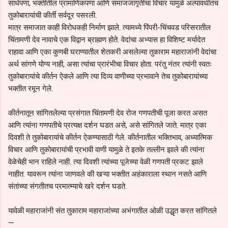
साधेपणा, भक्तीतील प्रामाणिकपणा आणि समाजजागृतीचा विचार यामुळे अल्पावधीतच
तुकोबारायांची कीर्ती सर्वदूर पसरली.
मात्र समाजात काही विरोधकही निर्माण झाले. त्यामध्ये पिंपरी-चिंचवड परिसरातील
चिंतामणी देव नावाचे एक विद्वान ब्राह्मण होते. वेदांचा अभ्यास हा विशिष्ट मर्यादेत
राहावा आणि एका कुणबी घराण्यातील शेतकरी असलेल्या तुकाराम महाराजांनी वेदांचा
अर्थ सांगणे योग्य नाही, असा त्यांचा प्रारंभीचा विचार होता. परंतु नंतर त्यांनी स्वतः
तुकोबारायांचे कीर्तन ऐकले आणि त्या दिव्य वाणीच्या प्रभावाने तेच तुकोबारायांच्या
भक्तीत रमून गेले.
कीर्तनातून सांगितलेल्या प्रसंगात चिंतामणी देव रोज गणपतीची पूजा करत असत
आणि त्यांना गणपतीचे प्रत्यक्ष दर्शन घडत असे, असे सांगितले जाते. मात्र एका
दिवशी ते तुकोबारायांचे कीर्तन ऐकण्यासाठी गेले. कीर्तनातील भक्तिभाव, अध्यात्मिक
विचार आणि तुकोबारायांची प्रभावी वाणी यामुळे ते इतके तल्लीन झाले की त्यांना
वेळेचेही भान राहिले नाही. त्या दिवशी त्यांच्या पूजेच्या वेळी गणपती प्रकट झाले
नाहीत. यावरून त्यांना जाणवले की खऱ्या भक्तीत अहंकाराला स्थान नसते आणि
संतांच्या संगतीतच परमात्म्याचे खरे दर्शन घडते.
यावेळी महाराजांनी संत तुकाराम महाराजांच्या अभंगातील ओळी उद्धृत करत सांगितले
—