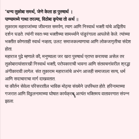
“
धन्य तुकोबा समर्थ, जेणे केला हा पुरुषार्थ ।
पाण्यामध्ये गाथा तरल्या, विठोबा कृपेचा तो अर्थ
॥
तुकाराम महाराजांच्या जीवनात समर्पण, त्याग आणि निस्वार्थ भक्ती यांचे अद्वितीय
दर्शन घडते. त्यांनी स्वतःच्या भक्तीच्या सामर्थ्याने पांडुरंगाला आपलेसे केले. त्यांच्या
भक्तीत कोणताही स्वार्थ नव्हता; उलट समाजकल्याणाचा आणि लोकजागृतीचा संदेश
होता.
महाराज पुढे म्हणाले की, मनुष्याला जर खरा पुरुषार्थ प्राप्त करायचा असेल तर
तुकोबारायांसारखी निस्वार्थ भक्ती, परोपकाराची भावना आणि संतवचनांवरील श्रद्धा
अंगीकारावी लागेल. संत तुकाराम महाराजांचे अभंग आजही समाजाला सत्य, धर्म
आणि सदाचाराचा मार्ग दाखवतात.
या कीर्तन सेवेला परिसरातील भाविक मोठ्या संख्येने उपस्थित होते. हरिनामाच्या
गजरात आणि विठ्ठलनामाच्या घोषात कार्यक्रम अत्यंत भक्तिमय वातावरणात संपन्न
झाला.
C