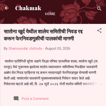
Skip to main content
Chakmak
HOME
सातोना खुर्द येथील शालेय समितीची निवड रद्द
करून फेरनिवडणुकीची पालकांची मागणी
By
Shamsundar chittoda
-
August 05, 2026
सातोना प्रतिनिधी सुरेश लहाने जिल्हा परिषद प्राथमिक शाळा, सातोना खुर्द (ता.
परतूर) येथे नुकत्याच झालेल्या शालेय व्यवस्थापन समितीच्या निवडीवर पालकांनी
आक्षेप घेत निवड प्रक्रिया रद्द करून मतदानाद्वारे फेरनिवडणूक घेण्याची मागणी
केली आहे. यासंदर्भात पालकांनी मुख्याध्यापकांकडे निवेदन सादर केले आहे.
निवेदनात म्हटले आहे की, दि. २७ जुलै २०२६ रोजी शालेय समिती सदस्यांची निवड
करण्यात आली. मात्र, बैठकीची वेळ व निवड प्रक्रियेची पुरेशी माहिती अनेक
पालकांना देण्यात आली नसल्याने मोठ्या संख्येने पालक बैठकीस उपस्थित राहू शकले
Post a Comment
नाहीत. तसेच सर्व पालकांना विश्वासात न घेता निवड प्रक्रिया पूर्ण करण्यात