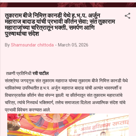
आल्याचा आरोपही करण्यात आला आहे. यामुळे संबंधित निवड अमान्य करून ती रद्द
करण्यात यावी आणि सर्व पालकांच्या उपस्थितीत मतदान पद्धतीने शालेय समितीची
तुकाराम बीजे निमित्त कानडी येथे ह.भ.प. अर्जुन
फेरनिवडणूक घेण्यात यावी, अशी मागणी पालकांनी केली आहे. या निवेदनाच्या प्रती
महाराज बादाड यांची प्रभावी कीर्तन सेवा; संत तुकाराम
जिल्हा शिक्षण अधिकारी (प्राथमिक), जालना तसेच तालुका शिक्षण अधिकारी,
महाराजांच्या चरित्रातून भक्ती, समर्पण आणि
परतूर यांनाही पाठविण्यात आल्या असून प्रशासन याबाबत काय निर्णय घेते, याकडे
पुरुषार्थाचा संदेश
पालकांचे लक्ष लागले आहे. या न...
By
Shamsundar chittoda
-
March 05, 2026
तळणी प्रतिनिधी
रवी पाटील
संतश्रेष्ठ जगद्गुरू संत तुकाराम महाराज यांच्या तुकाराम बीजे निमित्त कानडी येथे
भाविकांच्या उपस्थितीत ह.भ.प. अर्जुन महाराज बादाड यांची अत्यंत भावस्पर्शी व
विचारप्रवर्तक कीर्तन सेवा संपन्न झाली. या कीर्तनातून संत तुकाराम महाराजांचे
चरित्र, त्यांचे निस्वार्थ भक्तिमार्ग, तसेच समाजाला दिलेला अध्यात्मिक संदेश यांचे
प्रभावी विवेचन करण्यात आले.