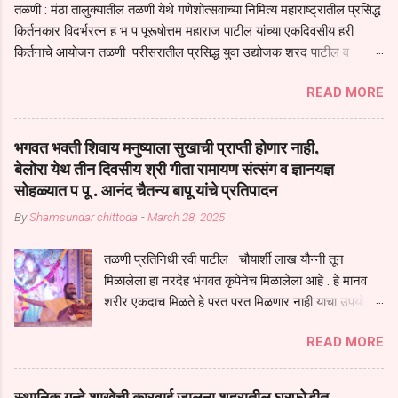
तळणी : मंठा तालुक्यातील तळणी येथे गणेशोत्सवाच्या निमित्य महाराष्ट्रातील प्रसिद्ध
किर्तनकार विदर्भरत्न ह भ प पूरूषोत्तम महाराज पाटील यांच्या एकदिवसीय हरी
किर्तनाचे आयोजन तळणी परीसरातील प्रसिद्ध युवा उद्योजक शरद पाटील व
भगवान देशमुख याच्या वतीने या किर्तनाचे आयोजन करण्यात आले होते जगदगुरु
READ MORE
तुकाराम महाराज यांच्या *आपुला तो एक देव करुनी घ्यावा* *तेणे विन जिवा सुख
नोहे* *येरती माईक दुःखाची जनीती* *नाही आदी अंती अवसान* या अभंगावर
सुंदर निरूपण केले सध्य स्थितीचा काळ हा मानव जातीच्या परीक्षेचा काळ आहे
भगवत भक्ती शिवाय मनुष्याला सुखाची प्राप्ती होणार नाही,
धर्ममंडपात बसलेली लोक ही खरच भाग्यवान आहेत कोरोना सारख्या महामारीत आपंण
बेलोरा येथ तीन दिवसीय श्री गीता रामायण संत्संग व ज्ञानयज्ञ
जिवंत आहोत या महामारीतून जर आपल्याला वाचायचे असेल तर धार्मीक विचाराचा
सोहळ्यात प पू . आनंद चैतन्य बापू यांचे प्रतिपादन
आधार आपल्याला घ्यावाच लागेल महामारीच्या काळात वारकरी सप्रदायच खूप मोठा
By
Shamsundar chittoda
-
March 28, 2025
आधार आहे सध्य स्थितीत मानव जातीची मानसीक अवस्था सक्षम असणे गरजेचे आहे
कोरोना ने मानवी जीवनातील गरजा कीती कमी आहेत यांची जाणीव आपल्या
तळणी प्रतिनिधी रवी पाटील चौयार्शी लाख यौन्नी तून
सगळ्याना करून दीली आहे मनुष्याच्या आयुष्यातील नामसाधना ही त्याच्यासाठी खूप
मिळालेला हा नरदेह भंगवत कृपेनेच मिळालेला आहे . हे मानव
मोठा आधार असते परतू आज काल तीच साधना करण्याचा आळस आ...
शरीर एकदाच मिळते हे परत परत मिळणार नाही याचा उपयोग
आपण भगवंत भक्ती साठी च केला पाहिजे पाप आणि पुण्याचा
READ MORE
संचय सारखे असतील तेव्हाच मनुष्य जन्म मिळतो . . परतू
पुण्याचा संचय जर जास्त असेल तर तुम्हाला स्वर्गातील देवत्व
प्राप्त झाल्याशिवाय राहणार नाही . मानव शरीर हे हिर्यापेक्षा
स्थानिक गुन्हे शाखेची कारवाई जालना शहरातील घरफोडीत