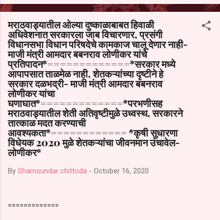
आल्याचा आरोपही करण्यात आला आहे. यामुळे संबंधित निवड अमान्य करून ती रद्द
करण्यात यावी आणि सर्व पालकांच्या उपस्थितीत मतदान पद्धतीने शालेय समितीची
मराठवाड्यातील ओल्या दुष्काळाबाबत हिवाळी
फेरनिवडणूक घेण्यात यावी, अशी मागणी पालकांनी केली आहे. या निवेदनाच्या प्रती
अधिवेशनात सरकारला जाब विचारणार, प्रसंगी
जिल्हा शिक्षण अधिकारी (प्राथमिक), जालना तसेच तालुका शिक्षण अधिकारी,
विधानसभा विधान परिषदेचे कामकाज चालू देणार नाही-
परतूर यांनाही पाठविण्यात आल्या असून प्रशासन याबाबत काय निर्णय घेते, याकडे
माजी मंत्री आमदार बबनराव लोणीकर यांचे
पालकांचे लक्ष लागले आहे. या न...
प्रतिपादन*=============*सरकार मध्ये
आपापसात ताळमेळ नाही, शेतकऱ्यांच्या दृष्टीने हे
सरकार दळभद्री- माजी मंत्री आमदार बबनराव
लोणीकर यांचा
घणाघात*=============*परभणीसह
मराठवाड्यातील शेती अतिवृष्टीमुळे उध्वस्थ, सरकारने
तात्काळ मदत करण्याची
आवश्यकता*============ *कृषी सुधारणा
विधेयक 2020 मुळे शेतकऱ्यांचा जीवनमान उंचावेल-
लोणीकर*
By
Shamsundar chittoda
-
October 16, 2020
=============