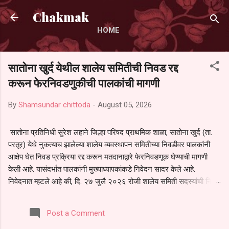
Skip to main content
Chakmak
HOME
सातोना खुर्द येथील शालेय समितीची निवड रद्द
करून फेरनिवडणुकीची पालकांची मागणी
By
Shamsundar chittoda
-
August 05, 2026
सातोना प्रतिनिधी सुरेश लहाने जिल्हा परिषद प्राथमिक शाळा, सातोना खुर्द (ता.
परतूर) येथे नुकत्याच झालेल्या शालेय व्यवस्थापन समितीच्या निवडीवर पालकांनी
आक्षेप घेत निवड प्रक्रिया रद्द करून मतदानाद्वारे फेरनिवडणूक घेण्याची मागणी
केली आहे. यासंदर्भात पालकांनी मुख्याध्यापकांकडे निवेदन सादर केले आहे.
निवेदनात म्हटले आहे की, दि. २७ जुलै २०२६ रोजी शालेय समिती सदस्यांची निवड
करण्यात आली. मात्र, बैठकीची वेळ व निवड प्रक्रियेची पुरेशी माहिती अनेक
पालकांना देण्यात आली नसल्याने मोठ्या संख्येने पालक बैठकीस उपस्थित राहू शकले
Post a Comment
नाहीत. तसेच सर्व पालकांना विश्वासात न घेता निवड प्रक्रिया पूर्ण करण्यात