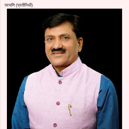
परभणि (प्रतीनिधी)