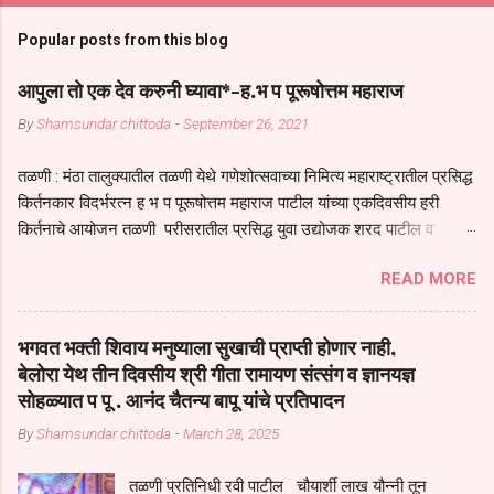
Popular posts from this blog
आपुला तो एक देव करुनी घ्यावा*-ह.भ प पूरूषोत्तम महाराज
By
Shamsundar chittoda
-
September 26, 2021
तळणी : मंठा तालुक्यातील तळणी येथे गणेशोत्सवाच्या निमित्य महाराष्ट्रातील प्रसिद्ध
किर्तनकार विदर्भरत्न ह भ प पूरूषोत्तम महाराज पाटील यांच्या एकदिवसीय हरी
किर्तनाचे आयोजन तळणी परीसरातील प्रसिद्ध युवा उद्योजक शरद पाटील व
भगवान देशमुख याच्या वतीने या किर्तनाचे आयोजन करण्यात आले होते जगदगुरु
READ MORE
तुकाराम महाराज यांच्या *आपुला तो एक देव करुनी घ्यावा* *तेणे विन जिवा सुख
नोहे* *येरती माईक दुःखाची जनीती* *नाही आदी अंती अवसान* या अभंगावर
सुंदर निरूपण केले सध्य स्थितीचा काळ हा मानव जातीच्या परीक्षेचा काळ आहे
भगवत भक्ती शिवाय मनुष्याला सुखाची प्राप्ती होणार नाही,
धर्ममंडपात बसलेली लोक ही खरच भाग्यवान आहेत कोरोना सारख्या महामारीत आपंण
बेलोरा येथ तीन दिवसीय श्री गीता रामायण संत्संग व ज्ञानयज्ञ
जिवंत आहोत या महामारीतून जर आपल्याला वाचायचे असेल तर धार्मीक विचाराचा
सोहळ्यात प पू . आनंद चैतन्य बापू यांचे प्रतिपादन
आधार आपल्याला घ्यावाच लागेल महामारीच्या काळात वारकरी सप्रदायच खूप मोठा
By
Shamsundar chittoda
-
March 28, 2025
आधार आहे सध्य स्थितीत मानव जातीची मानसीक अवस्था सक्षम असणे गरजेचे आहे
कोरोना ने मानवी जीवनातील गरजा कीती कमी आहेत यांची जाणीव आपल्या
तळणी प्रतिनिधी रवी पाटील चौयार्शी लाख यौन्नी तून