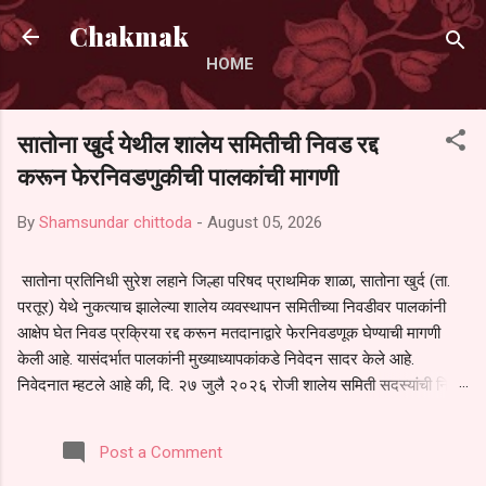
Skip to main content
Chakmak
HOME
सातोना खुर्द येथील शालेय समितीची निवड रद्द
करून फेरनिवडणुकीची पालकांची मागणी
By
Shamsundar chittoda
-
August 05, 2026
सातोना प्रतिनिधी सुरेश लहाने जिल्हा परिषद प्राथमिक शाळा, सातोना खुर्द (ता.
परतूर) येथे नुकत्याच झालेल्या शालेय व्यवस्थापन समितीच्या निवडीवर पालकांनी
आक्षेप घेत निवड प्रक्रिया रद्द करून मतदानाद्वारे फेरनिवडणूक घेण्याची मागणी
केली आहे. यासंदर्भात पालकांनी मुख्याध्यापकांकडे निवेदन सादर केले आहे.
निवेदनात म्हटले आहे की, दि. २७ जुलै २०२६ रोजी शालेय समिती सदस्यांची निवड
करण्यात आली. मात्र, बैठकीची वेळ व निवड प्रक्रियेची पुरेशी माहिती अनेक
पालकांना देण्यात आली नसल्याने मोठ्या संख्येने पालक बैठकीस उपस्थित राहू शकले
Post a Comment
नाहीत. तसेच सर्व पालकांना विश्वासात न घेता निवड प्रक्रिया पूर्ण करण्यात