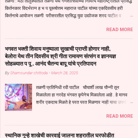
तळणी : मंठा तालुक्यातील तळणी येथे गणेशोत्सवाच्या निमित्य महाराष्ट्रातील प्रसिद्ध
किर्तनकार विदर्भरत्न ह भ प पूरूषोत्तम महाराज पाटील यांच्या एकदिवसीय हरी
किर्तनाचे आयोजन तळणी परीसरातील प्रसिद्ध युवा उद्योजक शरद पाटील व
भगवान देशमुख याच्या वतीने या किर्तनाचे आयोजन करण्यात आले होते जगदगुरु
READ MORE
तुकाराम महाराज यांच्या *आपुला तो एक देव करुनी घ्यावा* *तेणे विन जिवा सुख
नोहे* *येरती माईक दुःखाची जनीती* *नाही आदी अंती अवसान* या अभंगावर
सुंदर निरूपण केले सध्य स्थितीचा काळ हा मानव जातीच्या परीक्षेचा काळ आहे
भगवत भक्ती शिवाय मनुष्याला सुखाची प्राप्ती होणार नाही,
धर्ममंडपात बसलेली लोक ही खरच भाग्यवान आहेत कोरोना सारख्या महामारीत आपंण
बेलोरा येथ तीन दिवसीय श्री गीता रामायण संत्संग व ज्ञानयज्ञ
जिवंत आहोत या महामारीतून जर आपल्याला वाचायचे असेल तर धार्मीक विचाराचा
सोहळ्यात प पू . आनंद चैतन्य बापू यांचे प्रतिपादन
आधार आपल्याला घ्यावाच लागेल महामारीच्या काळात वारकरी सप्रदायच खूप मोठा
By
Shamsundar chittoda
-
March 28, 2025
आधार आहे सध्य स्थितीत मानव जातीची मानसीक अवस्था सक्षम असणे गरजेचे आहे
कोरोना ने मानवी जीवनातील गरजा कीती कमी आहेत यांची जाणीव आपल्या
तळणी प्रतिनिधी रवी पाटील चौयार्शी लाख यौन्नी तून
सगळ्याना करून दीली आहे मनुष्याच्या आयुष्यातील नामसाधना ही त्याच्यासाठी खूप
मिळालेला हा नरदेह भंगवत कृपेनेच मिळालेला आहे . हे मानव
मोठा आधार असते परतू आज काल तीच साधना करण्याचा आळस आ...
शरीर एकदाच मिळते हे परत परत मिळणार नाही याचा उपयोग
आपण भगवंत भक्ती साठी च केला पाहिजे पाप आणि पुण्याचा
READ MORE
संचय सारखे असतील तेव्हाच मनुष्य जन्म मिळतो . . परतू
पुण्याचा संचय जर जास्त असेल तर तुम्हाला स्वर्गातील देवत्व
प्राप्त झाल्याशिवाय राहणार नाही . मानव शरीर हे हिर्यापेक्षा
स्थानिक गुन्हे शाखेची कारवाई जालना शहरातील घरफोडीत