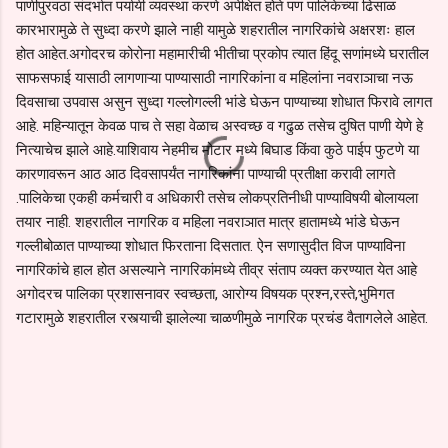
पाणीपुरवठा संदर्भात पर्यायी व्यवस्था करणे अपेक्षित होते पण पालिकेच्या ढिसाळ
कारभारामुळे ते सुध्दा करणे झाले नाही यामुळे शहरातील नागरिकांचे अक्षरशः हाल
होत आहेत.अगोदरच कोरोना महामारीची भीतीचा प्रकोप त्यात हिंदू सणांमध्ये घरातील
साफसफाई यासाठी लागणाऱ्या पाण्यासाठी नागरिकांना व महिलांना नवराञाचा नऊ
दिवसाचा उपवास असुन सुध्दा गल्लोगल्ली भांडे घेऊन पाण्याच्या शोधात फिरावे लागत
आहे. महिन्यातून केवळ पाच ते सहा वेळाच अस्वच्छ व गढुळ तसेच दुषित पाणी येणे हे
नित्याचेच झाले आहे.याशिवाय नेहमीच मोटार मध्ये बिघाड किंवा कुठे पाईप फुटणे या
कारणावरून आठ आठ दिवसापर्यंत नागरिकांना पाण्याची प्रतीक्षा करावी लागते
.पालिकेचा एकही कर्मचारी व अधिकारी तसेच लोकप्रतिनीधी पाण्याविषयी बोलायला
तयार नाही. शहरातील नागरिक व महिला नवराञात मात्र हातामध्ये भांडे घेऊन
गल्लीबोळात पाण्याच्या शोधात फिरताना दिसतात. ऐन सणासुदीत विज पाण्याविना
नागरिकांचे हाल होत असल्याने नागरिकांमध्ये तीव्र संताप व्यक्त करण्यात येत आहे
अगोदरच पालिका प्रशासनावर स्वच्छता, आरोग्य विषयक प्रश्न,रस्ते,भुमिगत
गटारामुळे शहरातील रस्त्याची झालेल्या चाळणीमुळे नागरिक प्रचंड वैतागलेले आहेत.
C