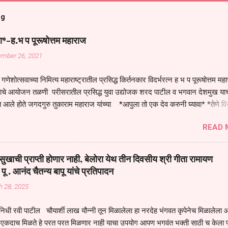
og
ा*-ह.भ प पूरूषोत्तम महाराज
ember 26, 2021
गणेशोत्सवाच्या निमित्य महाराष्ट्रातील प्रसिद्ध किर्तनकार विदर्भरत्न ह भ प पूरूषोत्तम मह
तनाचे आयोजन तळणी परीसरातील प्रसिद्ध युवा उद्योजक शरद पाटील व भगवान देशमुख याच
 आले होते जगदगुरु तुकाराम महाराज यांच्या *आपुला तो एक देव करुनी घ्यावा* *तेणे व
जनीती* *नाही आदी अंती अवसान* या अभंगावर सुंदर निरूपण केले सध्य स्थितीचा काळ ह
READ 
मंडपात बसलेली लोक ही खरच भाग्यवान आहेत कोरोना सारख्या महामारीत आपंण जिवंत आहोत 
असेल तर धार्मीक विचाराचा आधार आपल्याला घ्यावाच लागेल महामारीच्या काळात वारकरी
य स्थितीत मानव जातीची मानसीक अवस्था सक्षम असणे गरजेचे आहे कोरोना ने मानवी ज
ुखाची प्राप्ती होणार नाही, बेलोरा येथ तीन दिवसीय श्री गीता रामायण
पल्या सगळ्याना करून दीली आहे मनुष्याच्या आयुष्यातील नामसाधना ही त्याच्यासाठी खू
 पू . आनंद चैतन्य बापू यांचे प्रतिपादन
ाधना करण्याचा आळस आ...
h 28, 2025
िधी रवी पाटील चौयार्शी लाख यौन्नी तून मिळालेला हा नरदेह भंगवत कृपेनेच मिळालेला आह
एकदाच मिळते हे परत परत मिळणार नाही याचा उपयोग आपण भगवंत भक्ती साठी च केला प