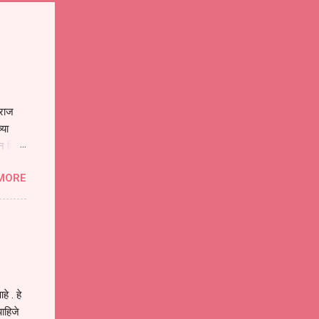
ाराज
्या
िन जिवा
ा मानव
MORE
या
ीवनातील
प मोठा
े . हे
ाहिजे