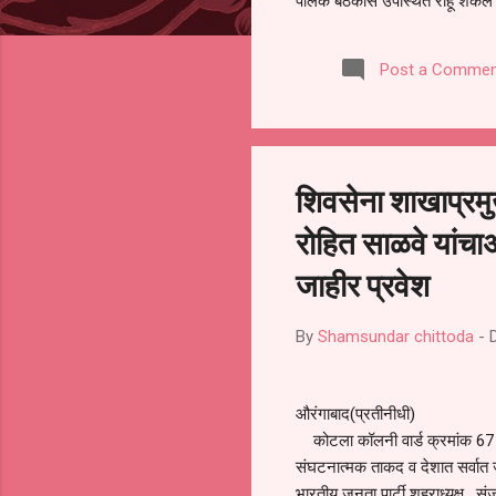
पालक बैठकीस उपस्थित राहू शकले ना
करण्यात आला आहे. यामुळे संबंधित 
समितीची फेरनिवडणूक घेण्यात यावी,
Post a Commen
जालना तसेच तालुका शिक्षण अधिकारी
लक्ष लागले आहे. या न...
शिवसेना शाखाप्रमु
रोहित साळवे यांचाअ
जाहीर प्रवेश
By
Shamsundar chittoda
-
औरंगाबाद(प्रतीनीधी)
कोटला कॉलनी वार्ड क्रमांक 67 चे 
संघटनात्मक ताकद व देशात सर्वात
भारतीय जनता पार्टी शहराध्यक्ष . सं