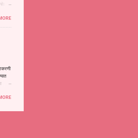
असेल
ा
MORE
होईल .
ने या
 पात्र
ण
ःखी आहे
्रकरणी
्यात
ा
े पोलीस
MORE
ांनी
 त्या
्यातील
ा
गत