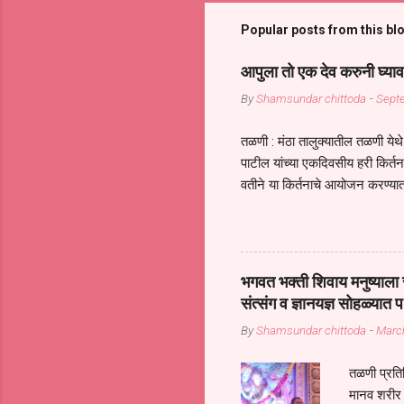
Popular posts from this bl
आपुला तो एक देव करुनी घ्याव
By
Shamsundar chittoda
-
Sept
तळणी : मंठा तालुक्यातील तळणी येथे 
पाटील यांच्या एकदिवसीय हरी किर्
वतीने या किर्तनाचे आयोजन करण्यात
सुख नोहे* *येरती माईक दुःखाची 
जातीच्या परीक्षेचा काळ आहे धर्म
महामारीतून जर आपल्याला वाचायचे 
सप्रदायच खूप मोठा आधार आहे सध्
भगवत भक्ती शिवाय मनुष्याला स
गरजा कीती कमी आहेत यांची जाणीव आ
संत्संग व ज्ञानयज्ञ सोहळ्यात प
आधार असते परतू आज काल तीच स
By
Shamsundar chittoda
-
Marc
तळणी प्रतिन
मानव शरीर 