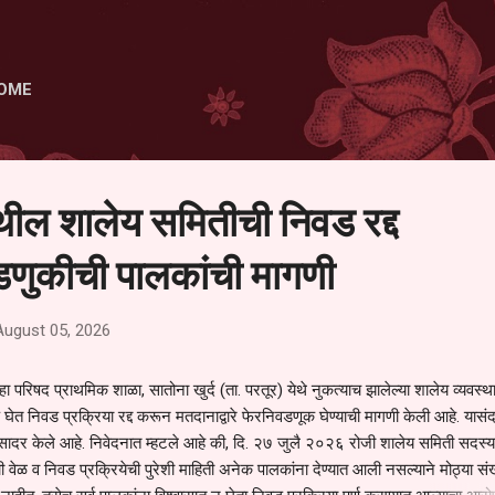
Skip to main content
OME
ेथील शालेय समितीची निवड रद्द
णुकीची पालकांची मागणी
August 05, 2026
हा परिषद प्राथमिक शाळा, सातोना खुर्द (ता. परतूर) येथे नुकत्याच झालेल्या शालेय व्यवस्
 घेत निवड प्रक्रिया रद्द करून मतदानाद्वारे फेरनिवडणूक घेण्याची मागणी केली आहे. यासंदर
न सादर केले आहे. निवेदनात म्हटले आहे की, दि. २७ जुलै २०२६ रोजी शालेय समिती सदस्या
वेळ व निवड प्रक्रियेची पुरेशी माहिती अनेक पालकांना देण्यात आली नसल्याने मोठ्या संख्