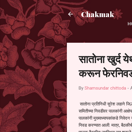
Chakmak
H
सातोना खुर्द य
करून फेरनिवड
By
Shamsundar chittoda
-
सातोना प्रतिनिधी सुरेश लहाने जिल्
समितीच्या निवडीवर पालकांनी आक्षेप
पालकांनी मुख्याध्यापकांकडे निवेद
निवड करण्यात आली. मात्र, बैठकीची 