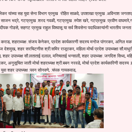
कर यांच्या सह युवा सेना विभाग प्रमुख रोहित साळवे, उपशाखा प्रमुख .अविनाश जगताप
. साजन भद्रे, गटप्रमुख .शरद गवळी, गटप्रमुख .रुपेश खरे, गटप्रमुख .प्रवीण वाघमारे,
्दीपक गोडसे, सहगट प्रमुख राहुल विश्वासू या सर्व शिवसेना पदाधिकाऱ्यांनी भारतीय जनता प
ड, शहराध्यक्ष .संजय केनेकर, प्रदेश कार्यकारणी सदस्य मनोज पांगरकर, अनिल मकर
.एजाज देशमुख, शहर सरचिटणीस श्री.समिर राजूरकर, महिला मोर्चा प्रदेश उपाध्यक्षा सौ.माधुर
ये, शहर उपाध्यक्ष सौ.लताताई दलाल, मनिषाताई भन्साली, शहर उपाध्यक्ष .जगदिश सिध्द, मह
दकर, अनुसूचित जाती मोर्चा शहराध्यक्ष श्री.बबन नरवडे, मोर्चा प्रदेश कार्यकारिणी सदस्य .हर
े, युवा शहर उपाध्यक्ष .पवन सोनवणे, .चंपक गायकवाड,