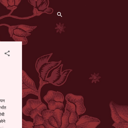
थापन
्भात
ंची
येने