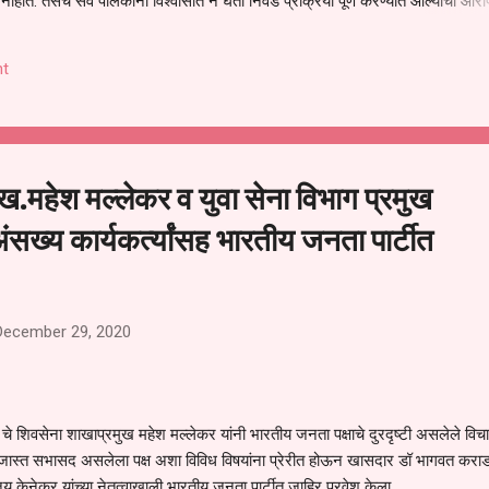
हीत. तसेच सर्व पालकांना विश्वासात न घेता निवड प्रक्रिया पूर्ण करण्यात आल्याचा आरो
निवड अमान्य करून ती रद्द करण्यात यावी आणि सर्व पालकांच्या उपस्थितीत मतदान पद्धतीने
 अशी मागणी पालकांनी केली आहे. या निवेदनाच्या प्रती जिल्हा शिक्षण अधिकारी (प्राथमिक
t
, परतूर यांनाही पाठविण्यात आल्या असून प्रशासन याबाबत काय निर्णय घेते, याकडे पालका
ख.महेश मल्लेकर व युवा सेना विभाग प्रमुख
ंसख्य कार्यकर्त्यांसह भारतीय जनता पार्टीत
December 29, 2020
शिवसेना शाखाप्रमुख महेश मल्लेकर यांनी भारतीय जनता पक्षाचे दुरदृष्टी असलेले विचा
 जास्त सभासद असलेला पक्ष अशा विविध विषयांना प्रेरीत होऊन खासदार डॉ भागवत कराड
जय केनेकर यांच्या नेतृत्वाखाली भारतीय जनता पार्टीत जाहिर प्रवेश केला.