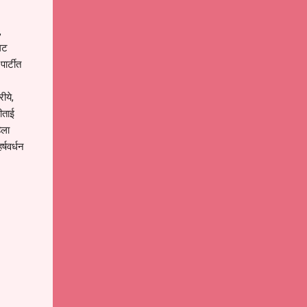
,
गट
ार्टीत
ीये,
ीताई
िला
्षवर्धन