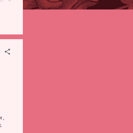
पही
 शालेय
),
ंचे
र ,
,