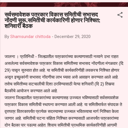
आल्याचा आरोपही करण्यात आला आहे. यामुळे संबंधित निवड अमान्य करून ती रद्द
करण्यात यावी आणि सर्व पालकांच्या उपस्थितीत मतदान पद्धतीने शालेय समितीची
सर्वसमावेशक पत्रकार विकास समितीची सभासद
फेरनिवडणूक घेण्यात यावी, अशी मागणी पालकांनी केली आहे. या निवेदनाच्या प्रती
नोंदणी सुरू,समितीची कार्यकारिणी होणार निश्‍चित;
जिल्हा शिक्षण अधिकारी (प्राथमिक), जालना तसेच तालुका शिक्षण अधिकारी,
शनिवारी बैठक
परतूर यांनाही पाठविण्यात आल्या असून प्रशासन याबाबत काय निर्णय घेते, याकडे
पालकांचे लक्ष लागले आहे. या न...
By
Shamsundar chittoda
-
December 29, 2020
जालना । प्रतिनिधी - जिल्ह्यातील पत्रकारांच्या कल्याणासाठी नव्याने उभा राहत
असलेल्या सर्वसमावेशक पत्रकार विकास समितीच्या सभासद नोंदणीला मंगळवार (दि
29) पासून सुरुवात होत आहे. या समितीची कार्यकारिणीही लवकरच निश्‍चित होणार
असून इच्छुकांनी सभासद नोंदणीचा लाभ घ्यावा असे आवाहन करण्यात आले आहे.
तसेच समितीच्या वाटचालीची दिशा ठरविण्यासाठी येत्या शनिवारी (दि 2) तिसर्‍या
बैठकीचे आयोजन करण्यात आले आहे.
जालना जिल्ह्यातील पत्रकारांच्या कल्याणासह उज्ज्वल भविष्यासाठी सर्वसमावशेक
पत्रकार विकास समितीची स्थापना करण्यात आली आहे. या समितीमार्फत संपादक ते
वृत्तपत्र वितरकापर्यंत प्रत्येक सदस्याच्या उज्ज्वल भवितव्याचा मार्ग निश्‍चित केला
जाणार आहे. समितीची घटना संहिता निश्‍चित करण्यासाठी आजपर्यंत पत्रकारांच्या
दोन बैठका पार पडल्या आहेत. शिवाय समितीची प्राथमिक कार्यकारिणीही आगामी