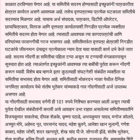
काळात ठरविण्यात येणार आहे. या समितीचे सदस्य होण्यासाठी इच्छुकांनी पत्रकारीता
क्षेत्रात कार्यरत असणे आवश्यक आहे. तसेच वृत्तपत्राच्या प्रत्येक घटकाला समितीचे
सदस्यत्व मिळणार आहे. याचाच अर्थ संपादक, पत्रकार, डिटीपी ऑपरेटर,
छायाचित्रकार, वितरक आणि वृत्तपत्र कार्यालयाशी निगडीत प्रत्येक व्यक्तीला
समितीचे सदस्य होता येणार आहे. त्यासाठी आवश्यक त्या कागदपत्रांची आणि
वरिष्ठांच्या परवानगीची गरज भासणार आहे. समितीमार्फत वृत्तपत्र क्षेत्राशी निगडीत
घटकांचे जीवनमान उंचावून प्रत्येकाला न्याय देता यावा यासाठी कार्य उभे केले जात
आहे. सदस्य नोंदणी हा समितीचा पहिला टप्पा असून या टप्प्याची मंगळवारपासून
सुरुवात होत आहे. त्याअंतर्गत इच्छुकांनी आवश्यक त्या बाबींची पुर्तता करून नोंदणी
करून घ्यावी. विशेष बाब म्हणजे इतर कुठल्याही संघटनेशी संबंधीत व्यक्तीला या
समितीचा सभासद होता येणार आहे. समितीसाठी भोकरदन नाका येथील दैनिक
जगमित्र कार्यालय येथे संतोष भुतेकर यांच्याकडे नाव नोंदणीसाठी अर्ज उपलब्ध
असणार आहे.
या नोंदणीसाठी सभासद वर्गणी ही 101 रुपये निश्‍चित करण्यात आली असून त्याची
पुर्तता देखील संबंधीतांनी करावी असे आवाहन उभा राहात असलेल्या समितीच्यावतीने
विजयकुमार सकलेचा, दीपक शेळके, कृष्णा पठाडे, अभयकुमार यादव, मनोज कोलते,
अच्युत मोरे, अहेमद नूर, पारसनंद यादव, महेश बुलगे, आयेशा खान मुलानी, गणेश
काबरा, महेश जोशी, शदर खानापुरे, शेख चांद पी.जे. सोनाजी झेंडे, संतोष भुतेकर,
शेख शकील, मनिष ढिलपे, मधुकर मुळे, सुनील खरात, गजानन वीर, बाबासाहेब शिंदे