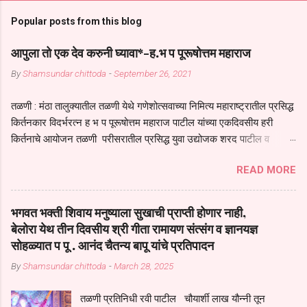
Popular posts from this blog
आपुला तो एक देव करुनी घ्यावा*-ह.भ प पूरूषोत्तम महाराज
By
Shamsundar chittoda
-
September 26, 2021
तळणी : मंठा तालुक्यातील तळणी येथे गणेशोत्सवाच्या निमित्य महाराष्ट्रातील प्रसिद्ध
किर्तनकार विदर्भरत्न ह भ प पूरूषोत्तम महाराज पाटील यांच्या एकदिवसीय हरी
किर्तनाचे आयोजन तळणी परीसरातील प्रसिद्ध युवा उद्योजक शरद पाटील व
भगवान देशमुख याच्या वतीने या किर्तनाचे आयोजन करण्यात आले होते जगदगुरु
READ MORE
तुकाराम महाराज यांच्या *आपुला तो एक देव करुनी घ्यावा* *तेणे विन जिवा सुख
नोहे* *येरती माईक दुःखाची जनीती* *नाही आदी अंती अवसान* या अभंगावर
सुंदर निरूपण केले सध्य स्थितीचा काळ हा मानव जातीच्या परीक्षेचा काळ आहे
भगवत भक्ती शिवाय मनुष्याला सुखाची प्राप्ती होणार नाही,
धर्ममंडपात बसलेली लोक ही खरच भाग्यवान आहेत कोरोना सारख्या महामारीत आपंण
बेलोरा येथ तीन दिवसीय श्री गीता रामायण संत्संग व ज्ञानयज्ञ
जिवंत आहोत या महामारीतून जर आपल्याला वाचायचे असेल तर धार्मीक विचाराचा
सोहळ्यात प पू . आनंद चैतन्य बापू यांचे प्रतिपादन
आधार आपल्याला घ्यावाच लागेल महामारीच्या काळात वारकरी सप्रदायच खूप मोठा
By
Shamsundar chittoda
-
March 28, 2025
आधार आहे सध्य स्थितीत मानव जातीची मानसीक अवस्था सक्षम असणे गरजेचे आहे
कोरोना ने मानवी जीवनातील गरजा कीती कमी आहेत यांची जाणीव आपल्या
तळणी प्रतिनिधी रवी पाटील चौयार्शी लाख यौन्नी तून
सगळ्याना करून दीली आहे मनुष्याच्या आयुष्यातील नामसाधना ही त्याच्यासाठी खूप