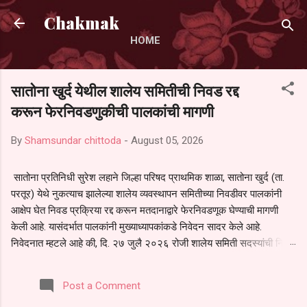
Skip to main content
Chakmak
HOME
सातोना खुर्द येथील शालेय समितीची निवड रद्द
करून फेरनिवडणुकीची पालकांची मागणी
By
Shamsundar chittoda
-
August 05, 2026
सातोना प्रतिनिधी सुरेश लहाने जिल्हा परिषद प्राथमिक शाळा, सातोना खुर्द (ता.
परतूर) येथे नुकत्याच झालेल्या शालेय व्यवस्थापन समितीच्या निवडीवर पालकांनी
आक्षेप घेत निवड प्रक्रिया रद्द करून मतदानाद्वारे फेरनिवडणूक घेण्याची मागणी
केली आहे. यासंदर्भात पालकांनी मुख्याध्यापकांकडे निवेदन सादर केले आहे.
निवेदनात म्हटले आहे की, दि. २७ जुलै २०२६ रोजी शालेय समिती सदस्यांची निवड
करण्यात आली. मात्र, बैठकीची वेळ व निवड प्रक्रियेची पुरेशी माहिती अनेक
पालकांना देण्यात आली नसल्याने मोठ्या संख्येने पालक बैठकीस उपस्थित राहू शकले
Post a Comment
नाहीत. तसेच सर्व पालकांना विश्वासात न घेता निवड प्रक्रिया पूर्ण करण्यात