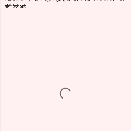
यांनी केले आहे.
C
o
m
m
e
n
t
s