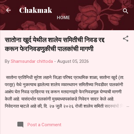
Skip to main content
Chakmak
HOME
सातोना खुर्द येथील शालेय समितीची निवड रद्द
करून फेरनिवडणुकीची पालकांची मागणी
By
Shamsundar chittoda
-
August 05, 2026
सातोना प्रतिनिधी सुरेश लहाने जिल्हा परिषद प्राथमिक शाळा, सातोना खुर्द (ता.
परतूर) येथे नुकत्याच झालेल्या शालेय व्यवस्थापन समितीच्या निवडीवर पालकांनी
आक्षेप घेत निवड प्रक्रिया रद्द करून मतदानाद्वारे फेरनिवडणूक घेण्याची मागणी
केली आहे. यासंदर्भात पालकांनी मुख्याध्यापकांकडे निवेदन सादर केले आहे.
निवेदनात म्हटले आहे की, दि. २७ जुलै २०२६ रोजी शालेय समिती सदस्यांची निवड
करण्यात आली. मात्र, बैठकीची वेळ व निवड प्रक्रियेची पुरेशी माहिती अनेक
पालकांना देण्यात आली नसल्याने मोठ्या संख्येने पालक बैठकीस उपस्थित राहू शकले
Post a Comment
नाहीत. तसेच सर्व पालकांना विश्वासात न घेता निवड प्रक्रिया पूर्ण करण्यात