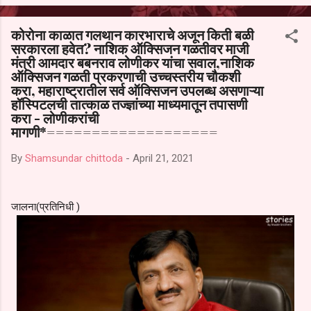
आल्याचा आरोपही करण्यात आला आहे. यामुळे संबंधित निवड अमान्य करून ती रद्द
करण्यात यावी आणि सर्व पालकांच्या उपस्थितीत मतदान पद्धतीने शालेय समितीची
कोरोना काळात गलथान कारभाराचे अजून किती बळी
फेरनिवडणूक घेण्यात यावी, अशी मागणी पालकांनी केली आहे. या निवेदनाच्या प्रती
सरकारला हवेत? नाशिक ऑक्सिजन गळतीवर माजी
जिल्हा शिक्षण अधिकारी (प्राथमिक), जालना तसेच तालुका शिक्षण अधिकारी,
मंत्री आमदार बबनराव लोणीकर यांचा सवाल,नाशिक
परतूर यांनाही पाठविण्यात आल्या असून प्रशासन याबाबत काय निर्णय घेते, याकडे
ऑक्सिजन गळती प्रकरणाची उच्चस्तरीय चौकशी
पालकांचे लक्ष लागले आहे. या न...
करा, महाराष्ट्रातील सर्व ऑक्सिजन उपलब्ध असणाऱ्या
हॉस्पिटलची तात्काळ तज्ज्ञांच्या माध्यमातून तपासणी
करा - लोणीकरांची
मागणी*===================
By
Shamsundar chittoda
-
April 21, 2021
जालना(प्रतिनिधी )