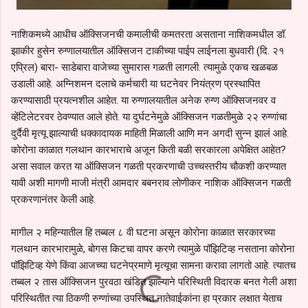
नाशिकमध्ये आधीच ऑक्सिजनची कमालीची कमतरता असताना नाशिकमधील डॉ.
झाकीर हुसेन रुग्णालयातील ऑक्सिजन टाकीच्या पाईप लाईनला बुधवारी (दि. २१
एप्रिल) बारा- साडेबारा वाजेच्या सुमारास गळती लागली. त्यामुळे एकच खळबळ
उडाली आहे. अग्निशमन दलाचे कर्मचारी या घटनेवर नियंत्रण प्रस्थापित
करण्यासाठी प्रयत्नशील आहेत. या रुग्णालयातील अनेक रुग्ण ऑक्सिजनवर व
व्हेंटिलेटरवर ठेवण्यात आले होते. या दुर्घटनेमुळे ऑक्सिजन गळतीमुळे २२ रुग्णांचा
दुर्दैवी मृत्यू झाल्याची धक्कादायक माहिती मिळाली आणि मन अगदी सुन्न झालं आहे.
कोरोना काळात गलथान कारभाराचे अजून किती बळी सरकारला अपेक्षित आहेत?
असा सवाल करत या ऑक्सिजन गळती प्रकरणाची उच्चस्तरीय चौकशी करण्यात
यावी अशी मागणी माजी मंत्री आमदार बबनराव लोणीकर नाशिक ऑक्सिजन गळती
प्रकरणानंतर केली आहे.
मागील २ महिन्यातील हि तब्बल ८ वी घटना असून कोरोना काळात सरकारच्या
गलथान कारभारामुळे, बोगस किटचा वापर करणे त्यामुळे पॉझिटिव्ह नसताना कोरोना
पॉझिटिव्ह येणे किंवा आजच्या घटनेप्रमाणे मृत्यूचा सामना करावा लागतो आहे. त्यातच
तब्बल २ तास ऑक्सिजन पुरवठा खंडित झाल्याने परिस्थिती विदारक बनत गेली अशा
परिस्थितीत त्या ठिकणी रुग्णांच्या उपस्थित नातेवाईकांना हा प्रकार लक्षात येताच