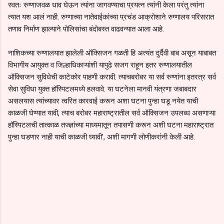
स्वतः रुग्णाजवळ धाव घेऊन त्यांना जागवण्याचा प्रयत्न त्यांनी केला परंतु त्यांना
त्यात यश आलं नाही. रुग्णाच्या नातेवाईकांच्या प्रचंड आक्रोशाने रुग्णालय परिसरात
तणाव निर्माण झाल्याने पोलिसांचा बंदोबस्त वाढवन्यात आला आहे.
नाशिकच्या रुग्णालयात झालेली ऑक्सिजन गळती हि अत्यंत दुर्दैवी बाब असून याबाबत
विभागीय आयुक्त व जिल्हाधिकाऱ्यांशी यापुढे सजग राहून इतर रुग्णालयातील
ऑक्सिजन सुविधेची काटेकोर पाहणी करावी. त्याचबरोबर या सर्व रुग्णांना इतरत्र सर्व
सेवा सुविधा युक्त हॉस्पिटलमध्ये हलवावे. या घटनेला मानवी यंत्रणा जबाबदार
असलयास त्यांच्यावर त्वरित कारवाई करून अशा घटना पुन्हा घडू नयेत याची
काळजी घेण्यात यावी, त्याच बरोबर महाराष्ट्रातील सर्व ऑक्सिजन उपलब्ध असणाऱ्या
हॉस्पिटलची तात्काळ तज्ज्ञांच्या माध्यमातून तपासणी करून अशी घटना महाराष्ट्रात
पुन्हा घडणार नाही याची काळजी घ्यावी’, अशी मागणी लोणीकरांनी केली आहे.
C
o
m