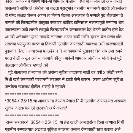
करिता सर्वप्रथम आपण आपल्या आमदार फंडाचा निधी या कामासाठी खर्च करीत
असल्याचे सांगितले कोरोना चा वाढता प्रादुर्भाव ग्रामीण भागामध्ये वाढती लोकसंख्या
ही गोष्ट लक्षात घेऊन आपण हा निर्णय घेतला असल्याचे ते म्हणाले पुढे बोलताना ते
म्हणाले की जिल्ह्यातील तालुका स्तरावर कोविड हॉस्पिटल नसल्यामुळे रुग्णांना थेट
जालन्याला जावे लागते त्यामुळे जिल्ह्यावरील रुग्णालयात बेड भेटणे कठीण होते बेड
अभावी अनेकांना प्राण गमवावे लागतात आपण याची गंभीर दखल घेत यासंदर्भात
सततचा पाठपुरावा करत या ठिकाणी ग्रामीण रुग्णांसाठी व्यवस्था उभी करण्यासाठी
पुढाकार घेतला आधारवड फाउंडेशन ने या कामामध्ये पुढाकार घेत पाच लक्ष रुपये
मदत केली असून त्यांच्या कामाचे कौतुक यावेळी आमदार लोणीकर यांनी केले पुढे
बोलताना लोणीकर म्हणाले की
पुढे बोलताना ते म्हणाले की अरोग्य सुविधा वाढवण्या साठी दर वर्षी 2 कोटी रुपये
निधी खर्च करण्याची परवानगी सरकार ने द्यावी जेणे करून उत्तम आरोग्य सुविधा
जनतेला उपलब्ध होतील असेही ते म्हणाले
======================
*3054 व 25/15 चा आमदारांना देण्यात येणारा निधी ग्रामीण रुग्णालयात अद्यावत
सुविधा वाढवण्यासाठी सरकाने खर्च करावा*
=======================
राज्य सरकारने 3054 व 25/ 15 या हेड खाली आमदारांना दिला जाणारा निधी
ग्रामीण रुग्णालयात अद्यावत सुविधा उपलब्ध करून देण्यासाठी खर्च करावा असे