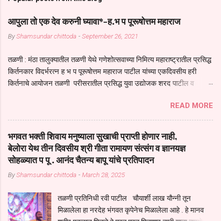
आपुला तो एक देव करुनी घ्यावा*-ह.भ प पूरूषोत्तम महाराज
By
Shamsundar chittoda
-
September 26, 2021
तळणी : मंठा तालुक्यातील तळणी येथे गणेशोत्सवाच्या निमित्य महाराष्ट्रातील प्रसिद्ध
किर्तनकार विदर्भरत्न ह भ प पूरूषोत्तम महाराज पाटील यांच्या एकदिवसीय हरी
किर्तनाचे आयोजन तळणी परीसरातील प्रसिद्ध युवा उद्योजक शरद पाटील व
भगवान देशमुख याच्या वतीने या किर्तनाचे आयोजन करण्यात आले होते जगदगुरु
READ MORE
तुकाराम महाराज यांच्या *आपुला तो एक देव करुनी घ्यावा* *तेणे विन जिवा सुख
नोहे* *येरती माईक दुःखाची जनीती* *नाही आदी अंती अवसान* या अभंगावर
सुंदर निरूपण केले सध्य स्थितीचा काळ हा मानव जातीच्या परीक्षेचा काळ आहे
भगवत भक्ती शिवाय मनुष्याला सुखाची प्राप्ती होणार नाही,
धर्ममंडपात बसलेली लोक ही खरच भाग्यवान आहेत कोरोना सारख्या महामारीत आपंण
बेलोरा येथ तीन दिवसीय श्री गीता रामायण संत्संग व ज्ञानयज्ञ
जिवंत आहोत या महामारीतून जर आपल्याला वाचायचे असेल तर धार्मीक विचाराचा
सोहळ्यात प पू . आनंद चैतन्य बापू यांचे प्रतिपादन
आधार आपल्याला घ्यावाच लागेल महामारीच्या काळात वारकरी सप्रदायच खूप मोठा
By
Shamsundar chittoda
-
March 28, 2025
आधार आहे सध्य स्थितीत मानव जातीची मानसीक अवस्था सक्षम असणे गरजेचे आहे
कोरोना ने मानवी जीवनातील गरजा कीती कमी आहेत यांची जाणीव आपल्या
तळणी प्रतिनिधी रवी पाटील चौयार्शी लाख यौन्नी तून
सगळ्याना करून दीली आहे मनुष्याच्या आयुष्यातील नामसाधना ही त्याच्यासाठी खूप
मिळालेला हा नरदेह भंगवत कृपेनेच मिळालेला आहे . हे मानव
मोठा आधार असते परतू आज काल तीच साधना करण्याचा आळस आ...