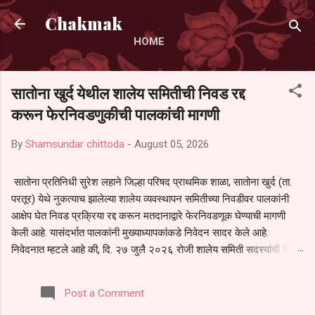
Skip to main content
Chakmak
HOME
सातोना खुर्द येथील शालेय समितीची निवड रद्द
करून फेरनिवडणुकीची पालकांची मागणी
By
Shamsundar chittoda
-
August 05, 2026
सातोना प्रतिनिधी सुरेश लहाने जिल्हा परिषद प्राथमिक शाळा, सातोना खुर्द (ता.
परतूर) येथे नुकत्याच झालेल्या शालेय व्यवस्थापन समितीच्या निवडीवर पालकांनी
आक्षेप घेत निवड प्रक्रिया रद्द करून मतदानाद्वारे फेरनिवडणूक घेण्याची मागणी
केली आहे. यासंदर्भात पालकांनी मुख्याध्यापकांकडे निवेदन सादर केले आहे.
निवेदनात म्हटले आहे की, दि. २७ जुलै २०२६ रोजी शालेय समिती सदस्यांची निवड
करण्यात आली. मात्र, बैठकीची वेळ व निवड प्रक्रियेची पुरेशी माहिती अनेक
पालकांना देण्यात आली नसल्याने मोठ्या संख्येने पालक बैठकीस उपस्थित राहू शकले
Post a Comment
नाहीत. तसेच सर्व पालकांना विश्वासात न घेता निवड प्रक्रिया पूर्ण करण्यात