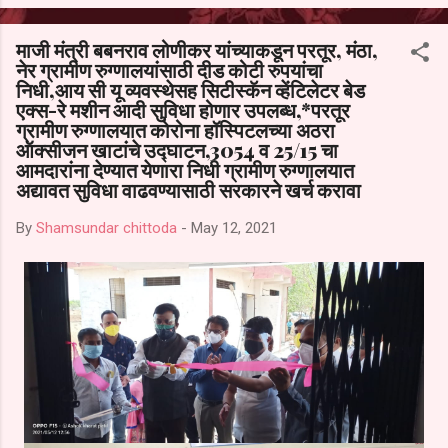
आल्याचा आरोपही करण्यात आला आहे. यामुळे संबंधित निवड अमान्य करून ती रद्द
करण्यात यावी आणि सर्व पालकांच्या उपस्थितीत मतदान पद्धतीने शालेय समितीची
माजी मंत्री बबनराव लोणीकर यांच्याकडून परतूर, मंठा,
फेरनिवडणूक घेण्यात यावी, अशी मागणी पालकांनी केली आहे. या निवेदनाच्या प्रती
नेर ग्रामीण रुग्णालयांसाठी दीड कोटी रुपयांचा
जिल्हा शिक्षण अधिकारी (प्राथमिक), जालना तसेच तालुका शिक्षण अधिकारी,
निधी,आय सी यू व्यवस्थेसह सिटीस्कॅन व्हेंटिलेटर बेड
परतूर यांनाही पाठविण्यात आल्या असून प्रशासन याबाबत काय निर्णय घेते, याकडे
एक्स-रे मशीन आदी सुविधा होणार उपलब्ध,*परतूर
पालकांचे लक्ष लागले आहे. या न...
ग्रामीण रुग्णालयात कोरोना हॉस्पिटलच्या अठरा
ऑक्सीजन खाटांचे उद्घाटन,3054 व 25/15 चा
आमदारांना देण्यात येणारा निधी ग्रामीण रुग्णालयात
अद्यावत सुविधा वाढवण्यासाठी सरकारने खर्च करावा
By
Shamsundar chittoda
-
May 12, 2021