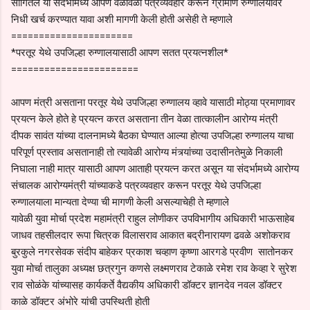
सांगितले या संदर्भामध्ये आपण वेळोवेळी पत्रव्यवहार करून ग्रामीण रुग्णालयावर
निधी खर्च करण्यात यावा अशी मागणी केली होती असेही ते म्हणाले
======================
*परतूर येथे उपजिल्हा रुग्णालयासाठी आपण सतत प्रयत्नशील*
=======================
आपण मंत्री असताना परतूर येथे उपजिल्हा रुग्णालय व्हावे यासाठी मोठ्या प्रमाणावर
प्रयत्न केले होते हे प्रयत्न करत असताना तीन वेळा तात्कालीन आरोग्य मंत्री
दीपक सावंत यांच्या दालनामध्ये बैठका घेण्यात आल्या होत्या उपजिल्हा रुग्णालय याचा
परिपूर्ण प्रस्ताव असतानाही तो त्यावेळी आरोग्य मंत्र्यांच्या उदासीनतेमुळे निकाली
निघाला नाही मात्र यासाठी आपण आताही प्रयत्न करत असून या संदर्भामध्ये आरोग्य
संचालक आरोग्यमंत्री यांच्याकडे पत्रव्यवहार करून परतूर येथे उपजिल्हा
रुग्णालयाला मान्यता देण्या ची मागणी केली असल्याचेही ते म्हणाले
यावेळी युवा मोर्चा प्रदेश महामंत्री राहुल लोणीकर उपविभागीय अधिकारी भाऊसाहेब
जाधव तहसीलदार रूपा चित्रक विलासराव आकात बद्रीनारायण ढवळे अशोकराव
बुरकुले नगरसेवक संदीप बाहेकर प्रकाश चव्हाण कृष्णा आरगडे प्रवीण सातोनकर
युवा मोर्चा तालुका अध्यक्ष छत्रगुन कणसे लक्ष्मणराव टेकाळे रमेश राव केव्हा रे सुरेश
राव सोळंके यांच्यासह कार्यकर्ते वैद्यकीय अधिकारी डॉक्टर ज्ञानदेव नवल डॉक्टर
काळे डॉक्टर अंभोरे यांची उपस्थिती होती