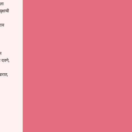
ाला
क्षाची
राव
स
ब दवणे,
खरात,