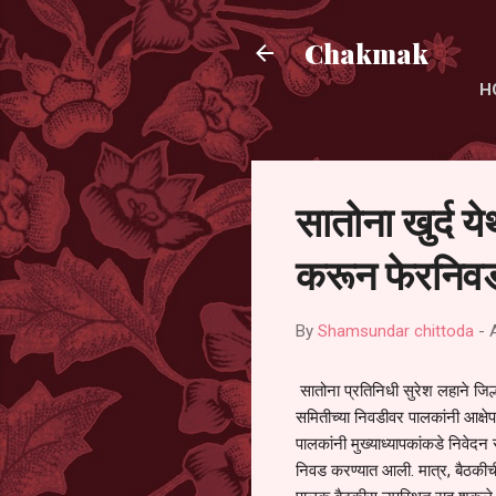
Chakmak
H
सातोना खुर्द य
करून फेरनिवड
By
Shamsundar chittoda
-
सातोना प्रतिनिधी सुरेश लहाने जिल्
समितीच्या निवडीवर पालकांनी आक्षेप
पालकांनी मुख्याध्यापकांकडे निवेद
निवड करण्यात आली. मात्र, बैठकीची 