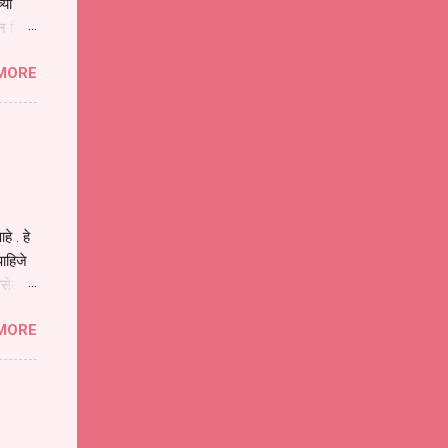
्या
िन जिवा
ा मानव
MORE
या
ीवनातील
प मोठा
े . हे
ाहिजे
असेल
ा
MORE
होईल .
ने या
 पात्र
ण
ःखी आहे