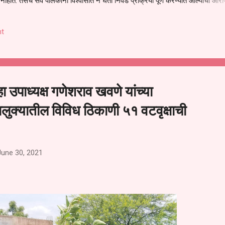
हीत. तसेच सर्व पालकांना विश्वासात न घेता निवड प्रक्रिया पूर्ण करण्यात आल्याचा आरो
निवड अमान्य करून ती रद्द करण्यात यावी आणि सर्व पालकांच्या उपस्थितीत मतदान पद्धतीने
 अशी मागणी पालकांनी केली आहे. या निवेदनाच्या प्रती जिल्हा शिक्षण अधिकारी (प्राथमिक
t
, परतूर यांनाही पाठविण्यात आल्या असून प्रशासन याबाबत काय निर्णय घेते, याकडे पालका
 उपाध्यक्ष गणेशराव खवणे यांच्या
ालुक्यातील विविध ठिकाणी ५१ वटवृक्षाची
June 30, 2021