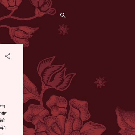
थापन
्भात
ंची
येने