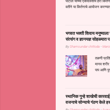
पाटील यांच्या एकदिवसीय हरी किर्
वतीने या किर्तनाचे आयोजन करण्यात
सुख नोहे* *येरती माईक दुःखाची 
जातीच्या परीक्षेचा काळ आहे धर्म
महामारीतून जर आपल्याला वाचायचे 
सप्रदायच खूप मोठा आधार आहे सध्
भगवत भक्ती शिवाय मनुष्याला स
गरजा कीती कमी आहेत यांची जाणीव आ
संत्संग व ज्ञानयज्ञ सोहळ्यात प
आधार असते परतू आज काल तीच स
By
Shamsundar chittoda
-
Marc
तळणी प्रतिन
मानव शरीर 
पाप आणि पुण
तर तुम्हाला 
शरिराला इंत
चार कुपा या
नरदेहाचा उद
स्थानिक गुन्हे शाखेची कार
शिष्य आनंद
वजनाचे सोन्याचे गंठण केले ह
संत्संगाचे
By
Shamsundar chittoda
-
Augus