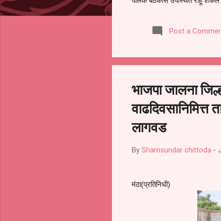
पालक बैठकीस उपस्थित राहू शकले ना
करण्यात आला आहे. यामुळे संबंधित 
समितीची फेरनिवडणूक घेण्यात यावी,
Post a Commen
जालना तसेच तालुका शिक्षण अधिकारी
लक्ष लागले आहे. या न...
भाजपा जालना जिल्हा
वाढदिवसानिमित्त त
लागवड
By
Shamsundar chittoda
-
मंठा(प्रतिनिधी)