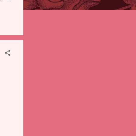
पही
 शालेय
),
ंचे