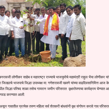
नरावजी लोणीकर साहेब व महाराष्ट्र राज्याचे भाजयुमोचे महामंत्री राहुल भैया लोणीकर यां
 जिल्ह्याचे भाजपाचे जिल्हा उपाध्यक्ष मा. गणेशरावजी खवणे यांच्या वाढदिवसानिमित्त आज क
येथील जिल्हा परिषद शाळा तसेच गायरान जमीन परिसरात वृक्षारोपणाचा कार्यक्रम घेण्यात 
 लागवड करण्यात आली.
सून गावातील प्रत्येक तरुण महिला सर्व शेतकरी बांधवांनी वृक्ष संगोपन करावे गाव परिस