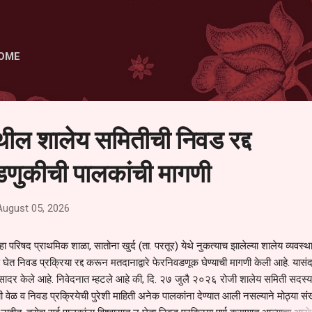
Skip to main content
OME
ेथील शालेय समितीची निवड रद्द
णुकीची पालकांची मागणी
August 05, 2026
हा परिषद प्राथमिक शाळा, सातोना खुर्द (ता. परतूर) येथे नुकत्याच झालेल्या शालेय व्यवस्
 घेत निवड प्रक्रिया रद्द करून मतदानाद्वारे फेरनिवडणूक घेण्याची मागणी केली आहे. यासंदर
न सादर केले आहे. निवेदनात म्हटले आहे की, दि. २७ जुलै २०२६ रोजी शालेय समिती सदस्या
वेळ व निवड प्रक्रियेची पुरेशी माहिती अनेक पालकांना देण्यात आली नसल्याने मोठ्या संख्