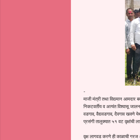
-
माजी मंत्री तथा विद्यमान आमदार बब
निकटवर्तीय व अत्यंत विश्वासू जालना
वडगाव, वैद्यवडगाव, देेेवगाव खवणे 
प्रसंगी तालुक्यात ५१ वट वृक्षांची
वृक्ष लागवड करणे ही काळाची गरज अ