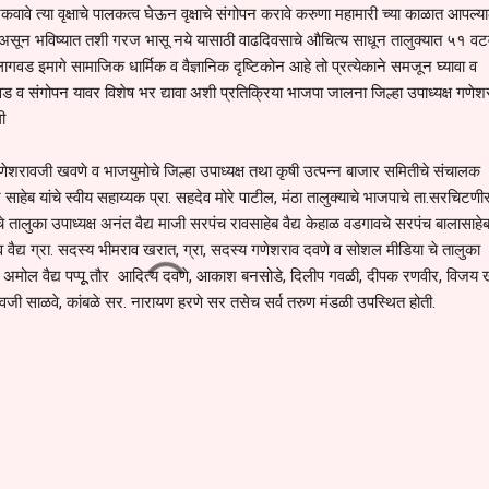
कवावे त्या वृक्षाचे पालकत्व घेऊन वृक्षाचे संगोपन करावे करुणा महामारी च्या काळात आपल्य
न भविष्यात तशी गरज भासू नये यासाठी वाढदिवसाचे औचित्य साधून तालुक्यात ५१ वटवृ
 इमागे सामाजिक धार्मिक व वैज्ञानिक दृष्टिकोन आहे तो प्रत्येकाने समजून घ्यावा व
गवड व संगोपन यावर विशेष भर द्यावा अशी प्रतिक्रिया भाजपा जालना जिल्हा उपाध्यक्ष गणेश
ी
ष गणेशरावजी खवणे व भाजयुमोचे जिल्हा उपाध्यक्ष तथा कृषी उत्पन्न बाजार समितीचे संचालक
ेब यांचे स्वीय सहाय्यक प्रा. सहदेव मोरे पाटील, मंठा तालुक्याचे भाजपाचे ता.सरचिटणी
चे तालुका उपाध्यक्ष अनंत वैद्य माजी सरपंच रावसाहेब वैद्य केहाळ वडगावचे सरपंच बालासाहे
 वैद्य ग्रा. सदस्य भीमराव खरात, ग्रा, सदस्य गणेशराव दवणे व सोशल मीडिया चे तालुका
अमोल वैद्य पप्पूू तौर आदित्य दवणे, आकाश बनसोडे, दिलीप गवळी, दीपक रणवीर, विजय 
रावजी साळवे, कांबळे सर. नारायण हरणे सर तसेच सर्व तरुण मंडळी उपस्थित होती.