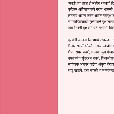
व्यक्ती एक झाड ही मोहीम राबवावी टि
कृत्रिम ऑक्सिजनची गरज भासली असू
लागवड आपण करत आहोत वटवृक्ष लागवड
समाजहितासाठी प्रत्येकाने वृक्ष ला
खवणे यांनी वृक्ष लागवडी प्रसंगी दिल
प्रसंगी जालना जिल्ह्याचे उपाध्यक्
विलासरावजी घोडके तसेच लोणीकर साह
शेषनारायण दवणे, भाजपाा युवा मोर्चा
उपसरपंच सुंदरराव दवणे, शिवाजीराव
संयोजक ओंकार नाईक अंकुश वैद्यय 
राजू साळवे, दत्ता साळवे, व नामदेव
C
o
m