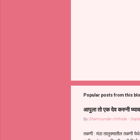
Popular posts from this bl
आपुला तो एक देव करुनी घ्याव
By
Shamsundar chittoda
-
Sept
तळणी : मंठा तालुक्यातील तळणी येथे 