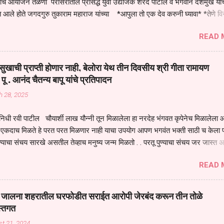
तनाचे आयोजन तळणी परीसरातील प्रसिद्ध युवा उद्योजक शरद पाटील व भगवान देशमुख याच
 आले होते जगदगुरु तुकाराम महाराज यांच्या *आपुला तो एक देव करुनी घ्यावा* *तेणे व
जनीती* *नाही आदी अंती अवसान* या अभंगावर सुंदर निरूपण केले सध्य स्थितीचा काळ ह
READ 
मंडपात बसलेली लोक ही खरच भाग्यवान आहेत कोरोना सारख्या महामारीत आपंण जिवंत आहोत 
असेल तर धार्मीक विचाराचा आधार आपल्याला घ्यावाच लागेल महामारीच्या काळात वारकरी
य स्थितीत मानव जातीची मानसीक अवस्था सक्षम असणे गरजेचे आहे कोरोना ने मानवी ज
ुखाची प्राप्ती होणार नाही, बेलोरा येथ तीन दिवसीय श्री गीता रामायण
पल्या सगळ्याना करून दीली आहे मनुष्याच्या आयुष्यातील नामसाधना ही त्याच्यासाठी खू
 पू . आनंद चैतन्य बापू यांचे प्रतिपादन
ाधना करण्याचा आळस आ...
h 28, 2025
िधी रवी पाटील चौयार्शी लाख यौन्नी तून मिळालेला हा नरदेह भंगवत कृपेनेच मिळालेला आह
एकदाच मिळते हे परत परत मिळणार नाही याचा उपयोग आपण भगवंत भक्ती साठी च केला प
्याचा संचय सारखे असतील तेव्हाच मनुष्य जन्म मिळतो . . परतू पुण्याचा संचय जर जास्त 
स्वर्गातील देवत्व प्राप्त झाल्याशिवाय राहणार नाही . मानव शरीर हे हिर्यापेक्षा अनमोल आहे त्य
READ 
र सुंगधाचे व्यसन लागण्यापेक्षा भगवत भंक्ती चे व व्यसन लावा म्हणजे या नरदेहाचा उपयोग 
 मनुष्यावर होत असतात यापैकी भगवत कृपा ही पुण्यवानालाच होत असते . भगवंताच्या भजना
्धार होतो गरज आहे त्याला मनापासून आळवण्याची असे प्रतिपादन प पू चेतन्य बापू याचे कृपा
वाई जालना शहरातील घरफोडीत सराईत आरोपी जेरबंद करून तीन तोळे
 चैतन्य बापू यांनी तळणी येथून जवळच असलेल्या बेलोरा येथे केले तीन दिवसीय गीतारामाय
स्तगत
 आयोजन करण्यात आले आहे . या कलयुगात प्रत्येक मनुष्य दुःखी आहे थोडे थोडे सगळेच दु
t 21, 2024