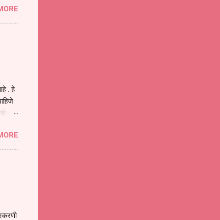
MORE
या
ीवनातील
प मोठा
े . हे
ाहिजे
असेल
ा
MORE
होईल .
ने या
 पात्र
ण
ःखी आहे
्रकरणी