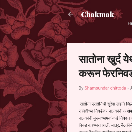
Chakmak
H
सातोना खुर्द य
करून फेरनिवड
By
Shamsundar chittoda
-
सातोना प्रतिनिधी सुरेश लहाने जिल्
समितीच्या निवडीवर पालकांनी आक्षेप
पालकांनी मुख्याध्यापकांकडे निवेद
निवड करण्यात आली. मात्र, बैठकीची 