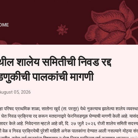
Skip to main content
OME
ेथील शालेय समितीची निवड रद्द
णुकीची पालकांची मागणी
August 05, 2026
हा परिषद प्राथमिक शाळा, सातोना खुर्द (ता. परतूर) येथे नुकत्याच झालेल्या शालेय व्यवस्
 घेत निवड प्रक्रिया रद्द करून मतदानाद्वारे फेरनिवडणूक घेण्याची मागणी केली आहे. यासंदर
न सादर केले आहे. निवेदनात म्हटले आहे की, दि. २७ जुलै २०२६ रोजी शालेय समिती सदस्या
वेळ व निवड प्रक्रियेची पुरेशी माहिती अनेक पालकांना देण्यात आली नसल्याने मोठ्या संख्