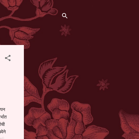
थापन
्भात
ंची
येने