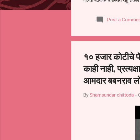
पालक बैठकीस उपस्थित राहू शकले ना
करण्यात आला आहे. यामुळे संबंधित 
समितीची फेरनिवडणूक घेण्यात यावी,
Post a Commen
जालना तसेच तालुका शिक्षण अधिकारी
लक्ष लागले आहे. या न...
१० हजार कोटीचे प
काही नाही, प्रत्यक
आमदार बबनराव लो
By
Shamsundar chittoda
-