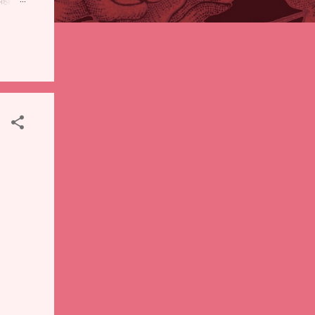
पही
 शालेय
),
ंचे