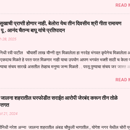
READ 
मंडपात बसलेली लोक ही खरच भाग्यवान आहेत कोरोना सारख्या महामारीत आपंण जिवंत आहोत 
असेल तर धार्मीक विचाराचा आधार आपल्याला घ्यावाच लागेल महामारीच्या काळात वारकरी
य स्थितीत मानव जातीची मानसीक अवस्था सक्षम असणे गरजेचे आहे कोरोना ने मानवी ज
ुखाची प्राप्ती होणार नाही, बेलोरा येथ तीन दिवसीय श्री गीता रामायण
पल्या सगळ्याना करून दीली आहे मनुष्याच्या आयुष्यातील नामसाधना ही त्याच्यासाठी खू
 पू . आनंद चैतन्य बापू यांचे प्रतिपादन
ाधना करण्याचा आळस आ...
h 28, 2025
िधी रवी पाटील चौयार्शी लाख यौन्नी तून मिळालेला हा नरदेह भंगवत कृपेनेच मिळालेला आह
एकदाच मिळते हे परत परत मिळणार नाही याचा उपयोग आपण भगवंत भक्ती साठी च केला प
्याचा संचय सारखे असतील तेव्हाच मनुष्य जन्म मिळतो . . परतू पुण्याचा संचय जर जास्त 
स्वर्गातील देवत्व प्राप्त झाल्याशिवाय राहणार नाही . मानव शरीर हे हिर्यापेक्षा अनमोल आहे त्य
READ 
र सुंगधाचे व्यसन लागण्यापेक्षा भगवत भंक्ती चे व व्यसन लावा म्हणजे या नरदेहाचा उपयोग 
 मनुष्यावर होत असतात यापैकी भगवत कृपा ही पुण्यवानालाच होत असते . भगवंताच्या भजना
्धार होतो गरज आहे त्याला मनापासून आळवण्याची असे प्रतिपादन प पू चेतन्य बापू याचे कृपा
वाई जालना शहरातील घरफोडीत सराईत आरोपी जेरबंद करून तीन तोळे
 चैतन्य बापू यांनी तळणी येथून जवळच असलेल्या बेलोरा येथे केले तीन दिवसीय गीतारामाय
स्तगत
 आयोजन करण्यात आले आहे . या कलयुगात प्रत्येक मनुष्य दुःखी आहे थोडे थोडे सगळेच दु
t 21, 2024
तुम्हाला कोणीच सुखी नजरेला येणार नाही . धनाने सुखी असतील पण शरीर व्याधी...
ीनिधी नरेश अन्ना जालना शहरातील अंबड चौफुली भागातील , योगेश नगर येथील चोरी प