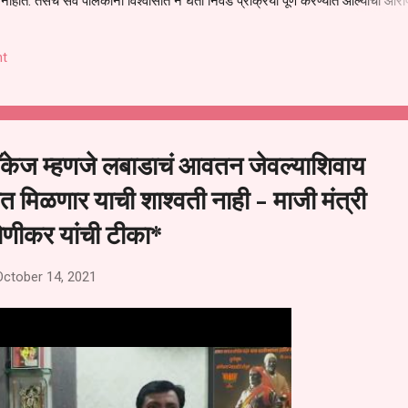
हीत. तसेच सर्व पालकांना विश्वासात न घेता निवड प्रक्रिया पूर्ण करण्यात आल्याचा आरो
निवड अमान्य करून ती रद्द करण्यात यावी आणि सर्व पालकांच्या उपस्थितीत मतदान पद्धतीने
 अशी मागणी पालकांनी केली आहे. या निवेदनाच्या प्रती जिल्हा शिक्षण अधिकारी (प्राथमिक
t
, परतूर यांनाही पाठविण्यात आल्या असून प्रशासन याबाबत काय निर्णय घेते, याकडे पालका
ॅकेज म्हणजे लबाडाचं आवतन जेवल्याशिवाय
्षात मिळणार याची शाश्वती नाही - माजी मंत्री
णीकर यांची टीका*
October 14, 2021