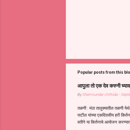
Popular posts from this bl
आपुला तो एक देव करुनी घ्याव
By
Shamsundar chittoda
-
Sept
तळणी : मंठा तालुक्यातील तळणी येथे 
पाटील यांच्या एकदिवसीय हरी किर्
वतीने या किर्तनाचे आयोजन करण्यात
सुख नोहे* *येरती माईक दुःखाची 