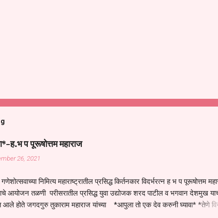
og
ा*-ह.भ प पूरूषोत्तम महाराज
ember 26, 2021
गणेशोत्सवाच्या निमित्य महाराष्ट्रातील प्रसिद्ध किर्तनकार विदर्भरत्न ह भ प पूरूषोत्तम मह
तनाचे आयोजन तळणी परीसरातील प्रसिद्ध युवा उद्योजक शरद पाटील व भगवान देशमुख याच
 आले होते जगदगुरु तुकाराम महाराज यांच्या *आपुला तो एक देव करुनी घ्यावा* *तेणे व
जनीती* *नाही आदी अंती अवसान* या अभंगावर सुंदर निरूपण केले सध्य स्थितीचा काळ ह