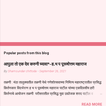
Popular posts from this blog
आपुला तो एक देव करुनी घ्यावा*-ह.भ प पूरूषोत्तम महाराज
By
Shamsundar chittoda
-
September 26, 2021
तळणी : मंठा तालुक्यातील तळणी येथे गणेशोत्सवाच्या निमित्य महाराष्ट्रातील प्रसिद्ध
किर्तनकार विदर्भरत्न ह भ प पूरूषोत्तम महाराज पाटील यांच्या एकदिवसीय हरी
किर्तनाचे आयोजन तळणी परीसरातील प्रसिद्ध युवा उद्योजक शरद पाटील व
भगवान देशमुख याच्या वतीने या किर्तनाचे आयोजन करण्यात आले होते जगदगुरु
READ MORE
तुकाराम महाराज यांच्या *आपुला तो एक देव करुनी घ्यावा* *तेणे विन जिवा सुख