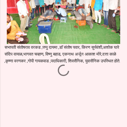
सभापती संतोषराव वरकड ,पप्पु दायमा ,डाॅ संतोष पवार, किरण सुर्यवंशी,अशोक घारे
संदिप वायाळ,भागवत चव्हाण, विष्णु बहाड, एकनाथ अर्जून आकाश मोरे,दत्ता काळे
,कृष्णा वरणकर ,गोपी गायकवाड ,पदाधिकारी, शिवसैनिक, युवासैनिक उपस्थित होते.
C
o
m
m
e