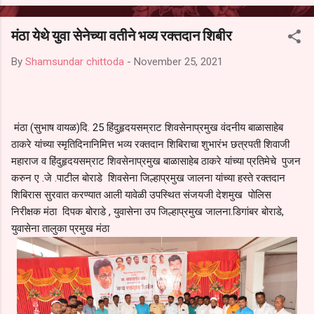
आल्याचा आरोपही करण्यात आला आहे. यामुळे संबंधित निवड अमान्य करून ती रद्द
करण्यात यावी आणि सर्व पालकांच्या उपस्थितीत मतदान पद्धतीने शालेय समितीची
मंठा येथे युवा सेनेच्या वतीने भव्य रक्तदान शिबीर
फेरनिवडणूक घेण्यात यावी, अशी मागणी पालकांनी केली आहे. या निवेदनाच्या प्रती
जिल्हा शिक्षण अधिकारी (प्राथमिक), जालना तसेच तालुका शिक्षण अधिकारी,
By
Shamsundar chittoda
-
November 25, 2021
परतूर यांनाही पाठविण्यात आल्या असून प्रशासन याबाबत काय निर्णय घेते, याकडे
पालकांचे लक्ष लागले आहे. या न...
मंठा (सुभाष वायळ)दि. 25 हिंदुहृदयसम्राट शिवसेनाप्रमुख वंदनीय बाळासाहेब
ठाकरे यांच्या स्मृतिदिनानिमित्त भव्य रक्तदान शिबिराचा शुभारंभ छत्रपती शिवाजी
महाराज व हिंदुहृदयसम्राट शिवसेनाप्रमुख बाळासाहेब ठाकरे यांच्या प्रतिमेचे पुजन
करुन ए .जे .पाटील बोराडे शिवसेना जिल्हाप्रमुख जालना यांच्या हस्ते रक्तदान
शिबिरास सुरवात करण्यात आली यावेळी उपस्थित संजयजी देशमुख पोलिस
निरीक्षक मंठा दिपक बोराडे , युवासेना उप जिल्हाप्रमुख जालना.डिगांबर बोराडे,
युवासेना तालुका प्रमुख मंठा