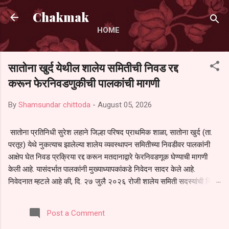
Skip to main content
Chakmak
HOME
सातोना खुर्द येथील शालेय समितीची निवड रद्द
करून फेरनिवडणुकीची पालकांची मागणी
By
Shamsundar chittoda
-
August 05, 2026
सातोना प्रतिनिधी सुरेश लहाने जिल्हा परिषद प्राथमिक शाळा, सातोना खुर्द (ता.
परतूर) येथे नुकत्याच झालेल्या शालेय व्यवस्थापन समितीच्या निवडीवर पालकांनी
आक्षेप घेत निवड प्रक्रिया रद्द करून मतदानाद्वारे फेरनिवडणूक घेण्याची मागणी
केली आहे. यासंदर्भात पालकांनी मुख्याध्यापकांकडे निवेदन सादर केले आहे.
निवेदनात म्हटले आहे की, दि. २७ जुलै २०२६ रोजी शालेय समिती सदस्यांची निवड
करण्यात आली. मात्र, बैठकीची वेळ व निवड प्रक्रियेची पुरेशी माहिती अनेक
पालकांना देण्यात आली नसल्याने मोठ्या संख्येने पालक बैठकीस उपस्थित राहू शकले
Post a Comment
नाहीत. तसेच सर्व पालकांना विश्वासात न घेता निवड प्रक्रिया पूर्ण करण्यात