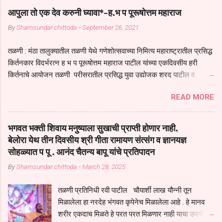
आपुला तो एक देव करुनी घ्यावा*-ह.भ प पूरूषोत्तम महाराज
By
Shamsundar chittoda
-
September 26, 2021
तळणी : मंठा तालुक्यातील तळणी येथे गणेशोत्सवाच्या निमित्य महाराष्ट्रातील प्रसिद्ध
किर्तनकार विदर्भरत्न ह भ प पूरूषोत्तम महाराज पाटील यांच्या एकदिवसीय हरी
किर्तनाचे आयोजन तळणी परीसरातील प्रसिद्ध युवा उद्योजक शरद पाटील व
भगवान देशमुख याच्या वतीने या किर्तनाचे आयोजन करण्यात आले होते जगदगुरु
READ MORE
तुकाराम महाराज यांच्या *आपुला तो एक देव करुनी घ्यावा* *तेणे विन जिवा सुख
नोहे* *येरती माईक दुःखाची जनीती* *नाही आदी अंती अवसान* या अभंगावर
सुंदर निरूपण केले सध्य स्थितीचा काळ हा मानव जातीच्या परीक्षेचा काळ आहे
भगवत भक्ती शिवाय मनुष्याला सुखाची प्राप्ती होणार नाही,
धर्ममंडपात बसलेली लोक ही खरच भाग्यवान आहेत कोरोना सारख्या महामारीत आपंण
बेलोरा येथ तीन दिवसीय श्री गीता रामायण संत्संग व ज्ञानयज्ञ
जिवंत आहोत या महामारीतून जर आपल्याला वाचायचे असेल तर धार्मीक विचाराचा
सोहळ्यात प पू . आनंद चैतन्य बापू यांचे प्रतिपादन
आधार आपल्याला घ्यावाच लागेल महामारीच्या काळात वारकरी सप्रदायच खूप मोठा
By
Shamsundar chittoda
-
March 28, 2025
आधार आहे सध्य स्थितीत मानव जातीची मानसीक अवस्था सक्षम असणे गरजेचे आहे
कोरोना ने मानवी जीवनातील गरजा कीती कमी आहेत यांची जाणीव आपल्या
तळणी प्रतिनिधी रवी पाटील चौयार्शी लाख यौन्नी तून
सगळ्याना करून दीली आहे मनुष्याच्या आयुष्यातील नामसाधना ही त्याच्यासाठी खूप
मिळालेला हा नरदेह भंगवत कृपेनेच मिळालेला आहे . हे मानव
मोठा आधार असते परतू आज काल तीच साधना करण्याचा आळस आ...
शरीर एकदाच मिळते हे परत परत मिळणार नाही याचा उपयोग