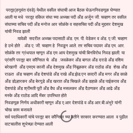
परतूर(हनूमंत दंवडे) येथील वकील संघाची आज बैठक घेऊननिवडणूक घेण्यात
आली या मधे परतूर वकिल संघा च्या अध्यक्ष पदी अँड अर्जुन जी. चव्हाण तर वकील
संघाच्या सचिव पदी अँड मनोज आर सोळंके व सहसचिव पदी अँड मुद्दसर देशमुख
यांची निवड झाली
.यावे‌‍‌‍‍ळी सदरील अध्यक्ष पदासाठी ॲड. एम. पी. वेडेकर व ॲड. ए.जी. चव्हाण
हे उभे होते . ॲड ए. जी. चव्हाण हे निवडून आले. तर सचिव पदावर ॲड एम. आर.
सोळंके तर ग्रंथपाल म्हणून ॲड एम आय देशमुख यांची बिनविरोध निवड झाली. या
प्रंसगि परतूर बार कौन्सिल चे अँड .जवळेकर अँड बागल अँड दराडे अँड वशिम
बरेखानी अँड एमएम काजी अँड देशमुख अँड निंबूळकर ॲड राठोड ॲड शेख अँड
राऊत ॲड चव्हाण अँड देशपांडे अँड राखे अँड.झेड.एन कादरी अँड मगर अँड काळे
अँड डोल्हारकर अँड बेरगूडे अँड खरात अँड चिखले अँड डहाळे अँड पाईकराव अँड
देशपांडे अँड श्रीमती पूरी अँड वैघ अँड मसलकर अँड दैठणकर अँड आढे अँड
मस्के अँड राठोड आदि मेंबर उपस्थित होते
निवडणूक निर्णय अधीकारी म्हणून अँड ए.आर देशपांडे व अँड आर.बी.अंभुरे यांनी
चोख काम बजावले
सर्व पदाधिकारी यांचे परतूर बार कौन्सिल च्या वतीने सत्कार करण्यात आला व पुढील
वाटचालीस शुभेच्छा देण्यात आली