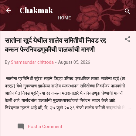
Skip to main content
Chakmak
HOME
सातोना खुर्द येथील शालेय समितीची निवड रद्द
करून फेरनिवडणुकीची पालकांची मागणी
By
Shamsundar chittoda
-
August 05, 2026
सातोना प्रतिनिधी सुरेश लहाने जिल्हा परिषद प्राथमिक शाळा, सातोना खुर्द (ता.
परतूर) येथे नुकत्याच झालेल्या शालेय व्यवस्थापन समितीच्या निवडीवर पालकांनी
आक्षेप घेत निवड प्रक्रिया रद्द करून मतदानाद्वारे फेरनिवडणूक घेण्याची मागणी
केली आहे. यासंदर्भात पालकांनी मुख्याध्यापकांकडे निवेदन सादर केले आहे.
निवेदनात म्हटले आहे की, दि. २७ जुलै २०२६ रोजी शालेय समिती सदस्यांची निवड
करण्यात आली. मात्र, बैठकीची वेळ व निवड प्रक्रियेची पुरेशी माहिती अनेक
पालकांना देण्यात आली नसल्याने मोठ्या संख्येने पालक बैठकीस उपस्थित राहू शकले
Post a Comment
नाहीत. तसेच सर्व पालकांना विश्वासात न घेता निवड प्रक्रिया पूर्ण करण्यात