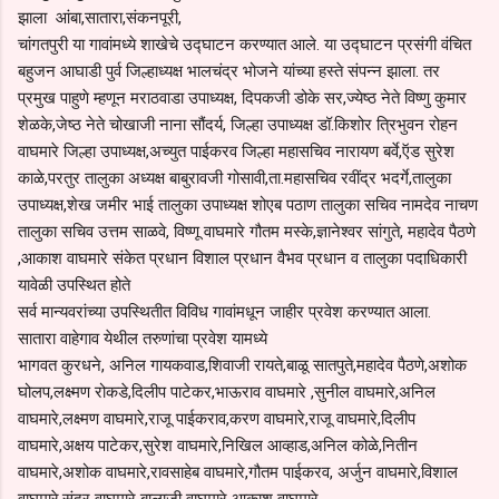
झाला आंबा,सातारा,संकनपूरी,
चांगतपुरी या गावांमध्ये शाखेचे उद्घाटन करण्यात आले. या उद्घाटन प्रसंगी वंचित
बहुजन आघाडी पुर्व जिल्हाध्यक्ष भालचंद्र भोजने यांच्या हस्ते संपन्न झाला. तर
प्रमुख पाहुणे म्हणून मराठवाडा उपाध्यक्ष, दिपकजी डोके सर,ज्येष्ठ नेते विष्णु कुमार
शेळके,जेष्ठ नेते चोखाजी नाना सौंदर्य, जिल्हा उपाध्यक्ष डॉ.किशोर त्रिभुवन रोहन
वाघमारे जिल्हा उपाध्यक्ष,अच्युत पाईकरव जिल्हा महासचिव नारायण बर्वे,ऍड सुरेश
काळे,परतुर तालुका अध्यक्ष बाबुरावजी गोसावी,ता.महासचिव रवींद्र भदर्गे,तालुका
उपाध्यक्ष,शेख जमीर भाई तालुका उपाध्यक्ष शोएब पठाण तालुका सचिव नामदेव नाचण
तालुका सचिव उत्तम साळवे, विष्णू वाघमारे गौतम मस्के,ज्ञानेश्वर सांगुते, महादेव पैठणे
,आकाश वाघमारे संकेत प्रधान विशाल प्रधान वैभव प्रधान व तालुका पदाधिकारी
यावेळी उपस्थित होते
सर्व मान्यवरांच्या उपस्थितीत विविध गावांमधून जाहीर प्रवेश करण्यात आला.
सातारा वाहेगाव येथील तरुणांचा प्रवेश यामध्ये
भागवत कुरधने, अनिल गायकवाड,शिवाजी रायते,बाळू सातपुते,महादेव पैठणे,अशोक
घोलप,लक्ष्मण रोकडे,दिलीप पाटेकर,भाऊराव वाघमारे ,सुनील वाघमारे,अनिल
वाघमारे,लक्ष्मण वाघमारे,राजू पाईकराव,करण वाघमारे,राजू वाघमारे,दिलीप
वाघमारे,अक्षय पाटेकर,सुरेश वाघमारे,निखिल आव्हाड,अनिल कोळे,नितीन
वाघमारे,अशोक वाघमारे,रावसाहेब वाघमारे,गौतम पाईकरव, अर्जुन वाघमारे,विशाल
वाघमारे,सुंदर वाघमारे बालाजी वाघमारे आकाश वाघमारे