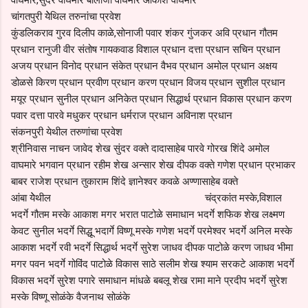
चांगतपुरी येेथिल तरुनांचा प्रवेश
कुंडलिकराव गुरव दिलीप काळे,सोनाजी पवार शंकर गुंजकर अवि प्रधान गौतम
प्रधान रानुजी वीर संतोष गायकवाड विशाल प्रधान दत्ता प्रधान सचिन प्रधान
अजय प्रधान विनोद प्रधान संकेत प्रधान वैभव प्रधान अमोल प्रधान अक्षय
डोळसे किरण प्रधान प्रवीण प्रधान करण प्रधान विजय प्रधान सुशील प्रधान
मयूर प्रधान सुनील प्रधान अनिकेत प्रधान सिद्धार्थ प्रधान विकास प्रधान करण
पवार दत्ता पारवे मधुकर प्रधान धर्मराज प्रधान अविनाश प्रधान
संकनपुरी येथील तरुणांचा प्रवेश
श्रीनिवास नाचन जावेद शेख सुंदर वक्ते दादासाहेब पारवे गोरख शिंदे अमोल
वाघमारे भगवान प्रधान रहीम शेख अन्सार शेख दीपक वक्ते गणेश प्रधान प्रभाकर
बाबर राजेश प्रधान तुकाराम शिंदे ज्ञानेश्वर कवळे अण्णासाहेब वक्ते
आंबा येेथील चंद्रकांत मस्के,विशाल
भदर्गे गौतम मस्के आकाश मगर भरात पाटोळे समाधान भदर्गे शफिक शेख लक्ष्मण
केवट सुनील भदर्गे सिद्धू भदार्गे विष्णू मस्के गणेश भदर्गे परमेश्वर भदर्गे अनिल मस्के
आकाश भदर्गे रवी भदर्गे सिद्धार्थ भदर्गे सुरेश जाधव दीपक पाटोळे करण जाधव भीमा
मगर पवन भदर्गे गोविंद पाटोळे विकास साठे सलीम शेख श्याम सरकटे आकाश भदर्गे
विकास भदर्गे सुरेश पगारे समाधान मांधळे बबलू शेख रामा माने प्रदीप भदर्गे सुरेश
मस्के विष्णू सोळंके वैजनाथ सोळंके