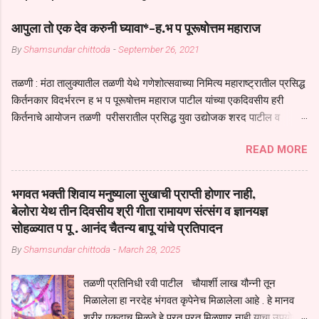
आपुला तो एक देव करुनी घ्यावा*-ह.भ प पूरूषोत्तम महाराज
By
Shamsundar chittoda
-
September 26, 2021
तळणी : मंठा तालुक्यातील तळणी येथे गणेशोत्सवाच्या निमित्य महाराष्ट्रातील प्रसिद्ध
किर्तनकार विदर्भरत्न ह भ प पूरूषोत्तम महाराज पाटील यांच्या एकदिवसीय हरी
किर्तनाचे आयोजन तळणी परीसरातील प्रसिद्ध युवा उद्योजक शरद पाटील व
भगवान देशमुख याच्या वतीने या किर्तनाचे आयोजन करण्यात आले होते जगदगुरु
READ MORE
तुकाराम महाराज यांच्या *आपुला तो एक देव करुनी घ्यावा* *तेणे विन जिवा सुख
नोहे* *येरती माईक दुःखाची जनीती* *नाही आदी अंती अवसान* या अभंगावर
सुंदर निरूपण केले सध्य स्थितीचा काळ हा मानव जातीच्या परीक्षेचा काळ आहे
भगवत भक्ती शिवाय मनुष्याला सुखाची प्राप्ती होणार नाही,
धर्ममंडपात बसलेली लोक ही खरच भाग्यवान आहेत कोरोना सारख्या महामारीत आपंण
बेलोरा येथ तीन दिवसीय श्री गीता रामायण संत्संग व ज्ञानयज्ञ
जिवंत आहोत या महामारीतून जर आपल्याला वाचायचे असेल तर धार्मीक विचाराचा
सोहळ्यात प पू . आनंद चैतन्य बापू यांचे प्रतिपादन
आधार आपल्याला घ्यावाच लागेल महामारीच्या काळात वारकरी सप्रदायच खूप मोठा
By
Shamsundar chittoda
-
March 28, 2025
आधार आहे सध्य स्थितीत मानव जातीची मानसीक अवस्था सक्षम असणे गरजेचे आहे
कोरोना ने मानवी जीवनातील गरजा कीती कमी आहेत यांची जाणीव आपल्या
तळणी प्रतिनिधी रवी पाटील चौयार्शी लाख यौन्नी तून
सगळ्याना करून दीली आहे मनुष्याच्या आयुष्यातील नामसाधना ही त्याच्यासाठी खूप
मिळालेला हा नरदेह भंगवत कृपेनेच मिळालेला आहे . हे मानव
मोठा आधार असते परतू आज काल तीच साधना करण्याचा आळस आ...
शरीर एकदाच मिळते हे परत परत मिळणार नाही याचा उपयोग