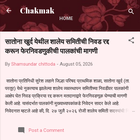
Skip to main content
Chakmak
HOME
सातोना खुर्द येथील शालेय समितीची निवड रद्द
करून फेरनिवडणुकीची पालकांची मागणी
By
Shamsundar chittoda
-
August 05, 2026
सातोना प्रतिनिधी सुरेश लहाने जिल्हा परिषद प्राथमिक शाळा, सातोना खुर्द (ता.
परतूर) येथे नुकत्याच झालेल्या शालेय व्यवस्थापन समितीच्या निवडीवर पालकांनी
आक्षेप घेत निवड प्रक्रिया रद्द करून मतदानाद्वारे फेरनिवडणूक घेण्याची मागणी
केली आहे. यासंदर्भात पालकांनी मुख्याध्यापकांकडे निवेदन सादर केले आहे.
निवेदनात म्हटले आहे की, दि. २७ जुलै २०२६ रोजी शालेय समिती सदस्यांची निवड
करण्यात आली. मात्र, बैठकीची वेळ व निवड प्रक्रियेची पुरेशी माहिती अनेक
पालकांना देण्यात आली नसल्याने मोठ्या संख्येने पालक बैठकीस उपस्थित राहू शकले
Post a Comment
नाहीत. तसेच सर्व पालकांना विश्वासात न घेता निवड प्रक्रिया पूर्ण करण्यात