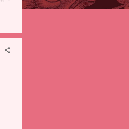
पही
 शालेय
),
ंचे