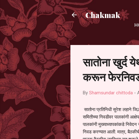
Chakmak
H
सातोना खुर्द य
करून फेरनिवड
By
Shamsundar chittoda
-
सातोना प्रतिनिधी सुरेश लहाने जिल्
समितीच्या निवडीवर पालकांनी आक्षेप
पालकांनी मुख्याध्यापकांकडे निवेद
निवड करण्यात आली. मात्र, बैठकीची 