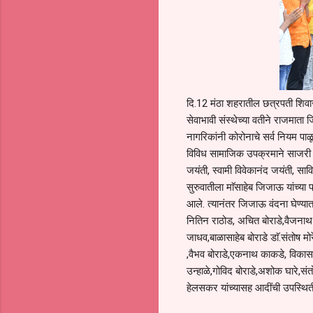
दि.12 मंठा शहरातील छत्रपती शिवाज
सेवाभावी संस्थेच्या वतीने राजमा
नागरिकांनी कोरोनाचे सर्व नियम प
विविध सामाजिक उपक्रमाने साजरी कर
जयंती, स्वामी विवेकानंद जयंती, साव
सुरुवातीला माॅसाहेब जिजाऊ यांच्या
आले. त्यानंतर जिजाऊ वंदना घेण्यात
नितिन राठोड, अचित बोराडे,वैजनाथ बोर
जाधव,बाळासाहेब बोराडे डाॅ.संतोष म
,वैभव बोराडे,एकनाथ काकडे, विकास 
उन्हाळे,गोविद बोराडे,अशोक घारे,संतो
हेलसकर यांच्यासह आदींची उपस्थित