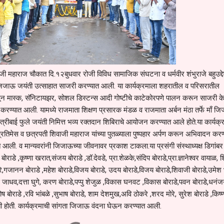
ी महाराज चौकात दि.१२बुधवार रोजी विविध सामाजिक संघटना व धर्मवीर शंभुराजे बहुउद्द
ता जिजाऊ जयंती उत्साहात साजरी करण्यात आली. या कार्यक्रमाला शहरातील व परिसरातील
ाळून मास्क, सॅनिटायझर, सोशल डिस्टन्स आदी गोष्टीचे काटेकोरपणे पालन करून साजरी के
ण्यात आली. यामध्ये राजमाता शिक्षण प्रसारक मंडळ व राजमाता अर्बन मंठा तर्फे माँ ज
ित्रीबाई फुले जयंती निमित्त भव्य रक्तदान शिबिराचे आयोजन करण्यात आले होते.या कार्यक्र
 प्रतिमेस व छत्रपती शिवाजी महाराज यांच्या पुतळ्याला पुष्पहार अर्पण करून अभिवादन करण
 आली. व मान्यवरांनी जिजाऊच्या जीवनावर प्रकाश टाकला.या प्रसंगी संस्थाध्यक्ष डिगांबर 
ाडे ,कृष्णा खरात,संजय बोराडे ,डॉ.देवडे, प्रा.शेळके,संदिप बोराडे,प्रा.ज्ञानेश्वर वायाळ, 
ोरे,गजानन बोराडे ,महेश बोराडे,विजय बोराडे, उदय बोराडे,विजय बोराडे,शिवाजी बोराडे,उमे
जाधव,दत्ता घुगे, करण बोराडे,पप्पु शेजुळ ,विकास घनवट ,विकास बोराडे,पवन बोराडे,धनं
ष बोराडे ,रवि भांबळे ,सुभाष बोराडे, शाम देशमुख,अवि ठोकरे ,शरद मोरे, सुरेश बोराडे ,किष्
ी होती. कार्यक्रमाची सांगता जिजाऊ वंदना घेऊन करण्यात आली.