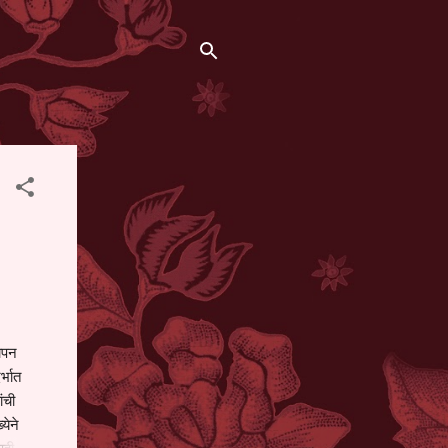
थापन
्भात
ंची
येने