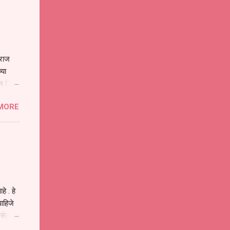
ाराज
्या
िन जिवा
ा मानव
MORE
या
ीवनातील
प मोठा
े . हे
ाहिजे
असेल
ा