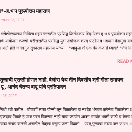
ा*-ह.भ प पूरूषोत्तम महाराज
ember 26, 2021
गणेशोत्सवाच्या निमित्य महाराष्ट्रातील प्रसिद्ध किर्तनकार विदर्भरत्न ह भ प पूरूषोत्तम मह
तनाचे आयोजन तळणी परीसरातील प्रसिद्ध युवा उद्योजक शरद पाटील व भगवान देशमुख याच
 आले होते जगदगुरु तुकाराम महाराज यांच्या *आपुला तो एक देव करुनी घ्यावा* *तेणे व
जनीती* *नाही आदी अंती अवसान* या अभंगावर सुंदर निरूपण केले सध्य स्थितीचा काळ ह
READ 
मंडपात बसलेली लोक ही खरच भाग्यवान आहेत कोरोना सारख्या महामारीत आपंण जिवंत आहोत 
असेल तर धार्मीक विचाराचा आधार आपल्याला घ्यावाच लागेल महामारीच्या काळात वारकरी
य स्थितीत मानव जातीची मानसीक अवस्था सक्षम असणे गरजेचे आहे कोरोना ने मानवी ज
ुखाची प्राप्ती होणार नाही, बेलोरा येथ तीन दिवसीय श्री गीता रामायण
पल्या सगळ्याना करून दीली आहे मनुष्याच्या आयुष्यातील नामसाधना ही त्याच्यासाठी खू
 पू . आनंद चैतन्य बापू यांचे प्रतिपादन
ाधना करण्याचा आळस आ...
h 28, 2025
िधी रवी पाटील चौयार्शी लाख यौन्नी तून मिळालेला हा नरदेह भंगवत कृपेनेच मिळालेला आह
एकदाच मिळते हे परत परत मिळणार नाही याचा उपयोग आपण भगवंत भक्ती साठी च केला प
्याचा संचय सारखे असतील तेव्हाच मनुष्य जन्म मिळतो . . परतू पुण्याचा संचय जर जास्त 
स्वर्गातील देवत्व प्राप्त झाल्याशिवाय राहणार नाही . मानव शरीर हे हिर्यापेक्षा अनमोल आहे त्य