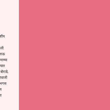
ेशीय
ली.
िजाऊ
माच्या
्यात
बोराडे,
शिवाजी
श भगस
जय
णा