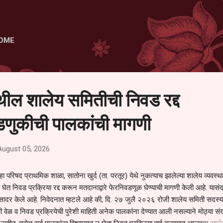
Skip to main content
OME
ेथील शालेय समितीची निवड रद्द
णुकीची पालकांची मागणी
August 05, 2026
हा परिषद प्राथमिक शाळा, सातोना खुर्द (ता. परतूर) येथे नुकत्याच झालेल्या शालेय व्यवस्
 घेत निवड प्रक्रिया रद्द करून मतदानाद्वारे फेरनिवडणूक घेण्याची मागणी केली आहे. यासंदर
न सादर केले आहे. निवेदनात म्हटले आहे की, दि. २७ जुलै २०२६ रोजी शालेय समिती सदस्या
वेळ व निवड प्रक्रियेची पुरेशी माहिती अनेक पालकांना देण्यात आली नसल्याने मोठ्या संख्