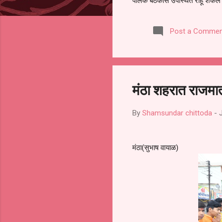
पालक बैठकीस उपस्थित राहू शकले ना
करण्यात आला आहे. यामुळे संबंधित 
समितीची फेरनिवडणूक घेण्यात यावी,
Post a Commen
जालना तसेच तालुका शिक्षण अधिकारी
लक्ष लागले आहे. या न...
मंठा शहरात राजमा
By
Shamsundar chittoda
-
मंठा(सुभाष वायाळ)