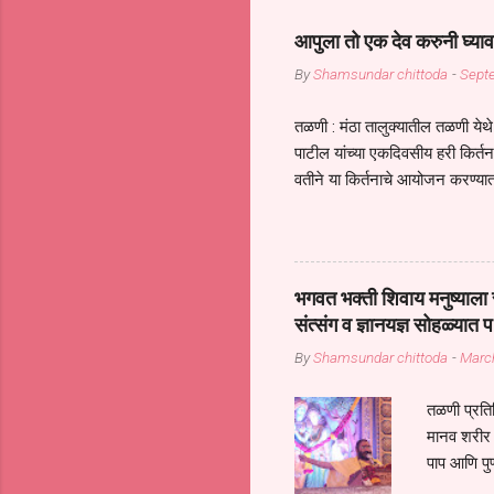
आपुला तो एक देव करुनी घ्याव
By
Shamsundar chittoda
-
Sept
तळणी : मंठा तालुक्यातील तळणी येथे 
पाटील यांच्या एकदिवसीय हरी किर्
वतीने या किर्तनाचे आयोजन करण्यात
सुख नोहे* *येरती माईक दुःखाची 
जातीच्या परीक्षेचा काळ आहे धर्म
महामारीतून जर आपल्याला वाचायचे 
सप्रदायच खूप मोठा आधार आहे सध्
भगवत भक्ती शिवाय मनुष्याला स
गरजा कीती कमी आहेत यांची जाणीव आ
संत्संग व ज्ञानयज्ञ सोहळ्यात प
आधार असते परतू आज काल तीच स
By
Shamsundar chittoda
-
Marc
तळणी प्रतिन
मानव शरीर 
पाप आणि पुण
तर तुम्हाला 