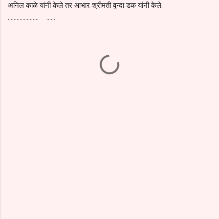
अनिल काळे यांनी केले तर आभार श्रीमती वृन्दा डक यांनी केले.
..................... ......
C
o
m
m
e
n
t
s