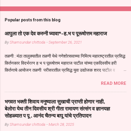
Popular posts from this blog
आपुला तो एक देव करुनी घ्यावा*-ह.भ प पूरूषोत्तम महाराज
By
Shamsundar chittoda
-
September 26, 2021
तळणी : मंठा तालुक्यातील तळणी येथे गणेशोत्सवाच्या निमित्य महाराष्ट्रातील प्रसिद्ध
किर्तनकार विदर्भरत्न ह भ प पूरूषोत्तम महाराज पाटील यांच्या एकदिवसीय हरी
किर्तनाचे आयोजन तळणी परीसरातील प्रसिद्ध युवा उद्योजक शरद पाटील व
भगवान देशमुख याच्या वतीने या किर्तनाचे आयोजन करण्यात आले होते जगदगुरु
READ MORE
तुकाराम महाराज यांच्या *आपुला तो एक देव करुनी घ्यावा* *तेणे विन जिवा सुख
नोहे* *येरती माईक दुःखाची जनीती* *नाही आदी अंती अवसान* या अभंगावर
सुंदर निरूपण केले सध्य स्थितीचा काळ हा मानव जातीच्या परीक्षेचा काळ आहे
भगवत भक्ती शिवाय मनुष्याला सुखाची प्राप्ती होणार नाही,
धर्ममंडपात बसलेली लोक ही खरच भाग्यवान आहेत कोरोना सारख्या महामारीत आपंण
बेलोरा येथ तीन दिवसीय श्री गीता रामायण संत्संग व ज्ञानयज्ञ
जिवंत आहोत या महामारीतून जर आपल्याला वाचायचे असेल तर धार्मीक विचाराचा
सोहळ्यात प पू . आनंद चैतन्य बापू यांचे प्रतिपादन
आधार आपल्याला घ्यावाच लागेल महामारीच्या काळात वारकरी सप्रदायच खूप मोठा
By
Shamsundar chittoda
-
March 28, 2025
आधार आहे सध्य स्थितीत मानव जातीची मानसीक अवस्था सक्षम असणे गरजेचे आहे