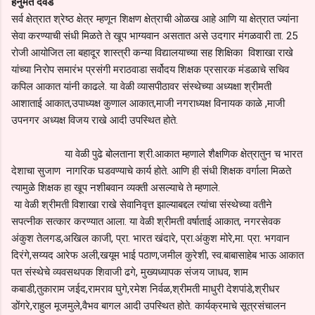
हनुमंत दवंडे
सर्व क्षेत्रात श्रेष्ठ क्षेत्र म्हणून शिक्षण क्षेत्राची ओळख आहे आणि या क्षेत्रात ज्यांना
सेवा करण्याची संधी मिळते ते खूप भाग्यवान असतात असे उदगार मंगळवारी ता. 25
रोजी आयोजित ला बहादूर शास्त्री कन्या विद्यालयाच्या सह शिक्षिका विशाखा राखे
यांच्या निरोप समारंभ प्रसंगी मराठवाडा सर्वोदय शिक्षक प्रसारक मंडळाचे सचिव
कपिल आकात यांनी काढले. या वेळी व्यासपीठावर संस्थेच्या अध्यक्षा श्रीमती
आशाताई आकात,उपाध्यक्ष कुणाल आकात,माजी नगराध्यक्ष विनायक काळे ,माजी
उपनगर अध्यक्ष विजय राखे आदी उपस्थित होते.
या वेळी पुढे बोलताना श्री.आकात म्हणाले शैक्षणिक क्षेत्रातुन च भारत
देशाचा सुजाण नागरिक घडवण्याचे कार्य होते. आणि ही संधी शिक्षक वर्गाला मिळते
त्यामुळे शिक्षक हा खूप नशीबवान व्यक्ती असल्याचे ते म्हणाले.
या वेळी श्रीमती विशाखा राखे सेवानिवृत्त झाल्याबद्दल त्यांचा संस्थेच्या वतीने
सपत्नीक सत्कार करण्यात आला. या वेळी श्रीमती वर्षाताई आकात, नगरसेवक
अंकुश तेलगड,अखिल काजी, प्रा. भारत खंदारे, प्रा.अंकुश मोरे,मा. प्रा. भगवान
दिरंगे,सय्यद आरेफ अली,खयूम भाई पठाण,जमील कुरेशी, स्व.बाबासाहेब भाऊ आकात
पत संस्थेचे व्यवसथपक शिवाजी ढगे, मुख्यध्यापक संजय जाधव, शाम
कबाडी,तुकाराम जईद,रामराव घुगे,रमेश निर्वळ,श्रीमती माधुरी देशपांडे,श्रीधर
डोंगरे,राहुल मूजमुले,वैभव बागल आदी उपस्थित होते. कार्यक्रमाचे सूत्रसंचालन