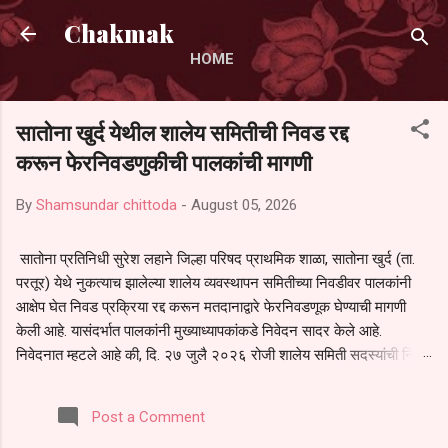
Skip to main content
Chakmak
HOME
सातोना खुर्द येथील शालेय समितीची निवड रद्द
करून फेरनिवडणुकीची पालकांची मागणी
By
Shamsundar chittoda
-
August 05, 2026
सातोना प्रतिनिधी सुरेश लहाने जिल्हा परिषद प्राथमिक शाळा, सातोना खुर्द (ता.
परतूर) येथे नुकत्याच झालेल्या शालेय व्यवस्थापन समितीच्या निवडीवर पालकांनी
आक्षेप घेत निवड प्रक्रिया रद्द करून मतदानाद्वारे फेरनिवडणूक घेण्याची मागणी
केली आहे. यासंदर्भात पालकांनी मुख्याध्यापकांकडे निवेदन सादर केले आहे.
निवेदनात म्हटले आहे की, दि. २७ जुलै २०२६ रोजी शालेय समिती सदस्यांची निवड
करण्यात आली. मात्र, बैठकीची वेळ व निवड प्रक्रियेची पुरेशी माहिती अनेक
पालकांना देण्यात आली नसल्याने मोठ्या संख्येने पालक बैठकीस उपस्थित राहू शकले
Post a Comment
नाहीत. तसेच सर्व पालकांना विश्वासात न घेता निवड प्रक्रिया पूर्ण करण्यात