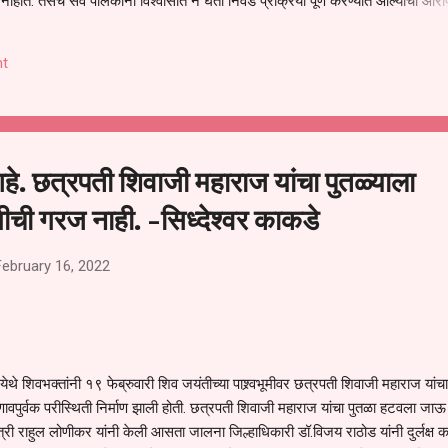
हीत. तसेच सर्व पालकांना विश्वासात न घेता निवड प्रक्रिया पूर्ण करण्यात आल्याचा आरो
निवड अमान्य करून ती रद्द करण्यात यावी आणि सर्व पालकांच्या उपस्थितीत मतदान पद्धतीने
 अशी मागणी पालकांनी केली आहे. या निवेदनाच्या प्रती जिल्हा शिक्षण अधिकारी (प्राथमिक
t
, परतूर यांनाही पाठविण्यात आल्या असून प्रशासन याबाबत काय निर्णय घेते, याकडे पालका
 आहे. छत्रपती शिवाजी महाराज यांचा पुतळ्याला
ची गरज नाही. -सिध्देश्वर काकडे
February 16, 2022
थे शिवभक्तांनी १९ फेब्रुवारी शिव जयंतीच्या पाश्र्वभूमीवर छत्रपती शिवाजी महाराज यांचा
ावपुर्वक परीस्थिती निर्माण झाली होती. छत्रपती शिवाजी महाराज यांचा पुतळा हटवला जाऊ
त्री राहुल लोणीकर यांनी केली आसता जालना जिल्हाधिकारी डॉ.विजय राठोड यांनी दुर्लक्ष 