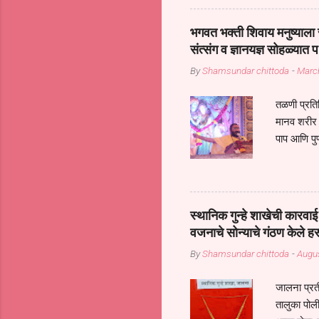
महामारीतून जर आपल्याला वाचायचे 
सप्रदायच खूप मोठा आधार आहे सध्
भगवत भक्ती शिवाय मनुष्याला स
गरजा कीती कमी आहेत यांची जाणीव आ
संत्संग व ज्ञानयज्ञ सोहळ्यात प
आधार असते परतू आज काल तीच स
By
Shamsundar chittoda
-
Marc
तळणी प्रतिन
मानव शरीर 
पाप आणि पुण
तर तुम्हाला 
शरिराला इंत
चार कुपा या
नरदेहाचा उद
स्थानिक गुन्हे शाखेची कार
शिष्य आनंद
वजनाचे सोन्याचे गंठण केले ह
संत्संगाचे
By
Shamsundar chittoda
-
Augus
या संसारात 
जालना प्रत
तालुका पोल