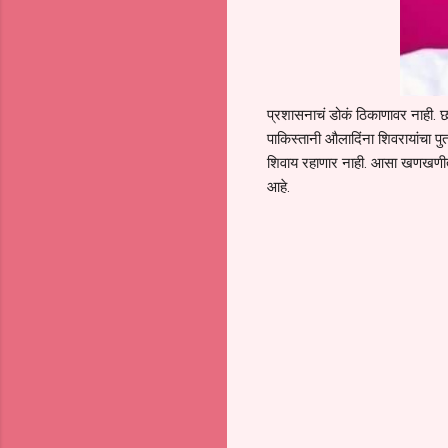
प्रशासनाचं डोकं ठिकाणावर नाही. 
पाकिस्तानी औलादिंना शिवरायांचा प
शिवाय रहाणार नाही. आसा खणखणीत इश
आहे.
C
o
m
m
e
n