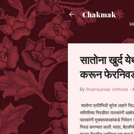
Chakmak
H
सातोना खुर्द य
करून फेरनिवड
By
Shamsundar chittoda
-
सातोना प्रतिनिधी सुरेश लहाने जिल्
समितीच्या निवडीवर पालकांनी आक्षेप
पालकांनी मुख्याध्यापकांकडे निवेद
निवड करण्यात आली. मात्र, बैठकीची 