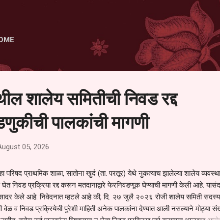
Skip to main content
OME
ेथील शालेय समितीची निवड रद्द
णुकीची पालकांची मागणी
August 05, 2026
हा परिषद प्राथमिक शाळा, सातोना खुर्द (ता. परतूर) येथे नुकत्याच झालेल्या शालेय व्यवस्
 घेत निवड प्रक्रिया रद्द करून मतदानाद्वारे फेरनिवडणूक घेण्याची मागणी केली आहे. यासंदर
न सादर केले आहे. निवेदनात म्हटले आहे की, दि. २७ जुलै २०२६ रोजी शालेय समिती सदस्या
वेळ व निवड प्रक्रियेची पुरेशी माहिती अनेक पालकांना देण्यात आली नसल्याने मोठ्या संख्