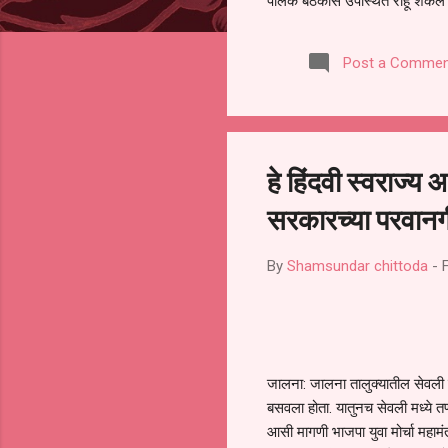
पालक बैठकीस उपस्थित राहू शकले ना
करण्यात आला आहे. यामुळे संबंधित 
समितीची फेरनिवडणूक घेण्यात यावी,
Post a Commen
जालना तसेच तालुका शिक्षण अधिकारी
लक्ष लागले आहे. या न...
हे हिंदवी स्वराज्य
सरकारच्या परवानगी
By
Shamsundar chittoda
-
जालना: जालना तालुक्यातील सेवली ये
बसवला होता. यातुनच सेवली मध्ये तण
आसी मागणी भाजपा युवा मोर्चा महामं