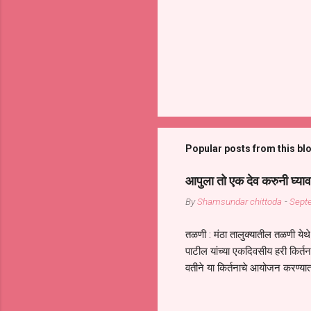
Popular posts from this bl
आपुला तो एक देव करुनी घ्याव
By
Shamsundar chittoda
-
Sept
तळणी : मंठा तालुक्यातील तळणी येथे 
पाटील यांच्या एकदिवसीय हरी किर्
वतीने या किर्तनाचे आयोजन करण्यात
सुख नोहे* *येरती माईक दुःखाची 
जातीच्या परीक्षेचा काळ आहे धर्म