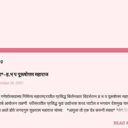
og
ा*-ह.भ प पूरूषोत्तम महाराज
ember 26, 2021
गणेशोत्सवाच्या निमित्य महाराष्ट्रातील प्रसिद्ध किर्तनकार विदर्भरत्न ह भ प पूरूषोत्तम मह
तनाचे आयोजन तळणी परीसरातील प्रसिद्ध युवा उद्योजक शरद पाटील व भगवान देशमुख याच
 आले होते जगदगुरु तुकाराम महाराज यांच्या *आपुला तो एक देव करुनी घ्यावा* *तेणे व
जनीती* *नाही आदी अंती अवसान* या अभंगावर सुंदर निरूपण केले सध्य स्थितीचा काळ ह
READ 
मंडपात बसलेली लोक ही खरच भाग्यवान आहेत कोरोना सारख्या महामारीत आपंण जिवंत आहोत 