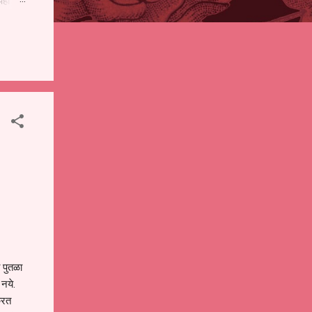
पही
 शालेय
),
ंचे
 पुतळा
 नये.
करत