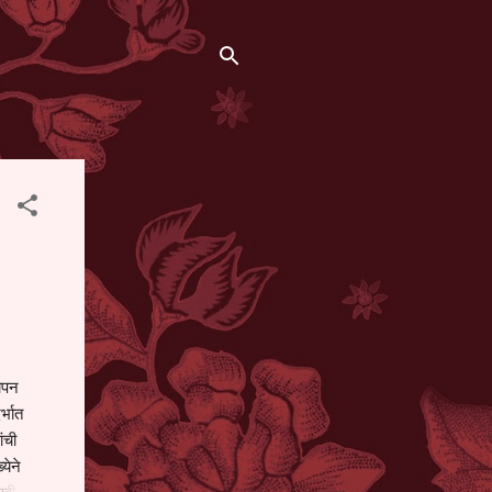
थापन
्भात
ंची
येने