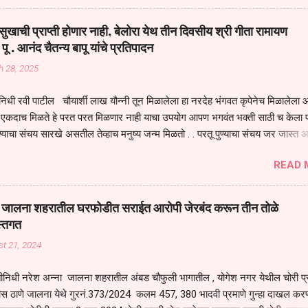
असेल तर धार्मीक विचाराचा आधार आपल्याला घ्यावाच लागेल महामारीच्या काळात वारकरी
य स्थितीत मानव जातीची मानसीक अवस्था सक्षम असणे गरजेचे आहे कोरोना ने मानवी ज
ुखाची प्राप्ती होणार नाही, बेलोरा येथ तीन दिवसीय श्री गीता रामायण
पल्या सगळ्याना करून दीली आहे मनुष्याच्या आयुष्यातील नामसाधना ही त्याच्यासाठी खू
 पू . आनंद चैतन्य बापू यांचे प्रतिपादन
ाधना करण्याचा आळस आ...
h 28, 2025
िधी रवी पाटील चौयार्शी लाख यौन्नी तून मिळालेला हा नरदेह भंगवत कृपेनेच मिळालेला आह
एकदाच मिळते हे परत परत मिळणार नाही याचा उपयोग आपण भगवंत भक्ती साठी च केला प
्याचा संचय सारखे असतील तेव्हाच मनुष्य जन्म मिळतो . . परतू पुण्याचा संचय जर जास्त 
स्वर्गातील देवत्व प्राप्त झाल्याशिवाय राहणार नाही . मानव शरीर हे हिर्यापेक्षा अनमोल आहे त्य
READ 
र सुंगधाचे व्यसन लागण्यापेक्षा भगवत भंक्ती चे व व्यसन लावा म्हणजे या नरदेहाचा उपयोग 
 मनुष्यावर होत असतात यापैकी भगवत कृपा ही पुण्यवानालाच होत असते . भगवंताच्या भजना
्धार होतो गरज आहे त्याला मनापासून आळवण्याची असे प्रतिपादन प पू चेतन्य बापू याचे कृपा
वाई जालना शहरातील घरफोडीत सराईत आरोपी जेरबंद करून तीन तोळे
 चैतन्य बापू यांनी तळणी येथून जवळच असलेल्या बेलोरा येथे केले तीन दिवसीय गीतारामाय
स्तगत
 आयोजन करण्यात आले आहे . या कलयुगात प्रत्येक मनुष्य दुःखी आहे थोडे थोडे सगळेच दु
t 21, 2024
तुम्हाला कोणीच सुखी नजरेला येणार नाही . धनाने सुखी असतील पण शरीर व्याधी...
ीनिधी नरेश अन्ना जालना शहरातील अंबड चौफुली भागातील , योगेश नगर येथील चोरी प
ीस ठाणे जालना येथे गुरनं.373/2024 कलम 457, 380 भादवी प्रमाणे गुन्हा दाखल करण