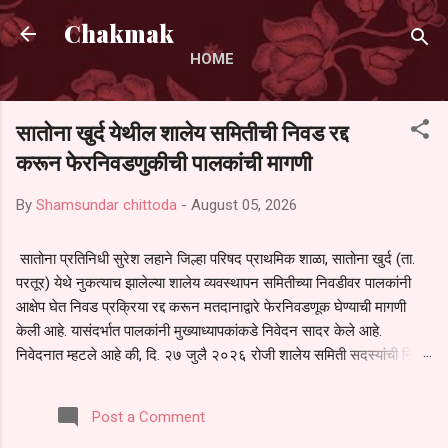
Skip to main content
Chakmak
HOME
सातोना खुर्द येथील शालेय समितीची निवड रद्द
करून फेरनिवडणुकीची पालकांची मागणी
By
Shamsundar chittoda
-
August 05, 2026
सातोना प्रतिनिधी सुरेश लहाने जिल्हा परिषद प्राथमिक शाळा, सातोना खुर्द (ता.
परतूर) येथे नुकत्याच झालेल्या शालेय व्यवस्थापन समितीच्या निवडीवर पालकांनी
आक्षेप घेत निवड प्रक्रिया रद्द करून मतदानाद्वारे फेरनिवडणूक घेण्याची मागणी
केली आहे. यासंदर्भात पालकांनी मुख्याध्यापकांकडे निवेदन सादर केले आहे.
निवेदनात म्हटले आहे की, दि. २७ जुलै २०२६ रोजी शालेय समिती सदस्यांची निवड
करण्यात आली. मात्र, बैठकीची वेळ व निवड प्रक्रियेची पुरेशी माहिती अनेक
पालकांना देण्यात आली नसल्याने मोठ्या संख्येने पालक बैठकीस उपस्थित राहू शकले
Post a Comment
नाहीत. तसेच सर्व पालकांना विश्वासात न घेता निवड प्रक्रिया पूर्ण करण्यात