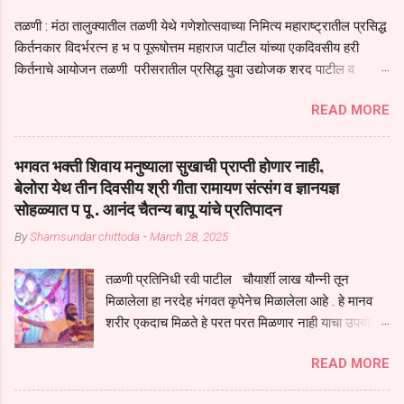
तळणी : मंठा तालुक्यातील तळणी येथे गणेशोत्सवाच्या निमित्य महाराष्ट्रातील प्रसिद्ध
किर्तनकार विदर्भरत्न ह भ प पूरूषोत्तम महाराज पाटील यांच्या एकदिवसीय हरी
किर्तनाचे आयोजन तळणी परीसरातील प्रसिद्ध युवा उद्योजक शरद पाटील व
भगवान देशमुख याच्या वतीने या किर्तनाचे आयोजन करण्यात आले होते जगदगुरु
READ MORE
तुकाराम महाराज यांच्या *आपुला तो एक देव करुनी घ्यावा* *तेणे विन जिवा सुख
नोहे* *येरती माईक दुःखाची जनीती* *नाही आदी अंती अवसान* या अभंगावर
सुंदर निरूपण केले सध्य स्थितीचा काळ हा मानव जातीच्या परीक्षेचा काळ आहे
भगवत भक्ती शिवाय मनुष्याला सुखाची प्राप्ती होणार नाही,
धर्ममंडपात बसलेली लोक ही खरच भाग्यवान आहेत कोरोना सारख्या महामारीत आपंण
बेलोरा येथ तीन दिवसीय श्री गीता रामायण संत्संग व ज्ञानयज्ञ
जिवंत आहोत या महामारीतून जर आपल्याला वाचायचे असेल तर धार्मीक विचाराचा
सोहळ्यात प पू . आनंद चैतन्य बापू यांचे प्रतिपादन
आधार आपल्याला घ्यावाच लागेल महामारीच्या काळात वारकरी सप्रदायच खूप मोठा
By
Shamsundar chittoda
-
March 28, 2025
आधार आहे सध्य स्थितीत मानव जातीची मानसीक अवस्था सक्षम असणे गरजेचे आहे
कोरोना ने मानवी जीवनातील गरजा कीती कमी आहेत यांची जाणीव आपल्या
तळणी प्रतिनिधी रवी पाटील चौयार्शी लाख यौन्नी तून
सगळ्याना करून दीली आहे मनुष्याच्या आयुष्यातील नामसाधना ही त्याच्यासाठी खूप
मिळालेला हा नरदेह भंगवत कृपेनेच मिळालेला आहे . हे मानव
मोठा आधार असते परतू आज काल तीच साधना करण्याचा आळस आ...
शरीर एकदाच मिळते हे परत परत मिळणार नाही याचा उपयोग
आपण भगवंत भक्ती साठी च केला पाहिजे पाप आणि पुण्याचा
READ MORE
संचय सारखे असतील तेव्हाच मनुष्य जन्म मिळतो . . परतू
पुण्याचा संचय जर जास्त असेल तर तुम्हाला स्वर्गातील देवत्व