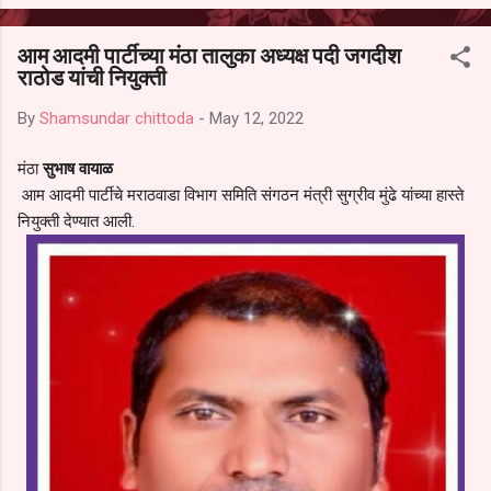
आल्याचा आरोपही करण्यात आला आहे. यामुळे संबंधित निवड अमान्य करून ती रद्द
करण्यात यावी आणि सर्व पालकांच्या उपस्थितीत मतदान पद्धतीने शालेय समितीची
आम आदमी पार्टीच्या मंठा तालुका अध्यक्ष पदी जगदीश
फेरनिवडणूक घेण्यात यावी, अशी मागणी पालकांनी केली आहे. या निवेदनाच्या प्रती
राठोड यांची नियुक्ती
जिल्हा शिक्षण अधिकारी (प्राथमिक), जालना तसेच तालुका शिक्षण अधिकारी,
परतूर यांनाही पाठविण्यात आल्या असून प्रशासन याबाबत काय निर्णय घेते, याकडे
By
Shamsundar chittoda
-
May 12, 2022
पालकांचे लक्ष लागले आहे. या न...
मंठा
सुभाष वायाळ
आम आदमी पार्टीचे मराठवाडा विभाग समिति संगठन मंत्री सुग्रीव मुंढे यांच्या हास्ते
नियुक्ती देण्यात आली.