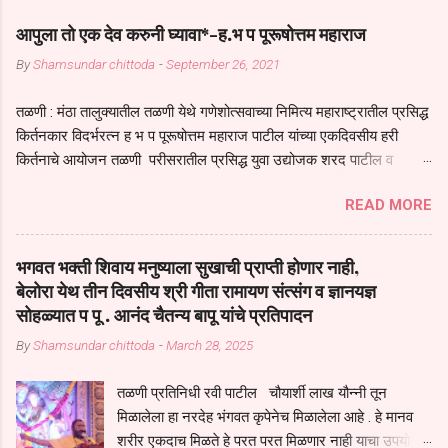
आपुला तो एक देव करुनी घ्यावा*-ह.भ प पूरूषोत्तम महाराज
By
Shamsundar chittoda
-
September 26, 2021
तळणी : मंठा तालुक्यातील तळणी येथे गणेशोत्सवाच्या निमित्य महाराष्ट्रातील प्रसिद्ध
किर्तनकार विदर्भरत्न ह भ प पूरूषोत्तम महाराज पाटील यांच्या एकदिवसीय हरी
किर्तनाचे आयोजन तळणी परीसरातील प्रसिद्ध युवा उद्योजक शरद पाटील व
भगवान देशमुख याच्या वतीने या किर्तनाचे आयोजन करण्यात आले होते जगदगुरु
READ MORE
तुकाराम महाराज यांच्या *आपुला तो एक देव करुनी घ्यावा* *तेणे विन जिवा सुख
नोहे* *येरती माईक दुःखाची जनीती* *नाही आदी अंती अवसान* या अभंगावर
सुंदर निरूपण केले सध्य स्थितीचा काळ हा मानव जातीच्या परीक्षेचा काळ आहे
भगवत भक्ती शिवाय मनुष्याला सुखाची प्राप्ती होणार नाही,
धर्ममंडपात बसलेली लोक ही खरच भाग्यवान आहेत कोरोना सारख्या महामारीत आपंण
बेलोरा येथ तीन दिवसीय श्री गीता रामायण संत्संग व ज्ञानयज्ञ
जिवंत आहोत या महामारीतून जर आपल्याला वाचायचे असेल तर धार्मीक विचाराचा
सोहळ्यात प पू . आनंद चैतन्य बापू यांचे प्रतिपादन
आधार आपल्याला घ्यावाच लागेल महामारीच्या काळात वारकरी सप्रदायच खूप मोठा
By
Shamsundar chittoda
-
March 28, 2025
आधार आहे सध्य स्थितीत मानव जातीची मानसीक अवस्था सक्षम असणे गरजेचे आहे
कोरोना ने मानवी जीवनातील गरजा कीती कमी आहेत यांची जाणीव आपल्या
तळणी प्रतिनिधी रवी पाटील चौयार्शी लाख यौन्नी तून
सगळ्याना करून दीली आहे मनुष्याच्या आयुष्यातील नामसाधना ही त्याच्यासाठी खूप
मिळालेला हा नरदेह भंगवत कृपेनेच मिळालेला आहे . हे मानव
मोठा आधार असते परतू आज काल तीच साधना करण्याचा आळस आ...
शरीर एकदाच मिळते हे परत परत मिळणार नाही याचा उपयोग