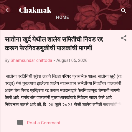
Skip to main content
Chakmak
HOME
सातोना खुर्द येथील शालेय समितीची निवड रद्द
करून फेरनिवडणुकीची पालकांची मागणी
By
Shamsundar chittoda
-
August 05, 2026
सातोना प्रतिनिधी सुरेश लहाने जिल्हा परिषद प्राथमिक शाळा, सातोना खुर्द (ता.
परतूर) येथे नुकत्याच झालेल्या शालेय व्यवस्थापन समितीच्या निवडीवर पालकांनी
आक्षेप घेत निवड प्रक्रिया रद्द करून मतदानाद्वारे फेरनिवडणूक घेण्याची मागणी
केली आहे. यासंदर्भात पालकांनी मुख्याध्यापकांकडे निवेदन सादर केले आहे.
निवेदनात म्हटले आहे की, दि. २७ जुलै २०२६ रोजी शालेय समिती सदस्यांची निवड
करण्यात आली. मात्र, बैठकीची वेळ व निवड प्रक्रियेची पुरेशी माहिती अनेक
पालकांना देण्यात आली नसल्याने मोठ्या संख्येने पालक बैठकीस उपस्थित राहू शकले
Post a Comment
नाहीत. तसेच सर्व पालकांना विश्वासात न घेता निवड प्रक्रिया पूर्ण करण्यात