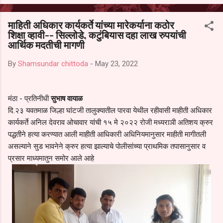
आल्याचा आरोपही करण्यात आला आहे. यामुळे संबंधित निवड अमान्य करून ती रद्द
करण्यात यावी आणि सर्व पालकांच्या उपस्थितीत मतदान पद्धतीने शालेय समितीची
माहिती अधिकार कार्यकर्ते यांच्या मारेकर्याना कठोर
फेरनिवडणूक घेण्यात यावी, अशी मागणी पालकांनी केली आहे. या निवेदनाच्या प्रती
शिक्षा व्हावी-- सिल्लोडे, कटुंबियास दहा लाख रुपयांची
जिल्हा शिक्षण अधिकारी (प्राथमिक), जालना तसेच तालुका शिक्षण अधिकारी,
आर्थिक मदतीची मागणी
परतूर यांनाही पाठविण्यात आल्या असून प्रशासन याबाबत काय निर्णय घेते, याकडे
पालकांचे लक्ष लागले आहे. या न...
By
Shamsundar chittoda
-
May 23, 2022
मंठा - प्रतिनीधी
सुभाष वायाळ
दि.२३ यवतमाळ जिल्हा घांटजी तालुक्यातील पारवा येथील रहीवासी माहीती अधिकार
कार्यकर्ते अनिल देवराव ओचावार यांची १५ मे २०२२ रोजी मध्यराञी अतिशय क्रुर
पद्धतीने हत्या करण्यात आली माहीती आधिकारी अधिनियमानुसार माहीती मागीतली
असल्याने सुड भावनेने क्रुर हत्या झाल्याचे पोलीसांच्या प्राथमिक तपासानुसार व
प्रसार माध्यमातुन समोर आले आहे