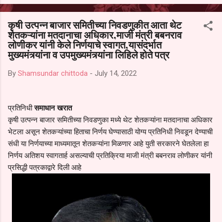
आल्याचा आरोपही करण्यात आला आहे. यामुळे संबंधित निवड अमान्य करून ती रद्द
करण्यात यावी आणि सर्व पालकांच्या उपस्थितीत मतदान पद्धतीने शालेय समितीची
कृषी उत्पन्न बाजार समितीच्या निवडणुकीत आता थेट
फेरनिवडणूक घेण्यात यावी, अशी मागणी पालकांनी केली आहे. या निवेदनाच्या प्रती
शेतकऱ्यांना मतदानाचा अधिकार,माजी मंत्री बबनराव
जिल्हा शिक्षण अधिकारी (प्राथमिक), जालना तसेच तालुका शिक्षण अधिकारी,
लोणीकर यांनी केले निर्णयाचे स्वागत,यासंदर्भात
परतूर यांनाही पाठविण्यात आल्या असून प्रशासन याबाबत काय निर्णय घेते, याकडे
मुख्यमंत्र्यांना व उपमुख्यमंत्र्यांना लिहिले होते पत्र
पालकांचे लक्ष लागले आहे. या न...
By
Shamsundar chittoda
-
July 14, 2022
प्रतिनिधी
समाधान खरात
कृषी उत्पन्न बाजार समितीच्या निवडणुका मध्ये थेट शेतकऱ्यांना मतदानाचा अधिकार
भेटला असून शेतकऱ्यांच्या हिताचा निर्णय घेण्यासाठी योग्य प्रतिनिधी निवडून देण्याची
संधी या निर्णयाच्या माध्यमातून शेतकऱ्यांना मिळणार आहे युती सरकारने घेतलेला हा
निर्णय अतिशय स्वागतार्ह असल्याची प्रतिक्रिया माजी मंत्री बबनराव लोणीकर यांनी
प्रसिद्धी पत्रकाद्वारे दिली आहे