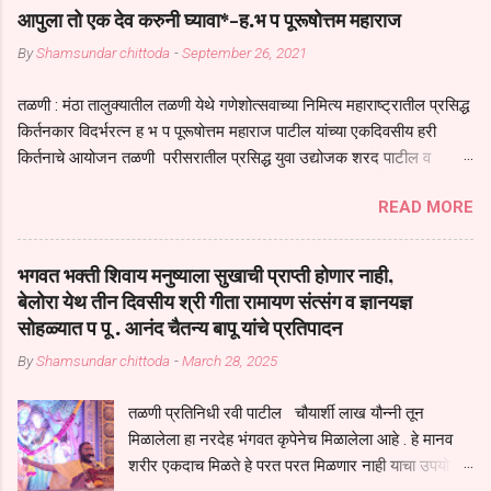
आपुला तो एक देव करुनी घ्यावा*-ह.भ प पूरूषोत्तम महाराज
By
Shamsundar chittoda
-
September 26, 2021
तळणी : मंठा तालुक्यातील तळणी येथे गणेशोत्सवाच्या निमित्य महाराष्ट्रातील प्रसिद्ध
किर्तनकार विदर्भरत्न ह भ प पूरूषोत्तम महाराज पाटील यांच्या एकदिवसीय हरी
किर्तनाचे आयोजन तळणी परीसरातील प्रसिद्ध युवा उद्योजक शरद पाटील व
भगवान देशमुख याच्या वतीने या किर्तनाचे आयोजन करण्यात आले होते जगदगुरु
READ MORE
तुकाराम महाराज यांच्या *आपुला तो एक देव करुनी घ्यावा* *तेणे विन जिवा सुख
नोहे* *येरती माईक दुःखाची जनीती* *नाही आदी अंती अवसान* या अभंगावर
सुंदर निरूपण केले सध्य स्थितीचा काळ हा मानव जातीच्या परीक्षेचा काळ आहे
भगवत भक्ती शिवाय मनुष्याला सुखाची प्राप्ती होणार नाही,
धर्ममंडपात बसलेली लोक ही खरच भाग्यवान आहेत कोरोना सारख्या महामारीत आपंण
बेलोरा येथ तीन दिवसीय श्री गीता रामायण संत्संग व ज्ञानयज्ञ
जिवंत आहोत या महामारीतून जर आपल्याला वाचायचे असेल तर धार्मीक विचाराचा
सोहळ्यात प पू . आनंद चैतन्य बापू यांचे प्रतिपादन
आधार आपल्याला घ्यावाच लागेल महामारीच्या काळात वारकरी सप्रदायच खूप मोठा
By
Shamsundar chittoda
-
March 28, 2025
आधार आहे सध्य स्थितीत मानव जातीची मानसीक अवस्था सक्षम असणे गरजेचे आहे
कोरोना ने मानवी जीवनातील गरजा कीती कमी आहेत यांची जाणीव आपल्या
तळणी प्रतिनिधी रवी पाटील चौयार्शी लाख यौन्नी तून
सगळ्याना करून दीली आहे मनुष्याच्या आयुष्यातील नामसाधना ही त्याच्यासाठी खूप
मिळालेला हा नरदेह भंगवत कृपेनेच मिळालेला आहे . हे मानव
मोठा आधार असते परतू आज काल तीच साधना करण्याचा आळस आ...
शरीर एकदाच मिळते हे परत परत मिळणार नाही याचा उपयोग