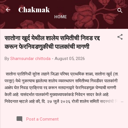
Skip to main content
Chakmak
HOME
सातोना खुर्द येथील शालेय समितीची निवड रद्द
करून फेरनिवडणुकीची पालकांची मागणी
By
Shamsundar chittoda
-
August 05, 2026
सातोना प्रतिनिधी सुरेश लहाने जिल्हा परिषद प्राथमिक शाळा, सातोना खुर्द (ता.
परतूर) येथे नुकत्याच झालेल्या शालेय व्यवस्थापन समितीच्या निवडीवर पालकांनी
आक्षेप घेत निवड प्रक्रिया रद्द करून मतदानाद्वारे फेरनिवडणूक घेण्याची मागणी
केली आहे. यासंदर्भात पालकांनी मुख्याध्यापकांकडे निवेदन सादर केले आहे.
निवेदनात म्हटले आहे की, दि. २७ जुलै २०२६ रोजी शालेय समिती सदस्यांची निवड
करण्यात आली. मात्र, बैठकीची वेळ व निवड प्रक्रियेची पुरेशी माहिती अनेक
पालकांना देण्यात आली नसल्याने मोठ्या संख्येने पालक बैठकीस उपस्थित राहू शकले
Post a Comment
नाहीत. तसेच सर्व पालकांना विश्वासात न घेता निवड प्रक्रिया पूर्ण करण्यात