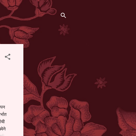
थापन
्भात
ंची
येने