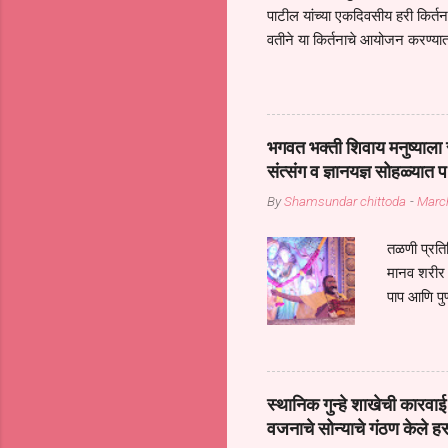
पाटील यांच्या एकदिवसीय हरी किर्
वतीने या किर्तनाचे आयोजन करण्यात
सुख नोहे* *येरती माईक दुःखाची 
जातीच्या परीक्षेचा काळ आहे धर्म
महामारीतून जर आपल्याला वाचायचे 
सप्रदायच खूप मोठा आधार आहे सध्
भगवत भक्ती शिवाय मनुष्याला स
गरजा कीती कमी आहेत यांची जाणीव आ
संत्संग व ज्ञानयज्ञ सोहळ्यात प
आधार असते परतू आज काल तीच स
By
Shamsundar chittoda
-
Marc
तळणी प्रतिन
मानव शरीर 
पाप आणि पुण
तर तुम्हाला 
शरिराला इंत
चार कुपा या
नरदेहाचा उद
स्थानिक गुन्हे शाखेची कार
शिष्य आनंद
वजनाचे सोन्याचे गंठण केले ह
संत्संगाचे