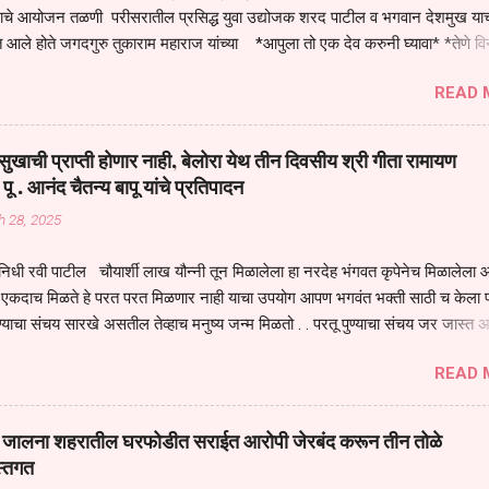
तनाचे आयोजन तळणी परीसरातील प्रसिद्ध युवा उद्योजक शरद पाटील व भगवान देशमुख याच
 आले होते जगदगुरु तुकाराम महाराज यांच्या *आपुला तो एक देव करुनी घ्यावा* *तेणे व
जनीती* *नाही आदी अंती अवसान* या अभंगावर सुंदर निरूपण केले सध्य स्थितीचा काळ ह
READ 
मंडपात बसलेली लोक ही खरच भाग्यवान आहेत कोरोना सारख्या महामारीत आपंण जिवंत आहोत 
असेल तर धार्मीक विचाराचा आधार आपल्याला घ्यावाच लागेल महामारीच्या काळात वारकरी
य स्थितीत मानव जातीची मानसीक अवस्था सक्षम असणे गरजेचे आहे कोरोना ने मानवी ज
ुखाची प्राप्ती होणार नाही, बेलोरा येथ तीन दिवसीय श्री गीता रामायण
पल्या सगळ्याना करून दीली आहे मनुष्याच्या आयुष्यातील नामसाधना ही त्याच्यासाठी खू
 पू . आनंद चैतन्य बापू यांचे प्रतिपादन
ाधना करण्याचा आळस आ...
h 28, 2025
िधी रवी पाटील चौयार्शी लाख यौन्नी तून मिळालेला हा नरदेह भंगवत कृपेनेच मिळालेला आह
एकदाच मिळते हे परत परत मिळणार नाही याचा उपयोग आपण भगवंत भक्ती साठी च केला प
्याचा संचय सारखे असतील तेव्हाच मनुष्य जन्म मिळतो . . परतू पुण्याचा संचय जर जास्त 
स्वर्गातील देवत्व प्राप्त झाल्याशिवाय राहणार नाही . मानव शरीर हे हिर्यापेक्षा अनमोल आहे त्य
READ 
र सुंगधाचे व्यसन लागण्यापेक्षा भगवत भंक्ती चे व व्यसन लावा म्हणजे या नरदेहाचा उपयोग 
 मनुष्यावर होत असतात यापैकी भगवत कृपा ही पुण्यवानालाच होत असते . भगवंताच्या भजना
्धार होतो गरज आहे त्याला मनापासून आळवण्याची असे प्रतिपादन प पू चेतन्य बापू याचे कृपा
वाई जालना शहरातील घरफोडीत सराईत आरोपी जेरबंद करून तीन तोळे
 चैतन्य बापू यांनी तळणी येथून जवळच असलेल्या बेलोरा येथे केले तीन दिवसीय गीतारामाय
स्तगत
 आयोजन करण्यात आले आहे . या कलयुगात प्रत्येक मनुष्य दुःखी आहे थोडे थोडे सगळेच दु