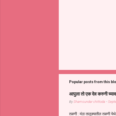
Popular posts from this bl
आपुला तो एक देव करुनी घ्याव
By
Shamsundar chittoda
-
Sept
तळणी : मंठा तालुक्यातील तळणी येथे 