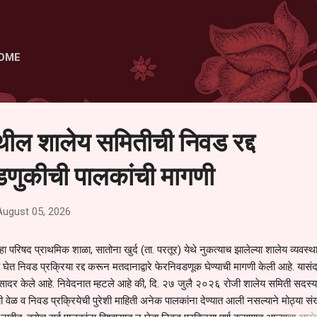
Skip to main content
OME
ेथील शालेय समितीची निवड रद्द
णुकीची पालकांची मागणी
August 05, 2026
हा परिषद प्राथमिक शाळा, सातोना खुर्द (ता. परतूर) येथे नुकत्याच झालेल्या शालेय व्यवस्
 घेत निवड प्रक्रिया रद्द करून मतदानाद्वारे फेरनिवडणूक घेण्याची मागणी केली आहे. यासंदर
न सादर केले आहे. निवेदनात म्हटले आहे की, दि. २७ जुलै २०२६ रोजी शालेय समिती सदस्या
वेळ व निवड प्रक्रियेची पुरेशी माहिती अनेक पालकांना देण्यात आली नसल्याने मोठ्या संख्