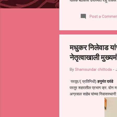
पालक बैठकीस उपस्थित राहू शकले ना
करण्यात आला आहे. यामुळे संबंधित 
समितीची फेरनिवडणूक घेण्यात यावी,
Post a Commen
जालना तसेच तालुका शिक्षण अधिकारी
लक्ष लागले आहे. या न...
मधुकर निलेवाड यां
नेतृत्वाखाली मुख्यम
By
Shamsundar chittoda
-
परतूर/( प्रतिनिधी)
हनुमंत दवंडे
परतुर शहरातील प्रभाग क्र. दोन मध
अग्रवाल साहेब यांच्या निवासस्थानी 