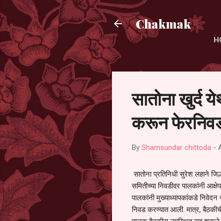
Chakmak
H
सातोना खुर्द य
करून फेरनिवड
By
Shamsundar chittoda
-
सातोना प्रतिनिधी सुरेश लहाने जिल्
समितीच्या निवडीवर पालकांनी आक्षेप
पालकांनी मुख्याध्यापकांकडे निवेद
निवड करण्यात आली. मात्र, बैठकीची 