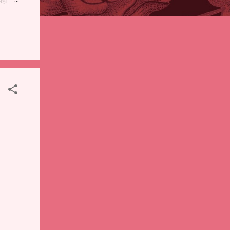
पही
 शालेय
),
ंचे