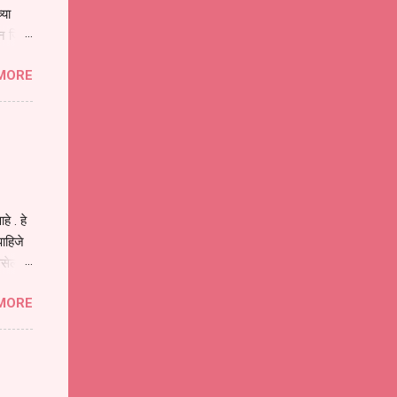
्या
िन जिवा
ा मानव
MORE
या
ीवनातील
प मोठा
े . हे
ाहिजे
असेल
ा
MORE
होईल .
ने या
 पात्र
ण
ःखी आहे